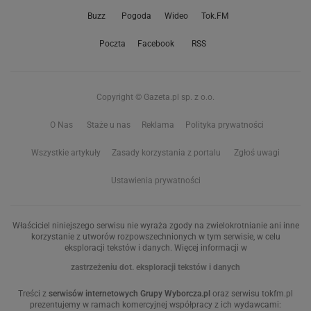
Buzz
Pogoda
Wideo
Tok.FM
Poczta
Facebook
RSS
Copyright © Gazeta.pl sp. z o.o.
O Nas
Staże u nas
Reklama
Polityka prywatności
Wszystkie artykuły
Zasady korzystania z portalu
Zgłoś uwagi
Ustawienia prywatności
Właściciel niniejszego serwisu nie wyraża zgody na zwielokrotnianie ani inne
korzystanie z utworów rozpowszechnionych w tym serwisie, w celu
eksploracji tekstów i danych. Więcej informacji w
zastrzeżeniu dot. eksploracji tekstów i danych
Treści z
serwisów internetowych Grupy Wyborcza.pl
oraz serwisu tokfm.pl
prezentujemy w ramach komercyjnej współpracy z ich wydawcami: