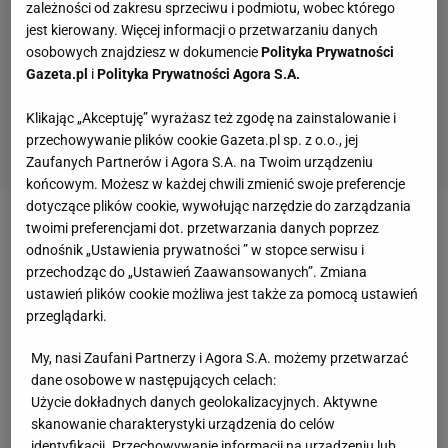
zależności od zakresu sprzeciwu i podmiotu, wobec którego
jest kierowany. Więcej informacji o przetwarzaniu danych
osobowych znajdziesz w dokumencie
Polityka Prywatności
Gazeta.pl
i
Polityka Prywatności Agora S.A.
Klikając „Akceptuję” wyrażasz też zgodę na zainstalowanie i
przechowywanie plików cookie Gazeta.pl sp. z o.o., jej
Zaufanych Partnerów i Agora S.A. na Twoim urządzeniu
końcowym. Możesz w każdej chwili zmienić swoje preferencje
dotyczące plików cookie, wywołując narzędzie do zarządzania
twoimi preferencjami dot. przetwarzania danych poprzez
Popularny "Terminator" u szczytu sławy znalazł się
odnośnik „Ustawienia prywatności ” w stopce serwisu i
w 2000 roku, krzyżując rękawice w
walce
o pasy
przechodząc do „Ustawień Zaawansowanych”. Zmiana
WBC
i IBF
wagi ciężkiej
z Lennoxem Lewisem. Tylko
ustawień plików cookie możliwa jest także za pomocą ustawień
przeglądarki.
za tamten, przegrany, pojedynek potężnie bijący
Samoańczyk zainkasował blisko 4 miliony dolarów.
My, nasi Zaufani Partnerzy i Agora S.A. możemy przetwarzać
dane osobowe w następujących celach:
Z dawnej fortuny Tule pozostało teraz niewiele -
Użycie dokładnych danych geolokalizacyjnych. Aktywne
chybione inwestycje finansowe i spory sądowe z
skanowanie charakterystyki urządzenia do celów
identyfikacji. Przechowywanie informacji na urządzeniu lub