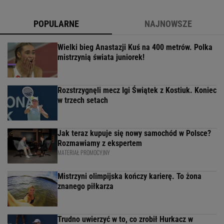
POPULARNE
NAJNOWSZE
Wielki bieg Anastazji Kuś na 400 metrów. Polka
mistrzynią świata juniorek!
Rozstrzygnęli mecz Igi Świątek z Kostiuk. Koniec
w trzech setach
Jak teraz kupuje się nowy samochód w Polsce?
Rozmawiamy z ekspertem
MATERIAŁ PROMOCYJNY
Mistrzyni olimpijska kończy karierę. To żona
znanego piłkarza
Trudno uwierzyć w to, co zrobił Hurkacz w