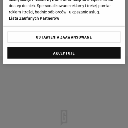
byłymi menadżerami (ich koszty to już ponad 4
dostęp do nich. Spersonalizowane reklamy i treści, pomiar
miliony dolarów) sprawiły, iż ten jeden z najbardziej
reklam i treści, badnie odbiorców i ulepszanie usług.
utalentowanych pięściarzy "królewskiej" dywizji bez
Lista Zaufanych Partnerów
tytułu mistrza stał się bankrutem, a nowozelandzki
urząd podatkowy zblokował jego wypłaty z trzech
USTAWIENIA ZAAWANSOWANE
ostatnich pojedynków.
AKCEPTUJĘ