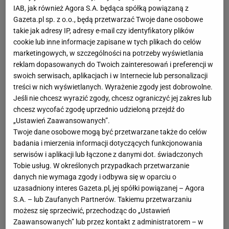
IAB, jak również Agora S.A. będąca spółką powiązaną z
Gazeta.pl sp. z o.o., będą przetwarzać Twoje dane osobowe
takie jak adresy IP, adresy e-mail czy identyfikatory plików
cookie lub inne informacje zapisane w tych plikach do celów
marketingowych, w szczególności na potrzeby wyświetlania
reklam dopasowanych do Twoich zainteresowań i preferencji w
swoich serwisach, aplikacjach i w Internecie lub personalizacji
treści w nich wyświetlanych. Wyrażenie zgody jest dobrowolne.
Jeśli nie chcesz wyrazić zgody, chcesz ograniczyć jej zakres lub
chcesz wycofać zgodę uprzednio udzieloną przejdź do
„Ustawień Zaawansowanych”.
Twoje dane osobowe mogą być przetwarzane także do celów
badania i mierzenia informacji dotyczących funkcjonowania
serwisów i aplikacji lub łączone z danymi dot. świadczonych
Tobie usług. W określonych przypadkach przetwarzanie
danych nie wymaga zgody i odbywa się w oparciu o
uzasadniony interes Gazeta.pl, jej spółki powiązanej – Agora
S.A. – lub Zaufanych Partnerów. Takiemu przetwarzaniu
możesz się sprzeciwić, przechodząc do „Ustawień
Zaawansowanych” lub przez kontakt z administratorem – w