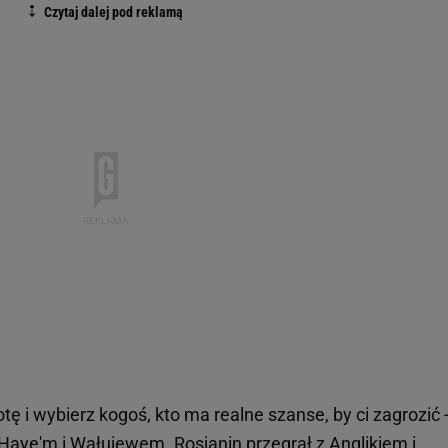
diotę i wybierz kogoś, kto ma realne szanse, by ci zagrozić 
z Haye'm i Wałujewem. Rosjanin przegrał z Anglikiem i