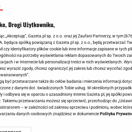
ko, Drogi Użytkowniku,
jąc „Akceptuję”, Gazeta.pl sp. z o.o. oraz jej Zaufani Partnerzy, w tym [
67
.A. będąca spółką powiązaną z Gazeta.pl sp. z o.o., będą przetwarzać T
ail czy identyfikatory plików cookie lub inne informacje zapisane w tych p
gólności na potrzeby wyświetlania reklam dopasowanych do Twoich zain
acjach i w Internecie lub personalizacji treści w nich wyświetlanych. Wyr
cesz wyrazić zgody, chcesz ograniczyć jej zakres lub chcesz wycofać zgo
aawansowanych”.
 być przetwarzane także do celów badania i mierzenia informacji dot
 łączone z danymi dot. świadczonych Tobie usług. W określonych przypad
i odbywa się w oparciu o uzasadniony interes Gazeta.pl, jej spółki powi
. Takiemu przetwarzaniu możesz się sprzeciwić, przechodząc do „Ust
nistratorem – w zależności od zakresu sprzeciwu i podmiotu, wobec które
etwarzaniu danych osobowych znajdziesz w dokumencie
Polityka Prywatn