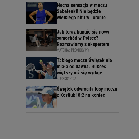
Nocna sensacja w meczu
Sabalenki! Nie będzie
wielkiego hitu w Toronto
Jak teraz kupuje się nowy
samochód w Polsce?
Rozmawiamy z ekspertem
MATERIAŁ PROMOCYJNY
Takiego meczu Świątek nie
miała od dawna. Sukces
większy niż się wydaje
SUBSKRYPCJA
Świątek odwróciła losy meczu
z Kostiuk! 6:2 na koniec
-