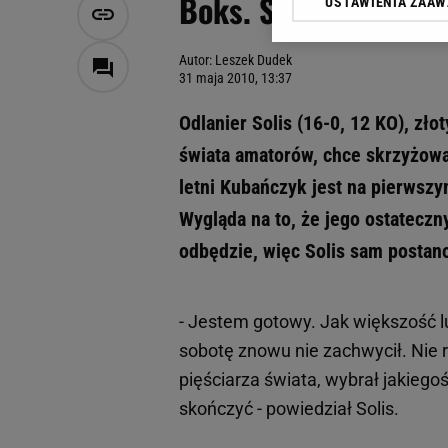
Boks. Solis gotowy n
USTAWIENIA ZAA
Klikając „Akceptuję” wyra
Zaufanych Partnerów i A
dotyczące plików cookie,
Autor: Leszek Dudek
odnośnik „Ustawienia pr
31 maja 2010, 13:37
plików cookie możliwa je
Odlanier Solis (16-0, 12 KO), zło
My, nasi Zaufani Partne
świata amatorów, chce skrzyżować
Użycie dokładnych danych
Przechowywanie informacji
letni Kubańczyk jest na pierwszy
badnie odbiorców i uleps
Wygląda na to, że jego ostateczn
odbędzie, więc Solis sam posta
- Jestem gotowy. Jak większość lu
sobotę znowu nie zachwycił. Nie 
pięściarza świata, wybrał jakiego
skończyć - powiedział Solis.