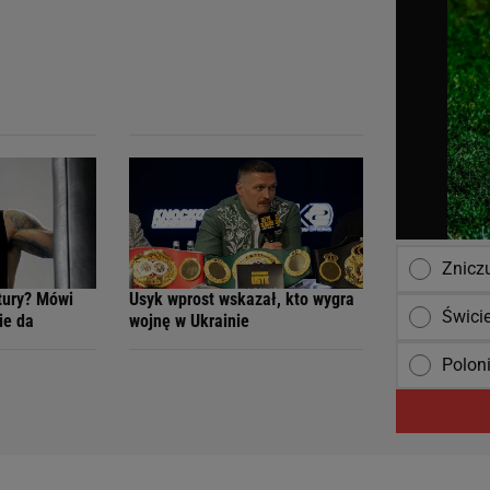
Znicz
tury? Mówi
Usyk wprost wskazał, kto wygra
Świci
nie da
wojnę w Ukrainie
Poloni