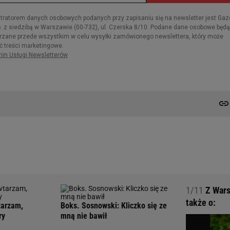
1/11
Z Wars
także o:
tarzam,
Boks. Sosnowski: Kliczko się ze
ry
mną nie bawił