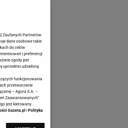
6
] Zaufanych Partnerów
woje dane osobowe takie
likach do celów
teresowań i preferencji
ażenie zgody jest
dę uprzednio udzieloną
yczących funkcjonowania
kach przetwarzanie
ązanej – Agora S.A. –
awień Zaawansowanych”
go jest kierowany.
ości Gazeta.pl
i
Polityka