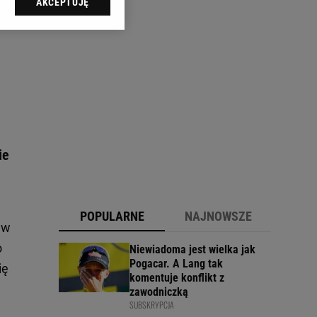
AKCEPTUJĘ
l sp. z o.o., jej
ić swoje preferencje
arzania danych poprzez
ych”. Zmiana ustawień
ach:
 celów identyfikacji.
omiar reklam i treści,
ie
POPULARNE
NAJNOWSZE
 w
o
Niewiadoma jest wielka jak
Pogacar. A Lang tak
ię
komentuje konflikt z
zawodniczką
SUBSKRYPCJA