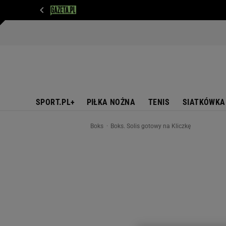
WIADOMOŚCI
NEXT
SPORT
PLOTEK
D
SPORT.PL+
PIŁKA NOŻNA
TENIS
SIATKÓWKA
Boks
Boks. Solis gotowy na Kliczkę