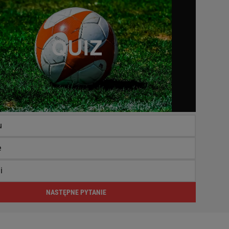
u
e
i
NASTĘPNE PYTANIE