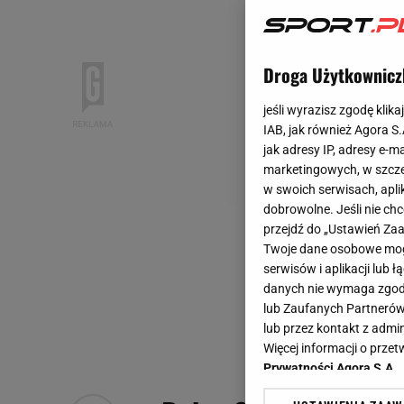
Droga Użytkownicz
jeśli wyrazisz zgodę klika
IAB, jak również Agora S
jak adresy IP, adresy e-m
marketingowych, w szcze
w swoich serwisach, aplik
dobrowolne. Jeśli nie ch
przejdź do „Ustawień Z
Twoje dane osobowe mogą
serwisów i aplikacji lub
danych nie wymaga zgody 
lub Zaufanych Partnerów
lub przez kontakt z admi
Więcej informacji o prz
Prywatności Agora S.A.