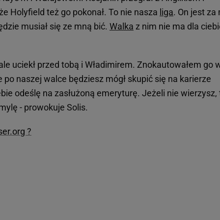
e Holyfield też go pokonał. To nie nasza
liga
. On jest z
będzie musiał się ze mną bić.
Walka
z nim nie ma dla ciebi
, ale uciekł przed tobą i Władimirem. Znokautowałem go 
 po naszej walce będziesz mógł skupić się na karierze
iebie odeślę na zasłużoną emeryturę. Jeżeli nie wierzysz, 
 mylę - prowokuje Solis.
ser.org ?