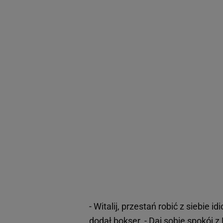
- Witalij, przestań robić z siebie i
dodał bokser. - Daj sobie spokój 