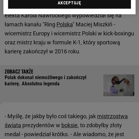
AKCEPTUJĘ
Na
temat
umiejętności bokserskich prezydenta
elekta Karola Nawrockiego wypowiedział się na
łamach kanału "Ring
Polska
" Maciej Miszkiń -
wicemistrz Europy i wicemistrz Polski w kick-boxingu
oraz mistrz kraju w formule K-1, który sportową
karierę zakończył w 2016 roku.
Polak dokonał niemożliwego i zakończył
karierę. Absolutna legenda
- Myślę, że jakby było coś takiego, jak
mistrzostwa
świata
prezydentów w
boksie
, to zdobyłby złoty
medal - powiedział krótko. - Ale wiadomo, że jest