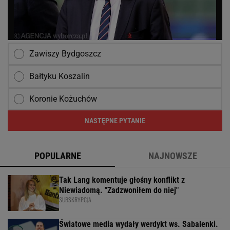
Zawiszy Bydgoszcz
Bałtyku Koszalin
Koronie Kożuchów
NASTĘPNE PYTANIE
POPULARNE
NAJNOWSZE
Tak Lang komentuje głośny konflikt z
Niewiadomą. "Zadzwoniłem do niej"
SUBSKRYPCJA
Światowe media wydały werdykt ws. Sabalenki.