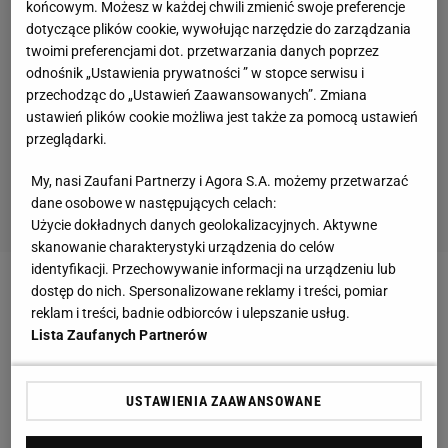
końcowym. Możesz w każdej chwili zmienić swoje preferencje
dotyczące plików cookie, wywołując narzędzie do zarządzania
twoimi preferencjami dot. przetwarzania danych poprzez
odnośnik „Ustawienia prywatności ” w stopce serwisu i
przechodząc do „Ustawień Zaawansowanych”. Zmiana
ustawień plików cookie możliwa jest także za pomocą ustawień
przeglądarki.
My, nasi Zaufani Partnerzy i Agora S.A. możemy przetwarzać
dane osobowe w następujących celach:
Użycie dokładnych danych geolokalizacyjnych. Aktywne
skanowanie charakterystyki urządzenia do celów
identyfikacji. Przechowywanie informacji na urządzeniu lub
dostęp do nich. Spersonalizowane reklamy i treści, pomiar
Zobacz wideo
Życie Szeremety zamieniło się w
reklam i treści, badnie odbiorców i ulepszanie usług.
szaleństwo. Stanowcza reakcja trenera
Lista Zaufanych Partnerów
Wicemistrz Europy komentuje umiejętności
USTAWIENIA ZAAWANSOWANE
bokserskie Karola Nawrockiego