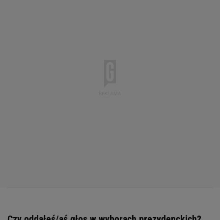
Czy oddałeś/aś głos w wyborach prezydenckich?