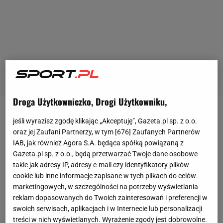
Droga Użytkowniczko, Drogi Użytkowniku,
Karol Nawrocki wygrał niedawno z Rafałem
jeśli wyrazisz zgodę klikając „Akceptuję”, Gazeta.pl sp. z o.o.
Trzaskowskim wyścig prezydencki. Prezydent elekt
oraz jej Zaufani Partnerzy, w tym [
676
] Zaufanych Partnerów
IAB, jak również Agora S.A. będąca spółką powiązaną z
w czasie kampanii wyborczej poinformował, że
Gazeta.pl sp. z o.o., będą przetwarzać Twoje dane osobowe
uprawia sport, w tym boks. W sieci pojawiły się
takie jak adresy IP, adresy e-mail czy identyfikatory plików
nagrania z treningów 42-latka, a ponadto w 2020
cookie lub inne informacje zapisane w tych plikach do celów
marketingowych, w szczególności na potrzeby wyświetlania
roku miał zawalczyć z Mariuszem Wachem na
reklam dopasowanych do Twoich zainteresowań i preferencji w
charytatywnej gali, ale ta została odwołana z
swoich serwisach, aplikacjach i w Internecie lub personalizacji
powodu obostrzeń covidowych.
treści w nich wyświetlanych. Wyrażenie zgody jest dobrowolne.