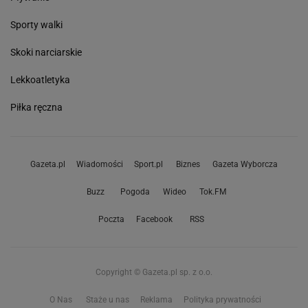
Sporty walki
Skoki narciarskie
Lekkoatletyka
Piłka ręczna
Gazeta.pl
Wiadomości
Sport.pl
Biznes
Gazeta Wyborcza
Buzz
Pogoda
Wideo
Tok.FM
Poczta
Facebook
RSS
Copyright © Gazeta.pl sp. z o.o.
O Nas
Staże u nas
Reklama
Polityka prywatności