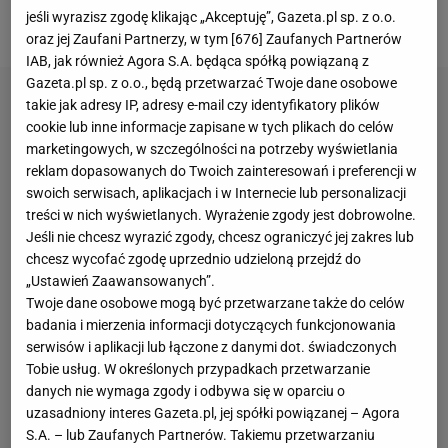
jeśli wyrazisz zgodę klikając „Akceptuję”, Gazeta.pl sp. z o.o.
latek" -
relacjonowaliśmy w Sport.pl
.
oraz jej Zaufani Partnerzy, w tym [
676
] Zaufanych Partnerów
IAB, jak również Agora S.A. będąca spółką powiązaną z
Gazeta.pl sp. z o.o., będą przetwarzać Twoje dane osobowe
takie jak adresy IP, adresy e-mail czy identyfikatory plików
cookie lub inne informacje zapisane w tych plikach do celów
marketingowych, w szczególności na potrzeby wyświetlania
reklam dopasowanych do Twoich zainteresowań i preferencji w
swoich serwisach, aplikacjach i w Internecie lub personalizacji
treści w nich wyświetlanych. Wyrażenie zgody jest dobrowolne.
Jeśli nie chcesz wyrazić zgody, chcesz ograniczyć jej zakres lub
chcesz wycofać zgodę uprzednio udzieloną przejdź do
„Ustawień Zaawansowanych”.
Twoje dane osobowe mogą być przetwarzane także do celów
badania i mierzenia informacji dotyczących funkcjonowania
serwisów i aplikacji lub łączone z danymi dot. świadczonych
Tobie usług. W określonych przypadkach przetwarzanie
danych nie wymaga zgody i odbywa się w oparciu o
uzasadniony interes Gazeta.pl, jej spółki powiązanej – Agora
S.A. – lub Zaufanych Partnerów. Takiemu przetwarzaniu