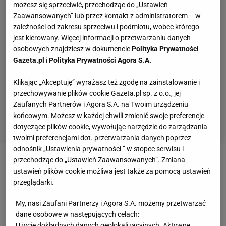
możesz się sprzeciwić, przechodząc do „Ustawień
Zaawansowanych” lub przez kontakt z administratorem – w
zależności od zakresu sprzeciwu i podmiotu, wobec którego
jest kierowany. Więcej informacji o przetwarzaniu danych
osobowych znajdziesz w dokumencie
Polityka Prywatności
Gazeta.pl
i
Polityka Prywatności Agora S.A.
Klikając „Akceptuję” wyrażasz też zgodę na zainstalowanie i
przechowywanie plików cookie Gazeta.pl sp. z o.o., jej
Zaufanych Partnerów i Agora S.A. na Twoim urządzeniu
końcowym. Możesz w każdej chwili zmienić swoje preferencje
dotyczące plików cookie, wywołując narzędzie do zarządzania
twoimi preferencjami dot. przetwarzania danych poprzez
odnośnik „Ustawienia prywatności ” w stopce serwisu i
przechodząc do „Ustawień Zaawansowanych”. Zmiana
Zobacz wideo
ustawień plików cookie możliwa jest także za pomocą ustawień
przeglądarki.
Władimir Kliczko chce pobić rekord Foremana
My, nasi Zaufani Partnerzy i Agora S.A. możemy przetwarzać
dane osobowe w następujących celach:
Swego czasu "Daily
Mail
" informował, że walka
Użycie dokładnych danych geolokalizacyjnych. Aktywne