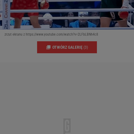
zrzut ekranu z https://www.youtube.com/watch?v=2LFbLBNh4c8
OTWÓRZ GALERIĘ
(3)