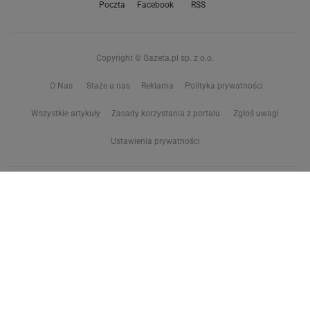
Poczta
Facebook
RSS
Copyright © Gazeta.pl sp. z o.o.
O Nas
Staże u nas
Reklama
Polityka prywatności
Wszystkie artykuły
Zasady korzystania z portalu
Zgłoś uwagi
Ustawienia prywatności
Właściciel niniejszego serwisu nie wyraża zgody na zwielokrotnianie ani inne
korzystanie z utworów rozpowszechnionych w tym serwisie, w celu
eksploracji tekstów i danych. Więcej informacji w
zastrzeżeniu dot. eksploracji tekstów i danych
Treści z
serwisów internetowych Grupy Wyborcza.pl
oraz serwisu tokfm.pl
prezentujemy w ramach komercyjnej współpracy z ich wydawcami:
Wyborcza sp. z o.o. oraz Grupą Radiową Agory sp. z o.o.
Wybrane treści z serwisu Sport.pl są dostępne po wykupieniu płatnej
subskrypcji