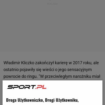
Władimir Kliczko zakończył karierę w 2017 roku, ale
ostatnio pojawiły się wieści o jego sensacyjnym
powrocie do ringu. "W przeciwległym narożniku miał
stanąć mistrz świata
Daniel Dubois
, a obaj
zmierzyliby się w Rijadzie. Tyle że po tym, co
pokazał
Mike Tyson
w pojedynku z Jakiem Paulem,
Droga Użytkowniczko, Drogi Użytkowniku,
promotorzy zaczęli obawiać się o to, co pokaże 48-