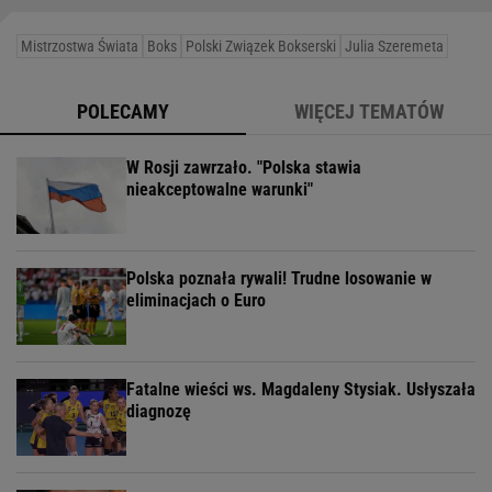
Mistrzostwa Świata
Boks
Polski Związek Bokserski
Julia Szeremeta
POLECAMY
WIĘCEJ TEMATÓW
W Rosji zawrzało. "Polska stawia
nieakceptowalne warunki"
Polska poznała rywali! Trudne losowanie w
eliminacjach o Euro
Fatalne wieści ws. Magdaleny Stysiak. Usłyszała
diagnozę