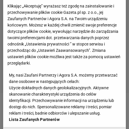
Klikając „Akceptuję” wyrażasz też zgodę na zainstalowanie i
przechowywanie plików cookie Gazeta.pl sp. z o.o., jej
Zaufanych Partnerów i Agora S.A. na Twoim urządzeniu
końcowym. Możesz w każdej chwili zmienić swoje preferencje
dotyczące plików cookie, wywołując narzędzie do zarządzania
twoimi preferencjami dot. przetwarzania danych poprzez
odnośnik „Ustawienia prywatności ” w stopce serwisu i
przechodząc do „Ustawień Zaawansowanych”. Zmiana
ustawień plików cookie możliwa jest także za pomocą ustawień
przeglądarki.
My, nasi Zaufani Partnerzy i Agora S.A. możemy przetwarzać
dane osobowe w następujących celach:
Użycie dokładnych danych geolokalizacyjnych. Aktywne
skanowanie charakterystyki urządzenia do celów
identyfikacji. Przechowywanie informacji na urządzeniu lub
Zobacz wideo
Julia Szeremeta komentuje wyniki
dostęp do nich. Spersonalizowane reklamy i treści, pomiar
reklam i treści, badnie odbiorców i ulepszanie usług.
plebiscytu na najlepszego sportowca Polski
Lista Zaufanych Partnerów