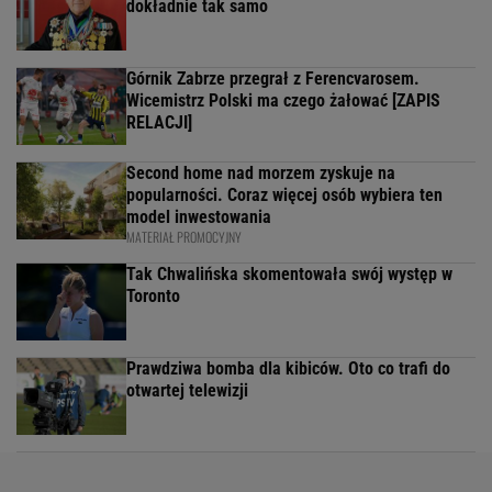
dokładnie tak samo
Górnik Zabrze przegrał z Ferencvarosem.
Wicemistrz Polski ma czego żałować [ZAPIS
RELACJI]
Second home nad morzem zyskuje na
popularności. Coraz więcej osób wybiera ten
model inwestowania
MATERIAŁ PROMOCYJNY
Tak Chwalińska skomentowała swój występ w
Toronto
Prawdziwa bomba dla kibiców. Oto co trafi do
otwartej telewizji