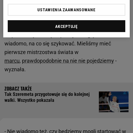
Julia Szeremeta o startach w 2025 roku
USTAWIENIA ZAAWANSOWANE
Niedawno Julia Szeremeta w rozmowie z TVP Sport
wypowiedziała się nt. planów startowych. - Ten rok
AKCEPTUJĘ
na pewno będzie ciężki pod tym względem, że nie
wiadomo, na co się szykować. Mieliśmy mieć
pierwsze mistrzostwa świata w
marcu
,
prawdopodobnie na nie nie pojedziemy
-
wyznała.
Tak Szeremeta przygotowuje się do kolejnej
walki. Wszystko pokazała
- Nie wiadomo też, czy będziemy mogli startować w