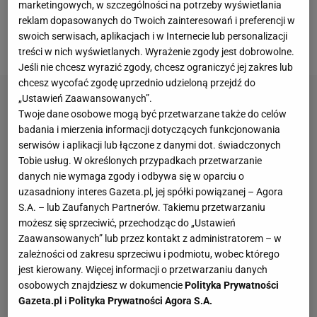
igrzysk olimpijskich. Aktualnie boks jest wyrzucony
marketingowych, w szczególności na potrzeby wyświetlania
reklam dopasowanych do Twoich zainteresowań i preferencji w
przez MKOl z programu IO w Los Angeles, ale
swoich serwisach, aplikacjach i w Internecie lub personalizacji
niewykluczone, że powróci.
treści w nich wyświetlanych. Wyrażenie zgody jest dobrowolne.
Jeśli nie chcesz wyrazić zgody, chcesz ograniczyć jej zakres lub
chcesz wycofać zgodę uprzednio udzieloną przejdź do
„Ustawień Zaawansowanych”.
Twoje dane osobowe mogą być przetwarzane także do celów
badania i mierzenia informacji dotyczących funkcjonowania
serwisów i aplikacji lub łączone z danymi dot. świadczonych
Tobie usług. W określonych przypadkach przetwarzanie
danych nie wymaga zgody i odbywa się w oparciu o
uzasadniony interes Gazeta.pl, jej spółki powiązanej – Agora
S.A. – lub Zaufanych Partnerów. Takiemu przetwarzaniu
możesz się sprzeciwić, przechodząc do „Ustawień
Zaawansowanych” lub przez kontakt z administratorem – w
zależności od zakresu sprzeciwu i podmiotu, wobec którego
jest kierowany. Więcej informacji o przetwarzaniu danych
osobowych znajdziesz w dokumencie
Polityka Prywatności
Gazeta.pl
i
Polityka Prywatności Agora S.A.