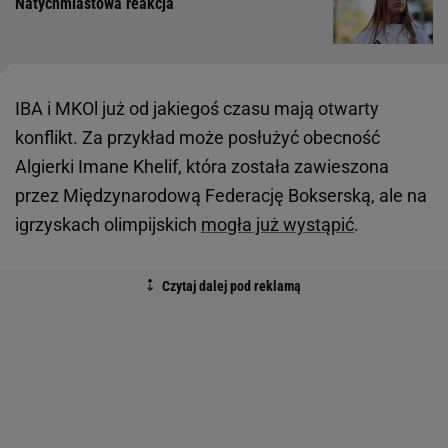
Natychmiastowa reakcja
IBA i MKOl już od jakiegoś czasu mają otwarty
konflikt. Za przykład może posłużyć obecność
Algierki Imane Khelif, która została zawieszona
przez Międzynarodową Federację Bokserską, ale na
igrzyskach olimpijskich
mogła już wystąpić
.