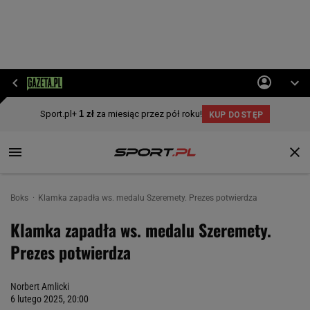
Boks
Klamka zapadła ws. medalu Szeremety. Prezes potwierdza
Klamka zapadła ws. medalu Szeremety.
Prezes potwierdza
Norbert Amlicki
6 lutego 2025, 20:00