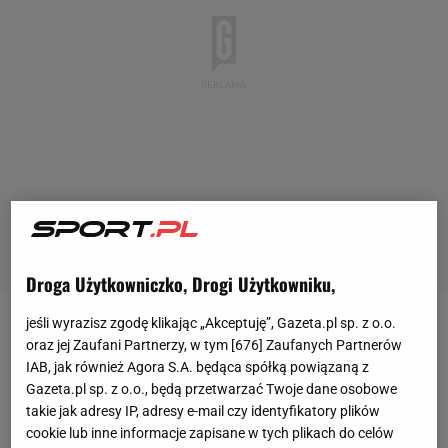
Droga Użytkowniczko, Drogi Użytkowniku,
jeśli wyrazisz zgodę klikając „Akceptuję”, Gazeta.pl sp. z o.o.
Polski Związek Bokserski niedawno poinformował o
oraz jej Zaufani Partnerzy, w tym [
676
] Zaufanych Partnerów
wyjściu z IBA i dołączeniu do nowej organizacji
IAB, jak również Agora S.A. będąca spółką powiązaną z
Gazeta.pl sp. z o.o., będą przetwarzać Twoje dane osobowe
World Boxing. Decyzja ta była podyktowana chęcią
takie jak adresy IP, adresy e-mail czy identyfikatory plików
utrzymania tej dyscypliny
sportu
w programie
cookie lub inne informacje zapisane w tych plikach do celów