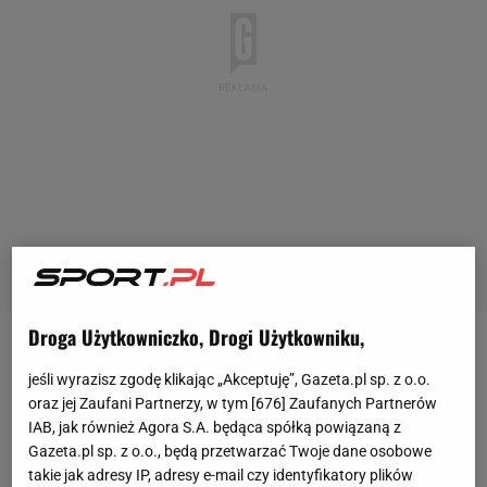
Droga Użytkowniczko, Drogi Użytkowniku,
17 lutego w Rijadzie w Arabii Saudyjskiej miało dojść
jeśli wyrazisz zgodę klikając „Akceptuję”, Gazeta.pl sp. z o.o.
do jednej z najbardziej wyczekiwanych
walk
oraz jej Zaufani Partnerzy, w tym [
676
] Zaufanych Partnerów
bokserskich ostatnich lat. W ringu mieli pojawić się
IAB, jak również Agora S.A. będąca spółką powiązaną z
Gazeta.pl sp. z o.o., będą przetwarzać Twoje dane osobowe
Tyson Fury oraz Ołeksander
Usyk
, aby zmierzyć się o
takie jak adresy IP, adresy e-mail czy identyfikatory plików
tytuł niekwestionowanego mistrza świata. Finalnie