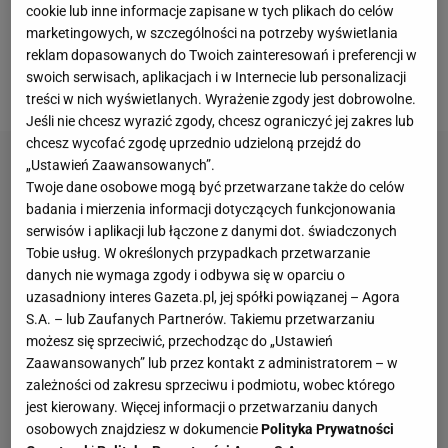
cookie lub inne informacje zapisane w tych plikach do celów
nie doszło do starcia w planowym terminie,
marketingowych, w szczególności na potrzeby wyświetlania
reklam dopasowanych do Twoich zainteresowań i preferencji w
ponieważ brytyjski pięściarz niedługo przed walką
swoich serwisach, aplikacjach i w Internecie lub personalizacji
rozciął łuk brwiowy podczas jednego ze sparingów.
treści w nich wyświetlanych. Wyrażenie zgody jest dobrowolne.
Jeśli nie chcesz wyrazić zgody, chcesz ograniczyć jej zakres lub
chcesz wycofać zgodę uprzednio udzieloną przejdź do
„Ustawień Zaawansowanych”.
Twoje dane osobowe mogą być przetwarzane także do celów
badania i mierzenia informacji dotyczących funkcjonowania
serwisów i aplikacji lub łączone z danymi dot. świadczonych
Tobie usług. W określonych przypadkach przetwarzanie
danych nie wymaga zgody i odbywa się w oparciu o
uzasadniony interes Gazeta.pl, jej spółki powiązanej – Agora
S.A. – lub Zaufanych Partnerów. Takiemu przetwarzaniu
możesz się sprzeciwić, przechodząc do „Ustawień
Zaawansowanych” lub przez kontakt z administratorem – w
zależności od zakresu sprzeciwu i podmiotu, wobec którego
jest kierowany. Więcej informacji o przetwarzaniu danych
osobowych znajdziesz w dokumencie
Polityka Prywatności