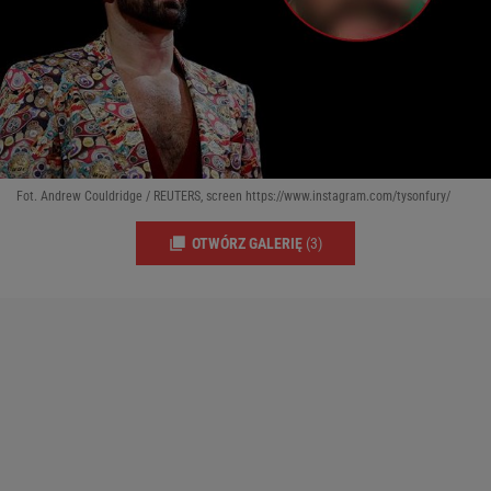
Fot. Andrew Couldridge / REUTERS, screen https://www.instagram.com/tysonfury/
OTWÓRZ GALERIĘ
(3)