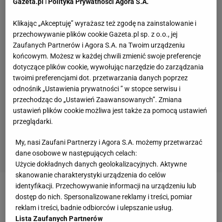
Gazeta.pl
i
Polityka Prywatności Agora S.A.
Klikając „Akceptuję” wyrażasz też zgodę na zainstalowanie i
przechowywanie plików cookie Gazeta.pl sp. z o.o., jej
Zaufanych Partnerów i Agora S.A. na Twoim urządzeniu
końcowym. Możesz w każdej chwili zmienić swoje preferencje
dotyczące plików cookie, wywołując narzędzie do zarządzania
twoimi preferencjami dot. przetwarzania danych poprzez
odnośnik „Ustawienia prywatności ” w stopce serwisu i
przechodząc do „Ustawień Zaawansowanych”. Zmiana
ustawień plików cookie możliwa jest także za pomocą ustawień
przeglądarki.
My, nasi Zaufani Partnerzy i Agora S.A. możemy przetwarzać
dane osobowe w następujących celach:
Użycie dokładnych danych geolokalizacyjnych. Aktywne
skanowanie charakterystyki urządzenia do celów
identyfikacji. Przechowywanie informacji na urządzeniu lub
Zobacz wideo
Adam Małysz szczerze o życiu po
dostęp do nich. Spersonalizowane reklamy i treści, pomiar
reklam i treści, badnie odbiorców i ulepszanie usług.
zakończeniu sportowej kariery. "Nie jest to dla mnie
Lista Zaufanych Partnerów