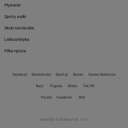
Pływanie
Sporty walki
Skoki narciarskie
Lekkoatletyka
Piłka ręczna
Gazeta.pl
Wiadomości
Sport.pl
Biznes
Gazeta Wyborcza
Buzz
Pogoda
Wideo
Tok.FM
Poczta
Facebook
RSS
Copyright © Gazeta.pl sp. z o.o.