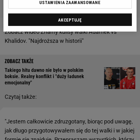
USTAWIENIA ZAAWANSOWANE
AKCEPTUJĘ
Zobacz wideo
Znamy kulisy walki Adamek vs
Khalidov. "Najdroższa w historii"
Takiego hitu dawno nie było w polskim
boksie. Realny konflikt i "duży ładunek
emocjonalny"
Czytaj także:
"Jestem całkowicie zdruzgotany, biorąc pod uwagę,
jak długo przygotowywałem się do tej walki i w jakiej
formie się znajduję. Przepraszam wszystkich, którzy