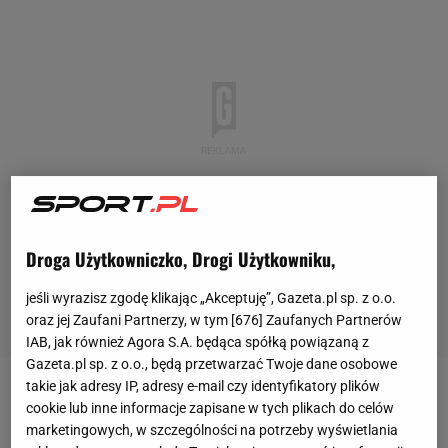
Droga Użytkowniczko, Drogi Użytkowniku,
jeśli wyrazisz zgodę klikając „Akceptuję”, Gazeta.pl sp. z o.o.
oraz jej Zaufani Partnerzy, w tym [
676
] Zaufanych Partnerów
IAB, jak również Agora S.A. będąca spółką powiązaną z
Gazeta.pl sp. z o.o., będą przetwarzać Twoje dane osobowe
takie jak adresy IP, adresy e-mail czy identyfikatory plików
Wielkimi krokami zbliżała się
walka
między Tysonem
cookie lub inne informacje zapisane w tych plikach do celów
Furym (34-0-1, 24
KO
) a Ołeksandrem Usykiem (21-
marketingowych, w szczególności na potrzeby wyświetlania