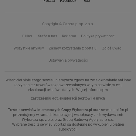
Poczta
Facebook
RSS
Copyright © Gazeta.pl sp. z o.o.
O Nas
Staże u nas
Reklama
Polityka prywatności
Wszystkie artykuły
Zasady korzystania z portalu
Zgłoś uwagi
Ustawienia prywatności
Właściciel niniejszego serwisu nie wyraża zgody na zwielokrotnianie ani inne
korzystanie z utworów rozpowszechnionych w tym serwisie, w celu
eksploracji tekstów i danych. Więcej informacji w
zastrzeżeniu dot. eksploracji tekstów i danych
Treści z
serwisów internetowych Grupy Wyborcza.pl
oraz serwisu tokfm.pl
prezentujemy w ramach komercyjnej współpracy z ich wydawcami:
Wyborcza sp. z o.o. oraz Grupą Radiową Agory sp. z o.o.
Wybrane treści z serwisu Sport.pl są dostępne po wykupieniu płatnej
subskrypcji