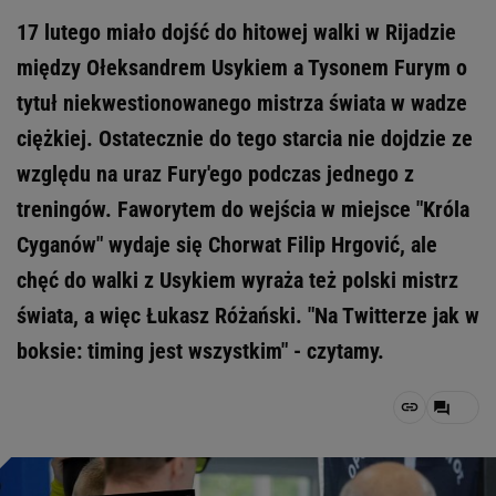
17 lutego miało dojść do hitowej walki w Rijadzie
między Ołeksandrem Usykiem a Tysonem Furym o
tytuł niekwestionowanego mistrza świata w wadze
ciężkiej. Ostatecznie do tego starcia nie dojdzie ze
względu na uraz Fury'ego podczas jednego z
treningów. Faworytem do wejścia w miejsce "Króla
Cyganów" wydaje się Chorwat Filip Hrgović, ale
chęć do walki z Usykiem wyraża też polski mistrz
świata, a więc Łukasz Różański. "Na Twitterze jak w
boksie: timing jest wszystkim" - czytamy.