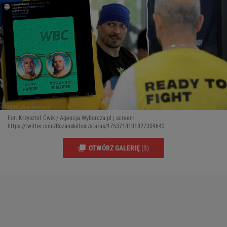
Fot. Krzysztof Ćwik / Agencja Wyborcza.pl | screen:
https://twitter.com/RozanskiBoxi/status/1753718101827309643
OTWÓRZ GALERIĘ
(3)