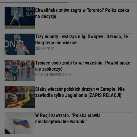
Chwalińska znów zagra w Toronto? Polka czeka
na decyzję
Trzy minuty i wstrząs u Igi Świątek. Szkoda, że
Roig tego nie widział
SUBSKRYPCJA
Tysiące osób zrobi to we wrześniu. Powód może
cię zaskoczyć
MATERIAŁ PROMOCYJNY, 18+
Słaby wieczór polskich drużyn w Europie. Nie
zawiodła tylko Jagiellonia [ZAPIS RELACJI]
W Rosji zawrzało. "Polska stawia
nieakceptowalne warunki"