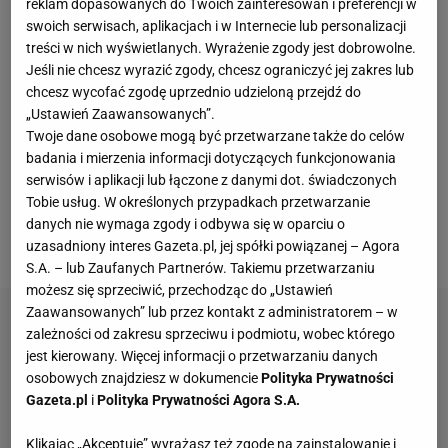
reklam dopasowanych do Twoich zainteresowań i preferencji w
0, 14 KO) o tytuł mistrza świata w wadze ciężkiej.
swoich serwisach, aplikacjach i w Internecie lub personalizacji
Wszystko zostało podpisane, a "walka XXI wieku"
treści w nich wyświetlanych. Wyrażenie zgody jest dobrowolne.
miała się odbyć 17 lutego w Rijadzie w Arabii
Jeśli nie chcesz wyrazić zgody, chcesz ograniczyć jej zakres lub
chcesz wycofać zgodę uprzednio udzieloną przejdź do
Saudyjskiej. Teraz jednak otrzymaliśmy informację,
„Ustawień Zaawansowanych”.
że do walki nie dojdzie w tym terminie w związku z
Twoje dane osobowe mogą być przetwarzane także do celów
kontuzją Fury'ego. "Król Cyganów" ma głębokie
badania i mierzenia informacji dotyczących funkcjonowania
serwisów i aplikacji lub łączone z danymi dot. świadczonych
rozcięcie między okiem a brwią, co wymagało
Tobie usług. W określonych przypadkach przetwarzanie
założenia szwów. Okazuje się, że za uraz Fury'ego
danych nie wymaga zgody i odbywa się w oparciu o
na sparingu odpowiada Chorwat Agron Smakici.
uzasadniony interes Gazeta.pl, jej spółki powiązanej – Agora
S.A. – lub Zaufanych Partnerów. Takiemu przetwarzaniu
możesz się sprzeciwić, przechodząc do „Ustawień
Zaawansowanych” lub przez kontakt z administratorem – w
zależności od zakresu sprzeciwu i podmiotu, wobec którego
jest kierowany. Więcej informacji o przetwarzaniu danych
osobowych znajdziesz w dokumencie
Polityka Prywatności
Gazeta.pl
i
Polityka Prywatności Agora S.A.
Klikając „Akceptuję” wyrażasz też zgodę na zainstalowanie i