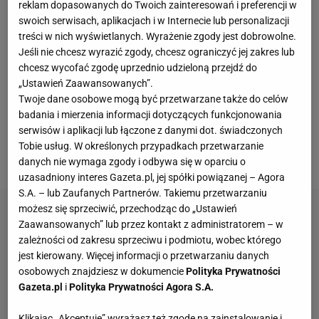
reklam dopasowanych do Twoich zainteresowań i preferencji w
2023 r. był bardzo udany dla Anthony'ego
Joshuy
.
swoich serwisach, aplikacjach i w Internecie lub personalizacji
Były brytyjski mistrz świata wagi ciężkiej w boksie w
treści w nich wyświetlanych. Wyrażenie zgody jest dobrowolne.
Jeśli nie chcesz wyrazić zgody, chcesz ograniczyć jej zakres lub
kwietniu pokonał Jermaine'a Franklina jednogłośną
chcesz wycofać zgodę uprzednio udzieloną przejdź do
decyzją sędziów, w sierpniu wygrał przed czasem z
„Ustawień Zaawansowanych”.
Robertem Heleniusem, a pod koniec grudnia
Twoje dane osobowe mogą być przetwarzane także do celów
rozbił Szweda - Otto Wallina - dla którego była to
badania i mierzenia informacji dotyczących funkcjonowania
serwisów i aplikacji lub łączone z danymi dot. świadczonych
dopiero druga porażka w karierze i pierwsza przed
Tobie usług. W określonych przypadkach przetwarzanie
czasem.
danych nie wymaga zgody i odbywa się w oparciu o
uzasadniony interes Gazeta.pl, jej spółki powiązanej – Agora
S.A. – lub Zaufanych Partnerów. Takiemu przetwarzaniu
możesz się sprzeciwić, przechodząc do „Ustawień
Zaawansowanych” lub przez kontakt z administratorem – w
zależności od zakresu sprzeciwu i podmiotu, wobec którego
jest kierowany. Więcej informacji o przetwarzaniu danych
osobowych znajdziesz w dokumencie
Polityka Prywatności
Gazeta.pl
i
Polityka Prywatności Agora S.A.
Klikając „Akceptuję” wyrażasz też zgodę na zainstalowanie i