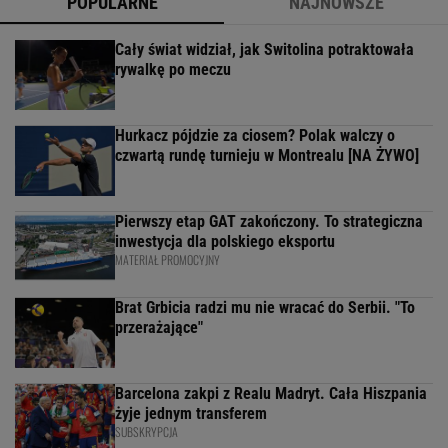
POPULARNE
NAJNOWSZE
Cały świat widział, jak Switolina potraktowała
rywalkę po meczu
Hurkacz pójdzie za ciosem? Polak walczy o
czwartą rundę turnieju w Montrealu [NA ŻYWO]
Pierwszy etap GAT zakończony. To strategiczna
inwestycja dla polskiego eksportu
MATERIAŁ PROMOCYJNY
Brat Grbicia radzi mu nie wracać do Serbii. "To
przerażające"
Barcelona zakpi z Realu Madryt. Cała Hiszpania
żyje jednym transferem
SUBSKRYPCJA