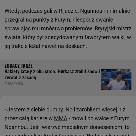
Wtedy, podczas gali w Rijadzie, Ngannou minimalnie
przegrał na punkty z Furym, niespodziewanie
sprawiając mu mnóstwo problemów. Brytyjski mistrz
świata, który był zdecydowanym faworytem walki, w
jej trakcie leżał nawet na deskach.
Rakiety latały z obu stron. Hurkacz zrobił show i
zerwał z zasadą
SUBSKRYPCJA
- Jestem z siebie dumny. No i zarobiłem więcej niż
przez całą karierę w
MMA
- mówił po walce z Furym
Ngannou. Jeśli wierzyć medialnym doniesieniom, to
za pojedynek w Arabii Saudyjskiej Brytyjczyk zarobił