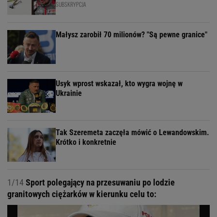
SUBSKRYPCJA
Małysz zarobił 70 milionów? "Są pewne granice"
Usyk wprost wskazał, kto wygra wojnę w
Ukrainie
Tak Szeremeta zaczęła mówić o Lewandowskim.
Krótko i konkretnie
1/14
Sport polegający na przesuwaniu po lodzie
granitowych ciężarków w kierunku celu to: