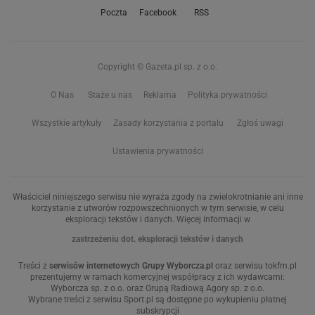
Poczta
Facebook
RSS
Copyright © Gazeta.pl sp. z o.o.
O Nas
Staże u nas
Reklama
Polityka prywatności
Wszystkie artykuły
Zasady korzystania z portalu
Zgłoś uwagi
Ustawienia prywatności
Właściciel niniejszego serwisu nie wyraża zgody na zwielokrotnianie ani inne
korzystanie z utworów rozpowszechnionych w tym serwisie, w celu
eksploracji tekstów i danych. Więcej informacji w
zastrzeżeniu dot. eksploracji tekstów i danych
Treści z
serwisów internetowych Grupy Wyborcza.pl
oraz serwisu tokfm.pl
prezentujemy w ramach komercyjnej współpracy z ich wydawcami:
Wyborcza sp. z o.o. oraz Grupą Radiową Agory sp. z o.o.
Wybrane treści z serwisu Sport.pl są dostępne po wykupieniu płatnej
subskrypcji