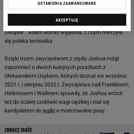
USTAWIENIA ZAAWANSOWANE
AKCEPTUJĘ
Zobacz wideo
"Rankingowa jedynka ciążyła Idze
Świątek". Adam Romer wyjaśnia, z czym mierzyła
się polska tenisistka
Dzięki trzem zwycięstwom z rzędu Joshua mógł
zapomnieć o dwóch kolejnych porażkach z
Ołeksandrem Usykiem, których doznał we wrześniu
2021 r. i sierpniu 2022 r. Zwycięstwa nad Franklinem,
Heleniusem i Wallinem sprawiły, że Joshua wrócił
też do ścisłej czołówki wagi ciężkiej i stał się
kandydatem do
walki
o mistrzowskie pasy.