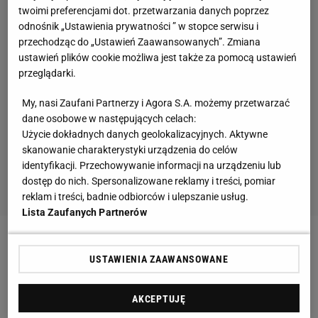
twoimi preferencjami dot. przetwarzania danych poprzez
odnośnik „Ustawienia prywatności ” w stopce serwisu i
przechodząc do „Ustawień Zaawansowanych”. Zmiana
ustawień plików cookie możliwa jest także za pomocą ustawień
przeglądarki.
My, nasi Zaufani Partnerzy i Agora S.A. możemy przetwarzać
dane osobowe w następujących celach:
Użycie dokładnych danych geolokalizacyjnych. Aktywne
skanowanie charakterystyki urządzenia do celów
identyfikacji. Przechowywanie informacji na urządzeniu lub
dostęp do nich. Spersonalizowane reklamy i treści, pomiar
reklam i treści, badnie odbiorców i ulepszanie usług.
Lista Zaufanych Partnerów
Zobacz wideo
Dlaczego Polacy kochają freak fighty?
USTAWIENIA ZAAWANSOWANE
"To jest zajeb***"
AKCEPTUJĘ
Później przez lata utrzymywał kontakt z polską