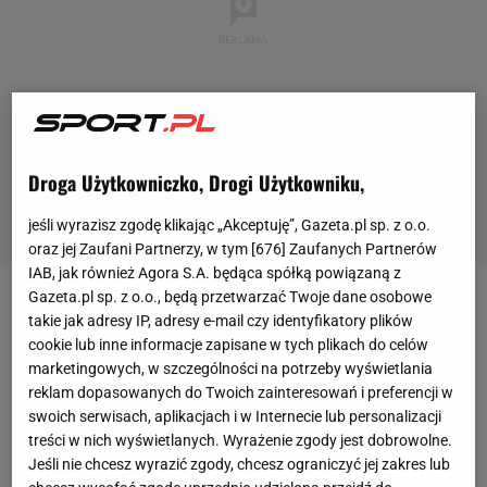
Droga Użytkowniczko, Drogi Użytkowniku,
jeśli wyrazisz zgodę klikając „Akceptuję”, Gazeta.pl sp. z o.o.
oraz jej Zaufani Partnerzy, w tym [
676
] Zaufanych Partnerów
IAB, jak również Agora S.A. będąca spółką powiązaną z
Gazeta.pl sp. z o.o., będą przetwarzać Twoje dane osobowe
Artur Bińkowski był uczestnikiem igrzysk
takie jak adresy IP, adresy e-mail czy identyfikatory plików
olimpijskich w Sydney. Miał też swój czas na
cookie lub inne informacje zapisane w tych plikach do celów
marketingowych, w szczególności na potrzeby wyświetlania
szklanym ekranie, wystąpił w filmie "Człowiek Ringu"
reklam dopasowanych do Twoich zainteresowań i preferencji w
u boku samego Russella Crowe'a. W Polsce stoczył
swoich serwisach, aplikacjach i w Internecie lub personalizacji
pamiętane przez
kibiców
boksu
batalie między
treści w nich wyświetlanych. Wyrażenie zgody jest dobrowolne.
Jeśli nie chcesz wyrazić zgody, chcesz ograniczyć jej zakres lub
innymi z Krzysztofem Zimnochem i Michałem