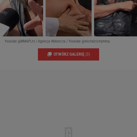
Youtube @MMAPLtv / Agencja Wyborcza / Youtube @michalcichymma
OTWÓRZ GALERIĘ
(3)