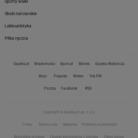
Sporty walki
Skoki narciarskie
Lekkoatletyka
Piłka ręczna
Gazeta.pl
Wiadomości
Sport.pl
Biznes
Gazeta Wyborcza
Buzz
Pogoda
Wideo
Tok.FM
Poczta
Facebook
RSS
Copyright © Gazeta.pl sp. z o.o.
O Nas
Staże u nas
Reklama
Polityka prywatności
Wszystkie artykuły
Zasady korzystania z portalu
Zgłoś uwagi