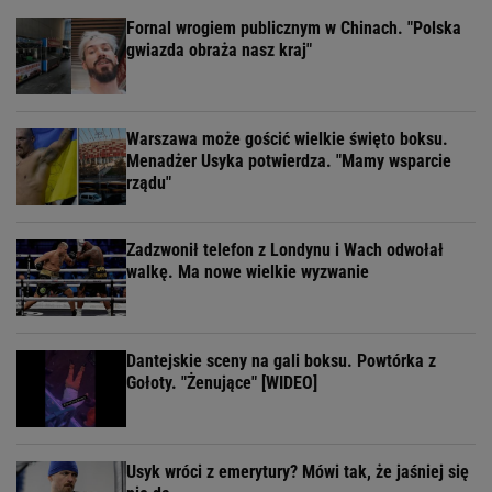
Fornal wrogiem publicznym w Chinach. "Polska
gwiazda obraża nasz kraj"
Warszawa może gościć wielkie święto boksu.
Menadżer Usyka potwierdza. "Mamy wsparcie
rządu"
Zadzwonił telefon z Londynu i Wach odwołał
walkę. Ma nowe wielkie wyzwanie
Dantejskie sceny na gali boksu. Powtórka z
Gołoty. "Żenujące" [WIDEO]
Usyk wróci z emerytury? Mówi tak, że jaśniej się