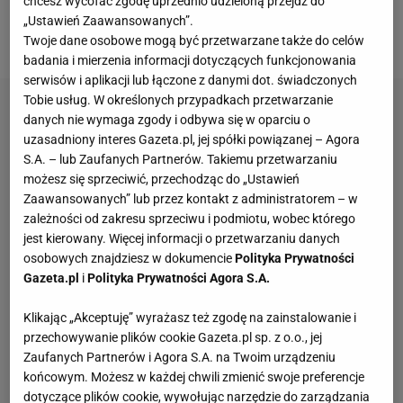
chcesz wycofać zgodę uprzednio udzieloną przejdź do
Cieślakiem. Serca fanów podbił szczerością i
„Ustawień Zaawansowanych”.
sposobem wypowiadania się.
Twoje dane osobowe mogą być przetwarzane także do celów
badania i mierzenia informacji dotyczących funkcjonowania
serwisów i aplikacji lub łączone z danymi dot. świadczonych
Tobie usług. W określonych przypadkach przetwarzanie
danych nie wymaga zgody i odbywa się w oparciu o
uzasadniony interes Gazeta.pl, jej spółki powiązanej – Agora
S.A. – lub Zaufanych Partnerów. Takiemu przetwarzaniu
możesz się sprzeciwić, przechodząc do „Ustawień
Zaawansowanych” lub przez kontakt z administratorem – w
zależności od zakresu sprzeciwu i podmiotu, wobec którego
jest kierowany. Więcej informacji o przetwarzaniu danych
osobowych znajdziesz w dokumencie
Polityka Prywatności
Gazeta.pl
i
Polityka Prywatności Agora S.A.
Klikając „Akceptuję” wyrażasz też zgodę na zainstalowanie i
przechowywanie plików cookie Gazeta.pl sp. z o.o., jej
Zaufanych Partnerów i Agora S.A. na Twoim urządzeniu
końcowym. Możesz w każdej chwili zmienić swoje preferencje
dotyczące plików cookie, wywołując narzędzie do zarządzania