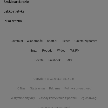
Skoki narciarskie
Lekkoatletyka
Piłka ręczna
Gazeta.pl
Wiadomości
Sport.pl
Biznes
Gazeta Wyborcza
Buzz
Pogoda
Wideo
Tok.FM
Poczta
Facebook
RSS
Copyright © Gazeta.pl sp. z o.o.
O Nas
Staże u nas
Reklama
Polityka prywatności
Wszystkie artykuły
Zasady korzystania z portalu
Zgłoś uwagi
Ustawienia prywatności