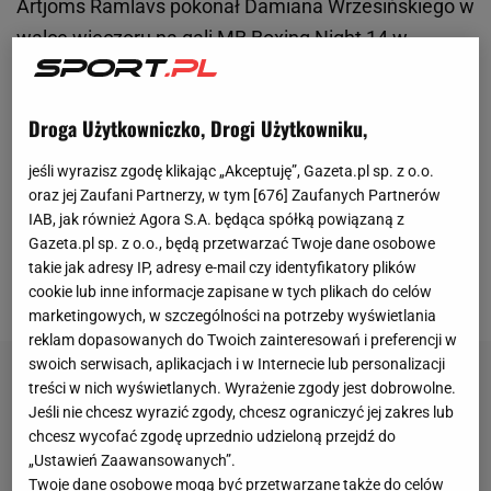
Artjoms Ramlavs pokonał Damiana Wrzesińskiego w
walce
wieczoru na gali MB Boxing Night 14 w
Świeradowie-Zdroju. Sędziowie jednogłośnie
punktowali na korzyść Łotysza, dzięki czemu mógł
Droga Użytkowniczko, Drogi Użytkowniku,
cieszyć się z pasa IBO Continental wagi
superpiórkowej. Sporo osób nie kryło jednak
jeśli wyrazisz zgodę klikając „Akceptuję”, Gazeta.pl sp. z o.o.
zdziwienia tym werdyktem, w tym komentatorzy i
oraz jej Zaufani Partnerzy, w tym [
676
] Zaufanych Partnerów
IAB, jak również Agora S.A. będąca spółką powiązaną z
sztab Ramlavsa. Chwilę później doszło do
Gazeta.pl sp. z o.o., będą przetwarzać Twoje dane osobowe
kuriozalnych, a nawet skandalicznych scen, które
takie jak adresy IP, adresy e-mail czy identyfikatory plików
trudno od razu pojąć.
cookie lub inne informacje zapisane w tych plikach do celów
marketingowych, w szczególności na potrzeby wyświetlania
reklam dopasowanych do Twoich zainteresowań i preferencji w
swoich serwisach, aplikacjach i w Internecie lub personalizacji
treści w nich wyświetlanych. Wyrażenie zgody jest dobrowolne.
Jeśli nie chcesz wyrazić zgody, chcesz ograniczyć jej zakres lub
chcesz wycofać zgodę uprzednio udzieloną przejdź do
„Ustawień Zaawansowanych”.
Twoje dane osobowe mogą być przetwarzane także do celów