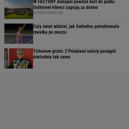
W FACTORY Annopol powstał kort do padla.
Outletowi klienci zagrają za darmo
MATERIAŁ PROMOCYJNY
Cały świat widział, jak Switolina potraktowała
rywalkę po meczu
Tichonow grzmi: Z Polakami należy postąpić
dokładnie tak samo