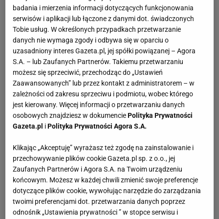
badania i mierzenia informacji dotyczących funkcjonowania
serwisów i aplikacji lub łączone z danymi dot. świadczonych
Tobie usług. W określonych przypadkach przetwarzanie
danych nie wymaga zgody i odbywa się w oparciu o
uzasadniony interes Gazeta.pl, jej spółki powiązanej – Agora
S.A. – lub Zaufanych Partnerów. Takiemu przetwarzaniu
możesz się sprzeciwić, przechodząc do „Ustawień
Zaawansowanych” lub przez kontakt z administratorem – w
zależności od zakresu sprzeciwu i podmiotu, wobec którego
jest kierowany. Więcej informacji o przetwarzaniu danych
osobowych znajdziesz w dokumencie
Polityka Prywatności
Gazeta.pl
i
Polityka Prywatności Agora S.A.
Klikając „Akceptuję” wyrażasz też zgodę na zainstalowanie i
przechowywanie plików cookie Gazeta.pl sp. z o.o., jej
Zaufanych Partnerów i Agora S.A. na Twoim urządzeniu
końcowym. Możesz w każdej chwili zmienić swoje preferencje
dotyczące plików cookie, wywołując narzędzie do zarządzania
twoimi preferencjami dot. przetwarzania danych poprzez
odnośnik „Ustawienia prywatności ” w stopce serwisu i