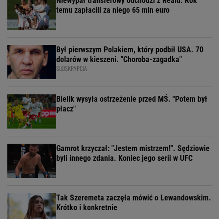
Niewypał transferowy odchodzi z Realu. Rok
temu zapłacili za niego 65 mln euro
Był pierwszym Polakiem, który podbił USA. 70
dolarów w kieszeni. "Choroba-zagadka"
SUBSKRYPCJA
Bielik wysyła ostrzeżenie przed MŚ. "Potem był
płacz"
Gamrot krzyczał: "Jestem mistrzem!". Sędziowie
byli innego zdania. Koniec jego serii w UFC
Tak Szeremeta zaczęła mówić o Lewandowskim.
Krótko i konkretnie