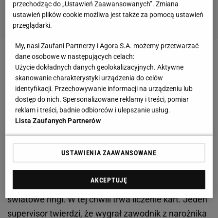
przechodząc do „Ustawień Zaawansowanych”. Zmiana
ustawień plików cookie możliwa jest także za pomocą ustawień
przeglądarki.
My, nasi Zaufani Partnerzy i Agora S.A. możemy przetwarzać
dane osobowe w następujących celach:
Zobacz wideo
Szpilka o freakach. „Kiedyś byłbym
Użycie dokładnych danych geolokalizacyjnych. Aktywne
tam największą gwiazdą. Ale wyrosłem z tego"
skanowanie charakterystyki urządzenia do celów
identyfikacji. Przechowywanie informacji na urządzeniu lub
dostęp do nich. Spersonalizowane reklamy i treści, pomiar
Błąd supervisora gali
reklam i treści, badnie odbiorców i ulepszanie usług.
Lista Zaufanych Partnerów
Tuż po wywiadzie rozczarowanego Wrzesińskiego
dla
TVP Sport
głos zabrał Mateusz Borek,
USTAWIENIA ZAAWANSOWANE
ogłaszając, że wynik walki może się jeszcze
zmienić. - Chciałbym, żeby państwo jeszcze zostali.
AKCEPTUJĘ
Takiego numeru nie widziałem dawno, jeśli chodzi o
światowe ringi. W tej chwili trwa liczenie kart. Jeden
supervisor twierdzi, że wygrał zawodnik z narożnika