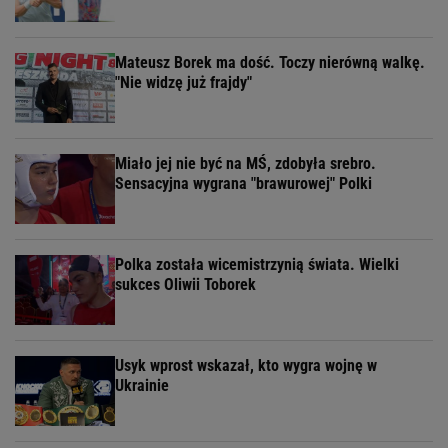
Mateusz Borek ma dość. Toczy nierówną walkę.
"Nie widzę już frajdy"
Miało jej nie być na MŚ, zdobyła srebro.
Sensacyjna wygrana "brawurowej" Polki
Polka została wicemistrzynią świata. Wielki
sukces Oliwii Toborek
Usyk wprost wskazał, kto wygra wojnę w
Ukrainie