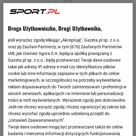
Droga Użytkowniczko, Drogi Użytkowniku,
jeśli wyrazisz zgodę klikając „Akceptuję”, Gazeta.pl sp. z o.o.
oraz jej Zaufani Partnerzy, w tym [
676
] Zaufanych Partnerów
IAB, jak również Agora S.A. będąca spółką powiązaną z
Gazeta.pl sp. z o.o., będą przetwarzać Twoje dane osobowe
takie jak adresy IP, adresy e-mail czy identyfikatory plików
cookie lub inne informacje zapisane w tych plikach do celów
marketingowych, w szczególności na potrzeby wyświetlania
reklam dopasowanych do Twoich zainteresowań i preferencji w
swoich serwisach, aplikacjach i w Internecie lub personalizacji
Kilka tygodni temu Dmitrij Biwoł zaskoczył cały świat
treści w nich wyświetlanych. Wyrażenie zgody jest dobrowolne.
boksu
! Reprezentujący Rosję
zawodnik
z Kirgistanu
Jeśli nie chcesz wyrazić zgody, chcesz ograniczyć jej zakres lub
wygrał jednogłośną decyzją sędziów z Saulem
chcesz wycofać zgodę uprzednio udzieloną przejdź do
„Ustawień Zaawansowanych”.
"Canelo" Alvarezem i obronił tytuł mistrza świata
Twoje dane osobowe mogą być przetwarzane także do celów
wagi półciężkiej WBA. - Umarł Król, niech żyje Król -
badania i mierzenia informacji dotyczących funkcjonowania