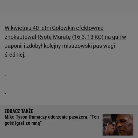
W kwietniu 40-letni Gołowkin efektownie
znokautował Ryotę Muratę (16-3, 13 KO) na gali w
Japonii i zdobył kolejny mistrzowski pas wagi
średniej
.
Mike Tyson tłumaczy uderzenie pasażera. "Ten
gość igrał ze mną"