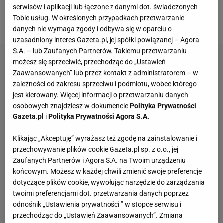
napisał na Twitterze po tej walce Przemek
serwisów i aplikacji lub łączone z danymi dot. świadczonych
Tobie usług. W określonych przypadkach przetwarzanie
Garczarczyk, ekspert Polsatu Sport.
danych nie wymaga zgody i odbywa się w oparciu o
uzasadniony interes Gazeta.pl, jej spółki powiązanej – Agora
S.A. – lub Zaufanych Partnerów. Takiemu przetwarzaniu
możesz się sprzeciwić, przechodząc do „Ustawień
Zaawansowanych” lub przez kontakt z administratorem – w
zależności od zakresu sprzeciwu i podmiotu, wobec którego
jest kierowany. Więcej informacji o przetwarzaniu danych
osobowych znajdziesz w dokumencie
Polityka Prywatności
Gazeta.pl
i
Polityka Prywatności Agora S.A.
Klikając „Akceptuję” wyrażasz też zgodę na zainstalowanie i
przechowywanie plików cookie Gazeta.pl sp. z o.o., jej
Zaufanych Partnerów i Agora S.A. na Twoim urządzeniu
końcowym. Możesz w każdej chwili zmienić swoje preferencje
dotyczące plików cookie, wywołując narzędzie do zarządzania
twoimi preferencjami dot. przetwarzania danych poprzez
odnośnik „Ustawienia prywatności ” w stopce serwisu i
przechodząc do „Ustawień Zaawansowanych”. Zmiana