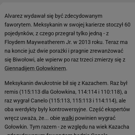
Alvarez wydawał się być zdecydowanym
faworytem. Meksykanin w swojej karierze stoczył 60
pojedynków, z czego przegrał tylko jedną - z
Floydem Mayweatherem Jr. w 2013 roku. Teraz ma
na koncie już dwie porażki i pragnie zrewanżować
się Biwołowi, ale wpierw po raz trzeci zmierzy się z
Giennadijem Gołowkinem
.
Meksykanin dwukrotnie bił się z Kazachem. Raz był
remis (115:113 dla Gołowkina, 114:114 i 110:118), a
raz wygrał Canelo (115:113, 115:113 i 114:114), ale
oba werdykty były kontrowersyjne. Część ekspertów
wręcz uważa, że... obie
walki
powinien wygrać
Gołowkin. Tym razem - ze względu na wiek Kazacha