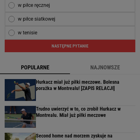
w piłce ręcznej
w piłce siatkowej
w tenisie
NASTĘPNE PYTANIE
POPULARNE
NAJNOWSZE
Hurkacz miał już piłki meczowe. Bolesna
porażka w Montrealu! [ZAPIS RELACJI]
Trudno uwierzyć w to, co zrobił Hurkacz w
Montrealu. Miał już piłki meczowe
Second home nad morzem zyskuje na