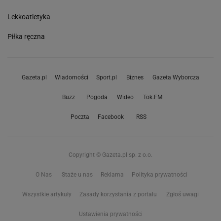
Lekkoatletyka
Piłka ręczna
Gazeta.pl
Wiadomości
Sport.pl
Biznes
Gazeta Wyborcza
Buzz
Pogoda
Wideo
Tok.FM
Poczta
Facebook
RSS
Copyright © Gazeta.pl sp. z o.o.
O Nas
Staże u nas
Reklama
Polityka prywatności
Wszystkie artykuły
Zasady korzystania z portalu
Zgłoś uwagi
Ustawienia prywatności