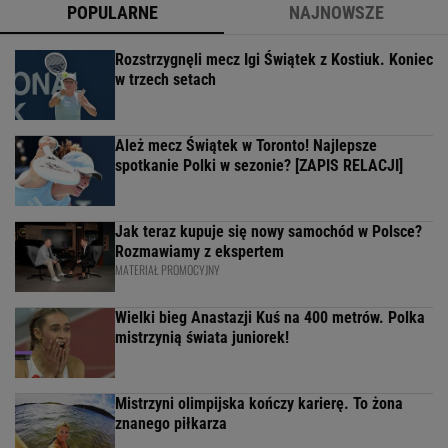
POPULARNE
NAJNOWSZE
Rozstrzygnęli mecz Igi Świątek z Kostiuk. Koniec
w trzech setach
Ależ mecz Świątek w Toronto! Najlepsze
spotkanie Polki w sezonie? [ZAPIS RELACJI]
Jak teraz kupuje się nowy samochód w Polsce?
Rozmawiamy z ekspertem
MATERIAŁ PROMOCYJNY
Wielki bieg Anastazji Kuś na 400 metrów. Polka
mistrzynią świata juniorek!
Mistrzyni olimpijska kończy karierę. To żona
znanego piłkarza