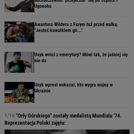
Michalczewski "przejechał" się po Szpilce i
Ugonohu
Awantura Wildera z Furym tuż przed walką.
"Jesteś kawałkiem gó..."
Usyk wróci z emerytury? Mówi tak, że jaśniej się
nie da
Usyk wprost wskazał, kto wygra wojnę w
Ukrainie
1/16
"Orły Górskiego" zostały medalistą Mundialu '74.
Reprezentacja Polski zajęła: