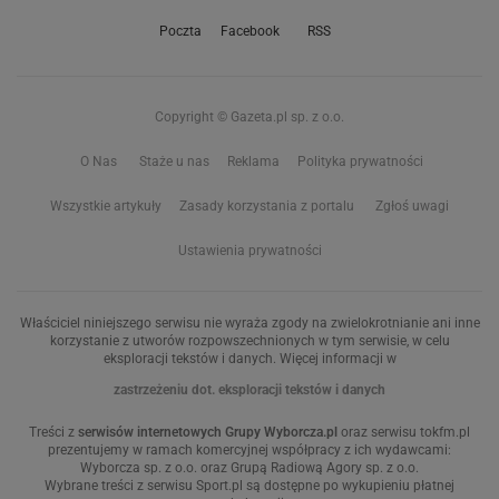
Poczta
Facebook
RSS
Copyright © Gazeta.pl sp. z o.o.
O Nas
Staże u nas
Reklama
Polityka prywatności
Wszystkie artykuły
Zasady korzystania z portalu
Zgłoś uwagi
Ustawienia prywatności
Właściciel niniejszego serwisu nie wyraża zgody na zwielokrotnianie ani inne
korzystanie z utworów rozpowszechnionych w tym serwisie, w celu
eksploracji tekstów i danych. Więcej informacji w
zastrzeżeniu dot. eksploracji tekstów i danych
Treści z
serwisów internetowych Grupy Wyborcza.pl
oraz serwisu tokfm.pl
prezentujemy w ramach komercyjnej współpracy z ich wydawcami:
Wyborcza sp. z o.o. oraz Grupą Radiową Agory sp. z o.o.
Wybrane treści z serwisu Sport.pl są dostępne po wykupieniu płatnej