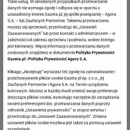
Tobie usług. W określonych przypadkach przetwarzanie
szczepionki. Pojawiły się też
plotki
, że Fury został
danych nie wymaga zgody i odbywa się w oparciu o
uzasadniony interes Gazeta.pl, jej spółki powiązanej – Agora
ciężko znokautowany na sparingu przez Jareda
S.A. – lub Zaufanych Partnerów. Takiemu przetwarzaniu
Andersona, ale nikt tego nie potwierdził.
możesz się sprzeciwić, przechodząc do „Ustawień
Zaawansowanych” lub przez kontakt z administratorem – w
zależności od zakresu sprzeciwu i podmiotu, wobec którego
jest kierowany. Więcej informacji o przetwarzaniu danych
osobowych znajdziesz w dokumencie
Polityka Prywatności
Gazeta.pl
i
Polityka Prywatności Agora S.A.
Klikając „Akceptuję” wyrażasz też zgodę na zainstalowanie i
przechowywanie plików cookie Gazeta.pl sp. z o.o., jej
Zaufanych Partnerów i Agora S.A. na Twoim urządzeniu
końcowym. Możesz w każdej chwili zmienić swoje preferencje
dotyczące plików cookie, wywołując narzędzie do zarządzania
twoimi preferencjami dot. przetwarzania danych poprzez
odnośnik „Ustawienia prywatności ” w stopce serwisu i
przechodząc do „Ustawień Zaawansowanych”. Zmiana
ustawień plików cookie możliwa jest także za pomocą ustawień
przeglądarki.