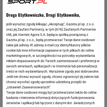
Droga Użytkowniczko, Drogi Użytkowniku,
jeśli wyrazisz zgodę klikając „Akceptuję”, Gazeta.pl sp. z o.o.
oraz jej Zaufani Partnerzy, w tym [
676
] Zaufanych Partnerów
IAB, jak również Agora S.A. będąca spółką powiązaną z
Gazeta.pl sp. z o.o., będą przetwarzać Twoje dane osobowe
takie jak adresy IP, adresy e-mail czy identyfikatory plików
cookie lub inne informacje zapisane w tych plikach do celów
marketingowych, w szczególności na potrzeby wyświetlania
reklam dopasowanych do Twoich zainteresowań i preferencji w
Pierwotnie trzeci pojedynek pomiędzy
Tysonem
swoich serwisach, aplikacjach i w Internecie lub personalizacji
treści w nich wyświetlanych. Wyrażenie zgody jest dobrowolne.
Furym
(30-0-1, 21
KO
) a Deontayem Wilderem (42-1-
Jeśli nie chcesz wyrazić zgody, chcesz ograniczyć jej zakres lub
1, 41 KO) miał odbyć się 24 lipca tego roku w Las
chcesz wycofać zgodę uprzednio udzieloną przejdź do
Vegas, natomiast został odwołany ze względu na
„Ustawień Zaawansowanych”.
Twoje dane osobowe mogą być przetwarzane także do celów
cztery pozytywne
wyniki
na obecność COVID-19 w
badania i mierzenia informacji dotyczących funkcjonowania
zespole Fury'ego. Brytyjczyk również okazał się
serwisów i aplikacji lub łączone z danymi dot. świadczonych
zakażony, choć kiedyś przyjął pierwszą dawkę