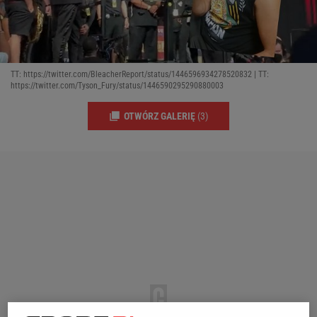
TT: https://twitter.com/BleacherReport/status/1446596934278520832 | TT:
https://twitter.com/Tyson_Fury/status/1446590295290880003
OTWÓRZ GALERIĘ
(3)