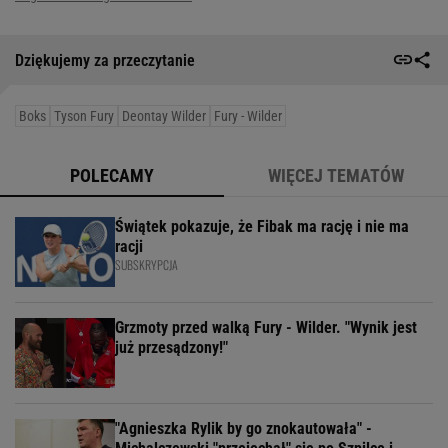
Dziękujemy za przeczytanie
Boks
Tyson Fury
Deontay Wilder
Fury - Wilder
POLECAMY
WIĘCEJ TEMATÓW
Świątek pokazuje, że Fibak ma rację i nie ma
racji
SUBSKRYPCJA
Grzmoty przed walką Fury - Wilder. "Wynik jest
już przesądzony!"
"Agnieszka Rylik by go znokautowała" -