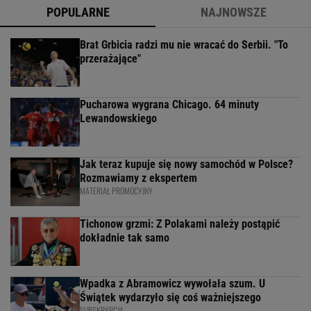
POPULARNE
NAJNOWSZE
Brat Grbicia radzi mu nie wracać do Serbii. "To
przerażające"
Pucharowa wygrana Chicago. 64 minuty
Lewandowskiego
Jak teraz kupuje się nowy samochód w Polsce?
Rozmawiamy z ekspertem
MATERIAŁ PROMOCYJNY
Tichonow grzmi: Z Polakami należy postąpić
dokładnie tak samo
Wpadka z Abramowicz wywołała szum. U
Świątek wydarzyło się coś ważniejszego
SUBSKRYPCJA