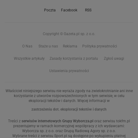
Poczta
Facebook
RSS
Copyright © Gazeta.pl sp. z o.o.
O Nas
Staże u nas
Reklama
Polityka prywatności
Wszystkie artykuły
Zasady korzystania z portalu
Zgłoś uwagi
Ustawienia prywatności
Właściciel niniejszego serwisu nie wyraża zgody na zwielokrotnianie ani inne
korzystanie z utworów rozpowszechnionych w tym serwisie, w celu
eksploracji tekstów i danych. Więcej informacji w
zastrzeżeniu dot. eksploracji tekstów i danych
Treści z
serwisów internetowych Grupy Wyborcza.pl
oraz serwisu tokfm.pl
prezentujemy w ramach komercyjnej współpracy z ich wydawcami:
Wyborcza sp. z o.o. oraz Grupą Radiową Agory sp. z o.o.
Wybrane treści z serwisu Sport.pl są dostępne po wykupieniu płatnej