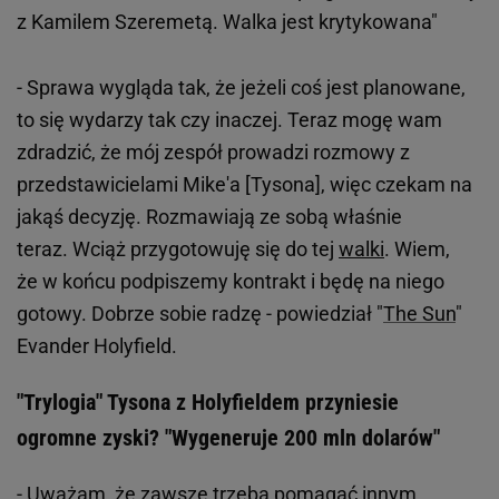
z Kamilem Szeremetą. Walka jest krytykowana"
- Sprawa wygląda tak, że jeżeli coś jest planowane,
to się wydarzy tak czy inaczej. Teraz mogę wam
zdradzić, że mój zespół prowadzi rozmowy z
przedstawicielami Mike'a [Tysona], więc czekam na
jakąś decyzję. Rozmawiają ze sobą właśnie
teraz. Wciąż przygotowuję się do tej
walki
. Wiem,
że w końcu podpiszemy kontrakt i będę na niego
gotowy. Dobrze sobie radzę - powiedział "
The Sun
"
Evander Holyfield.
"Trylogia" Tysona z Holyfieldem przyniesie
ogromne zyski? "Wygeneruje 200 mln dolarów"
- Uważam, że zawsze trzeba pomagać innym.