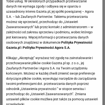
Tobie usług. W określonych przypadkach przetwarzanie
natomiast w 1997 roku Tyson został
danych nie wymaga zgody i odbywa się w oparciu o
zdyskwalifikowany z powodu odgryzienia
uzasadniony interes Gazeta.pl, jej spółki powiązanej – Agora
S.A. – lub Zaufanych Partnerów. Takiemu przetwarzaniu
przeciwnikowi ucha. Po 24 latach kibice czekają na
możesz się sprzeciwić, przechodząc do „Ustawień
powrót legendarnej pary, na co gotowy wydaje się
Zaawansowanych” lub przez kontakt z administratorem – w
być sam Holyfield.
zależności od zakresu sprzeciwu i podmiotu, wobec którego
jest kierowany. Więcej informacji o przetwarzaniu danych
osobowych znajdziesz w dokumencie
Polityka Prywatności
Gazeta.pl
i
Polityka Prywatności Agora S.A.
Klikając „Akceptuję” wyrażasz też zgodę na zainstalowanie i
przechowywanie plików cookie Gazeta.pl sp. z o.o., jej
Zaufanych Partnerów i Agora S.A. na Twoim urządzeniu
końcowym. Możesz w każdej chwili zmienić swoje preferencje
dotyczące plików cookie, wywołując narzędzie do zarządzania
twoimi preferencjami dot. przetwarzania danych poprzez
odnośnik „Ustawienia prywatności ” w stopce serwisu i
przechodząc do „Ustawień Zaawansowanych”. Zmiana
ustawień plików cookie możliwa jest także za pomocą ustawień
przeglądarki.