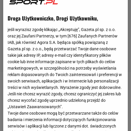
Droga Użytkowniczko, Drogi Użytkowniku,
jeśli wyrazisz zgodę klikając „Akceptuję”, Gazeta.pl sp. z o.o.
oraz jej Zaufani Partnerzy, w tym [
676
] Zaufanych Partnerów
IAB, jak również Agora S.A. będąca spółką powiązaną z
Gazeta.pl sp. z o.o., będą przetwarzać Twoje dane osobowe
takie jak adresy IP, adresy e-mail czy identyfikatory plików
cookie lub inne informacje zapisane w tych plikach do celów
marketingowych, w szczególności na potrzeby wyświetlania
reklam dopasowanych do Twoich zainteresowań i preferencji w
swoich serwisach, aplikacjach i w Internecie lub personalizacji
Mike Tyson już kilka tygodni temu zapowiedział, że
treści w nich wyświetlanych. Wyrażenie zgody jest dobrowolne.
chciałby ponownie założyć rękawice bokserskie i
Jeśli nie chcesz wyrazić zgody, chcesz ograniczyć jej zakres lub
chcesz wycofać zgodę uprzednio udzieloną przejdź do
zmierzyć się z Evanderem Holyfieldem.
W
„Ustawień Zaawansowanych”.
przeszłości obaj bokserzy walczyli ze sobą
Twoje dane osobowe mogą być przetwarzane także do celów
dwukrotnie. 58-letni Holyfield zwyciężył w obu
badania i mierzenia informacji dotyczących funkcjonowania
serwisów i aplikacji lub łączone z danymi dot. świadczonych
starciach: w 1996 roku przez
nokaut
techniczny,