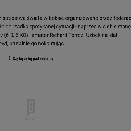
mistrzostwa świata w
boksie
organizowane przez federac
o do rzadko spotykanej sytuacji - naprzeciw siebie stanę
v (6-0, 6
KO
) i amator Richard Torrez. Uzbek nie dał
i, brutalnie go nokautując.