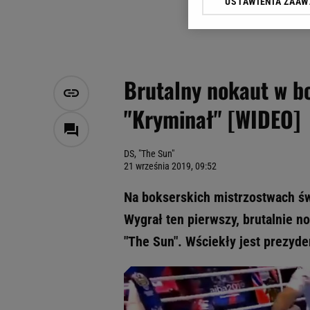
USTAWIENIA ZAA
Klikając „Akceptuję” wyra
Zaufanych Partnerów i A
dotyczące plików cookie,
odnośnik „Ustawienia pr
plików cookie możliwa je
Brutalny nokaut w bo
My, nasi Zaufani Partne
"Kryminał" [WIDEO]
Użycie dokładnych danych
Przechowywanie informacji
badnie odbiorców i uleps
DS, "The Sun"
21 września 2019, 09:52
Na bokserskich mistrzostwach świ
Wygrał ten pierwszy, brutalnie no
"The Sun". Wściekły jest prezyde