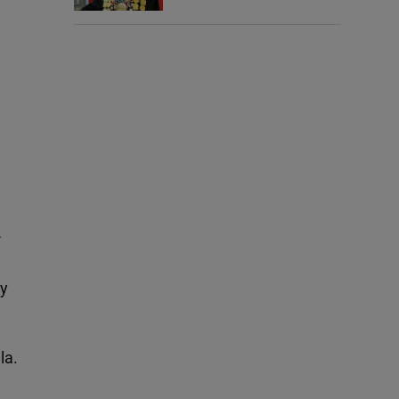
-
by
la.