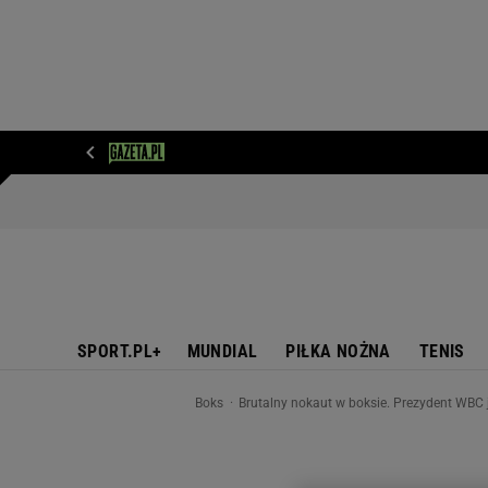
WIADOMOŚCI
NEXT
SPORT
PLOTEK
D
SPORT.PL+
MUNDIAL
PIŁKA NOŻNA
TENIS
Boks
Brutalny nokaut w boksie. Prezydent WBC j