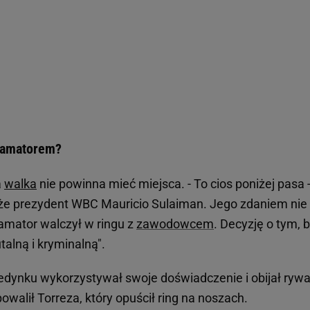
 amatorem?
a
walka
nie powinna mieć miejsca. - To cios poniżej pasa 
akże prezydent WBC Mauricio Sulaiman. Jego zdaniem nie
 amator walczył w ringu z
zawodowcem
. Decyzję o tym, 
talną i kryminalną".
edynku wykorzystywał swoje doświadczenie i obijał rywa
owalił Torreza, który opuścił ring na noszach.