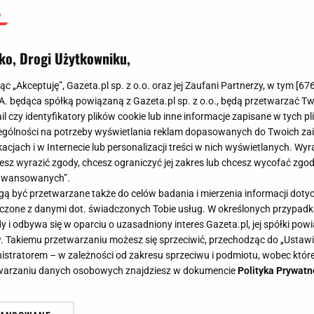
ko, Drogi Użytkowniku,
jąc „Akceptuję”, Gazeta.pl sp. z o.o. oraz jej Zaufani Partnerzy, w tym [
67
.A. będąca spółką powiązaną z Gazeta.pl sp. z o.o., będą przetwarzać T
ail czy identyfikatory plików cookie lub inne informacje zapisane w tych p
gólności na potrzeby wyświetlania reklam dopasowanych do Twoich zain
acjach i w Internecie lub personalizacji treści w nich wyświetlanych. Wyr
cesz wyrazić zgody, chcesz ograniczyć jej zakres lub chcesz wycofać zgo
aawansowanych”.
 być przetwarzane także do celów badania i mierzenia informacji dot
 łączone z danymi dot. świadczonych Tobie usług. W określonych przypad
i odbywa się w oparciu o uzasadniony interes Gazeta.pl, jej spółki powi
. Takiemu przetwarzaniu możesz się sprzeciwić, przechodząc do „Ust
nistratorem – w zależności od zakresu sprzeciwu i podmiotu, wobec które
etwarzaniu danych osobowych znajdziesz w dokumencie
Polityka Prywatn