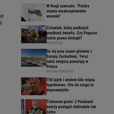
W Rosji zawrzało. "Polska
stawia nieakceptowalne
ję
warunki"
li
Człowiek, który podkręcił
prędkość światła. Czy Pogacar
łamie prawa biologii?
SUBSKRYPCJA
Do tej pory znane głównie z
Europy Zachodniej. Teraz
takie miejsca powstają w
Polsce
MATERIAŁ PROMOCYJNY
150 jajek i siedem kilo mięsa
tygodniowo. Oto do czego to
doprowadziło
Tichonow grzmi: Z Polakami
należy postąpić dokładnie tak
samo