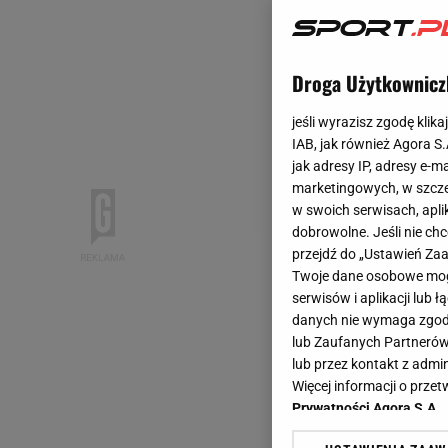
Droga Użytkownicz
jeśli wyrazisz zgodę klika
IAB, jak również Agora S
jak adresy IP, adresy e-m
marketingowych, w szcze
w swoich serwisach, aplik
dobrowolne. Jeśli nie ch
przejdź do „Ustawień Z
Twoje dane osobowe mogą
serwisów i aplikacji lub
danych nie wymaga zgody 
lub Zaufanych Partnerów
lub przez kontakt z admi
Więcej informacji o prz
Prywatności Agora S.A.