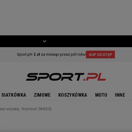
ZIECKO
MOTO
SIATKÓWKA
ZIMOWE
KOSZYKÓWKA
MOTO
INNE
est wściekły. "Kryminał" [WIDEO]