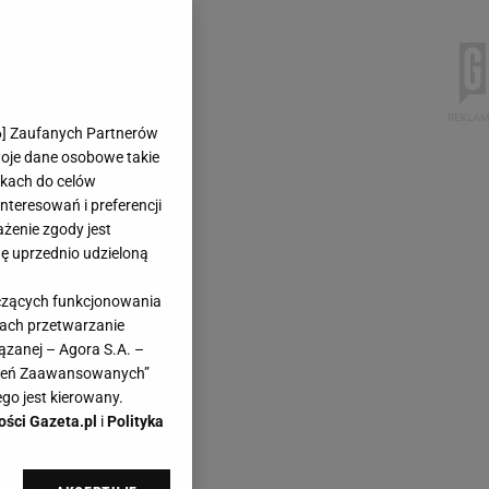
6
] Zaufanych Partnerów
woje dane osobowe takie
likach do celów
teresowań i preferencji
ażenie zgody jest
dę uprzednio udzieloną
yczących funkcjonowania
kach przetwarzanie
ązanej – Agora S.A. –
awień Zaawansowanych”
go jest kierowany.
ości Gazeta.pl
i
Polityka