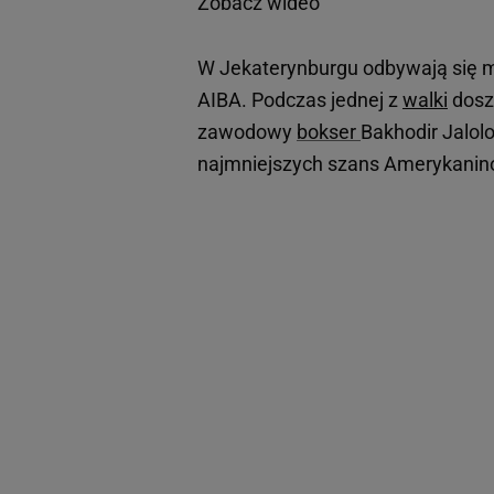
Zobacz wideo
W Jekaterynburgu odbywają się 
AIBA. Podczas jednej z
walki
doszł
zawodowy
bokser
Bakhodir Jalolo
najmniejszych szans Amerykaninow