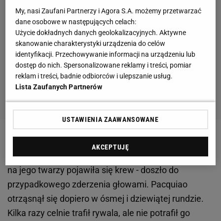
My, nasi Zaufani Partnerzy i Agora S.A. możemy przetwarzać
dane osobowe w następujących celach:
Użycie dokładnych danych geolokalizacyjnych. Aktywne
skanowanie charakterystyki urządzenia do celów
identyfikacji. Przechowywanie informacji na urządzeniu lub
dostęp do nich. Spersonalizowane reklamy i treści, pomiar
reklam i treści, badnie odbiorców i ulepszanie usług.
Lista Zaufanych Partnerów
USTAWIENIA ZAAWANSOWANE
Filipińczyk długo nie potrafił złapać dystansu i
AKCEPTUJĘ
znaleźć właściwego rytmu
walki
. W szóstej rundzie
na jego twarzy pojawiła się krew - doszło do
przypadkowego zderzenia głowami. Pacquiao
otrząsnął się dopiero w ósmej i dziewiątej rundzie.
Kilka razy celnie trafił rywala, ale nie potrafił go