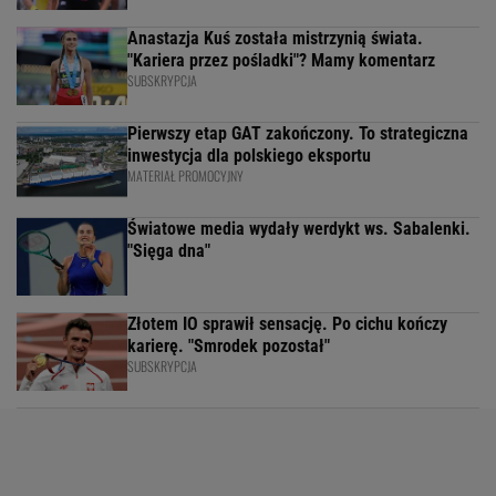
Anastazja Kuś została mistrzynią świata.
"Kariera przez pośladki"? Mamy komentarz
SUBSKRYPCJA
Pierwszy etap GAT zakończony. To strategiczna
inwestycja dla polskiego eksportu
MATERIAŁ PROMOCYJNY
Światowe media wydały werdykt ws. Sabalenki.
"Sięga dna"
Złotem IO sprawił sensację. Po cichu kończy
karierę. "Smrodek pozostał"
SUBSKRYPCJA