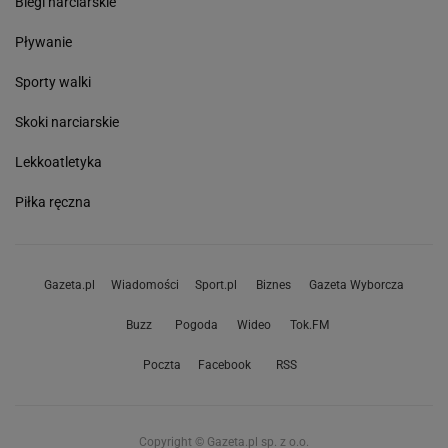
Biegi narciarskie
Pływanie
Sporty walki
Skoki narciarskie
Lekkoatletyka
Piłka ręczna
Gazeta.pl
Wiadomości
Sport.pl
Biznes
Gazeta Wyborcza
Buzz
Pogoda
Wideo
Tok.FM
Poczta
Facebook
RSS
Copyright © Gazeta.pl sp. z o.o.