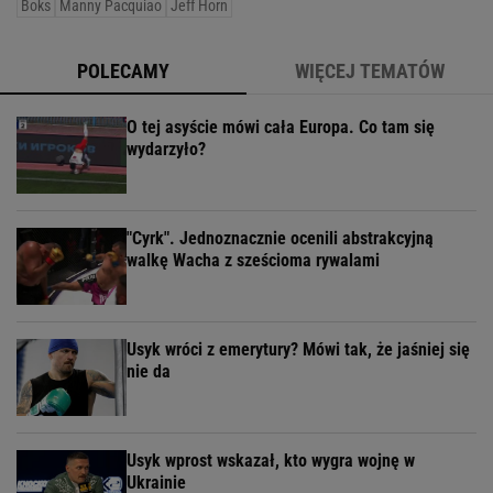
Boks
Manny Pacquiao
Jeff Horn
POLECAMY
WIĘCEJ TEMATÓW
O tej asyście mówi cała Europa. Co tam się
wydarzyło?
"Cyrk". Jednoznacznie ocenili abstrakcyjną
walkę Wacha z sześcioma rywalami
Usyk wróci z emerytury? Mówi tak, że jaśniej się
nie da
Usyk wprost wskazał, kto wygra wojnę w
Ukrainie