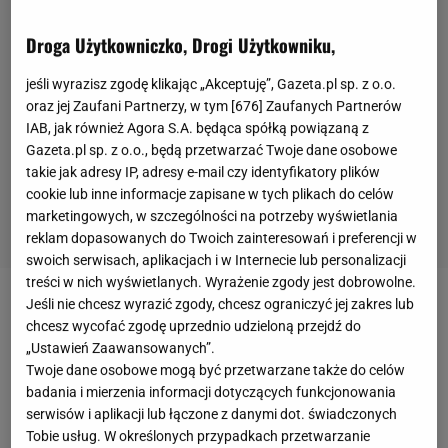
Droga Użytkowniczko, Drogi Użytkowniku,
jeśli wyrazisz zgodę klikając „Akceptuję”, Gazeta.pl sp. z o.o.
oraz jej Zaufani Partnerzy, w tym [
676
] Zaufanych Partnerów
IAB, jak również Agora S.A. będąca spółką powiązaną z
Gazeta.pl sp. z o.o., będą przetwarzać Twoje dane osobowe
takie jak adresy IP, adresy e-mail czy identyfikatory plików
cookie lub inne informacje zapisane w tych plikach do celów
marketingowych, w szczególności na potrzeby wyświetlania
reklam dopasowanych do Twoich zainteresowań i preferencji w
swoich serwisach, aplikacjach i w Internecie lub personalizacji
treści w nich wyświetlanych. Wyrażenie zgody jest dobrowolne.
Jeśli nie chcesz wyrazić zgody, chcesz ograniczyć jej zakres lub
Na Suncorp Stadium w Brisbane pojedynek o pas
chcesz wycofać zgodę uprzednio udzieloną przejdź do
WBO oglądało ponad 50 tys.
kibiców
. I się nie
„Ustawień Zaawansowanych”.
zawiodło. Już sam początek
walki
zrobił wrażenie,
Twoje dane osobowe mogą być przetwarzane także do celów
badania i mierzenia informacji dotyczących funkcjonowania
kiedy skazywany przez wszystkich na porażkę Horn
serwisów i aplikacji lub łączone z danymi dot. świadczonych
rzucił się na Pacquiao, zasypując go ciosami.
Tobie usług. W określonych przypadkach przetwarzanie