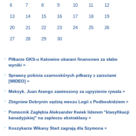
6
7
8
9
10
11
12
13
14
15
16
17
18
19
20
21
22
23
24
25
26
27
28
29
30
Piłkarze GKS-u Katowice ukarani finansowo za słabe
wyniki »
Sprawcy pobicia czarnoskórych piłkarzy z zarzutami
[WIDEO] »
Meksyk. Juan Arango zawieszony za ugryzienie rywala »
Zbigniew Dobrynin sędzią meczu Legii z Podbeskidziem »
Pomocnik Zagłębia Aleksander Kwiek liderem "klasyfikacji
kanadyjskiej" na zapleczu ekstraklasy »
Koszykarze Wikany Start zagrają dla Szymona »