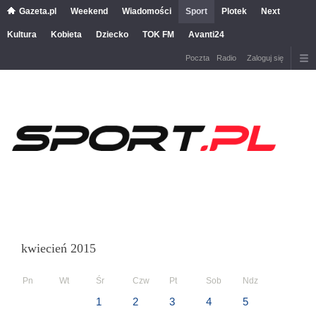
Gazeta.pl
Weekend
Wiadomości
Sport
Plotek
Next
Kultura
Kobieta
Dziecko
TOK FM
Avanti24
Poczta
Radio
Zaloguj się
kwiecień 2015
Pn
Wt
Śr
Czw
Pt
Sob
Ndz
1
2
3
4
5