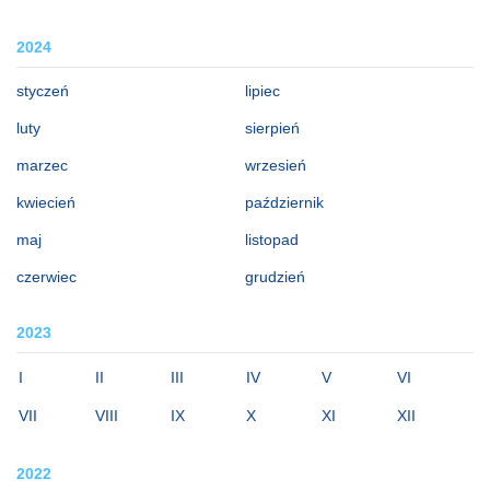
2024
styczeń
lipiec
luty
sierpień
marzec
wrzesień
kwiecień
październik
maj
listopad
czerwiec
grudzień
2023
I
II
III
IV
V
VI
VII
VIII
IX
X
XI
XII
2022