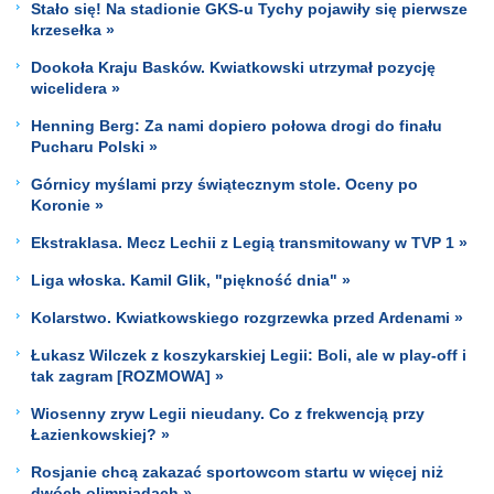
Stało się! Na stadionie GKS-u Tychy pojawiły się pierwsze
krzesełka »
Dookoła Kraju Basków. Kwiatkowski utrzymał pozycję
wicelidera »
Henning Berg: Za nami dopiero połowa drogi do finału
Pucharu Polski »
Górnicy myślami przy świątecznym stole. Oceny po
Koronie »
Ekstraklasa. Mecz Lechii z Legią transmitowany w TVP 1 »
Liga włoska. Kamil Glik, "piękność dnia" »
Kolarstwo. Kwiatkowskiego rozgrzewka przed Ardenami »
Łukasz Wilczek z koszykarskiej Legii: Boli, ale w play-off i
tak zagram [ROZMOWA] »
Wiosenny zryw Legii nieudany. Co z frekwencją przy
Łazienkowskiej? »
Rosjanie chcą zakazać sportowcom startu w więcej niż
dwóch olimpiadach »