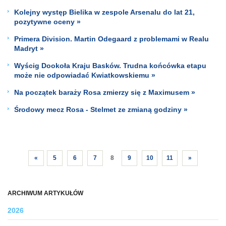
Kolejny występ Bielika w zespole Arsenalu do lat 21,
pozytywne oceny »
Primera Division. Martin Odegaard z problemami w Realu
Madryt »
Wyścig Dookoła Kraju Basków. Trudna końcówka etapu
może nie odpowiadać Kwiatkowskiemu »
Na początek baraży Rosa zmierzy się z Maximusem »
Środowy mecz Rosa - Stelmet ze zmianą godziny »
«
5
6
7
8
9
10
11
»
ARCHIWUM ARTYKUŁÓW
2026