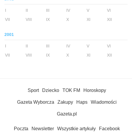
I
II
III
IV
V
VI
VII
VIII
IX
X
XI
XII
2001
I
II
III
IV
V
VI
VII
VIII
IX
X
XI
XII
Sport
Dziecko
TOK FM
Horoskopy
Gazeta Wyborcza
Zakupy
Haps
Wiadomości
Gazeta.pl
Poczta
Newsletter
Wszystkie artykuły
Facebook