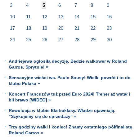
3
4
5
6
7
8
9
10
11
12
13
14
15
16
17
18
19
20
21
22
23
24
25
26
27
28
29
30
Andriejewa ogłosiła decyzję. Będzie walkower w Roland
Garros. Sprytnie! »
Sensacyjne wieści ws. Paulo Sousy! Wielki powrót i to do
klubu Polaka »
Koncert Francuzów tuż przed Euro 2024! Trener aż wstał i
bił brawo [WIDEO] »
Rewolucja w klubie Ekstraklasy. Władze ujawniają.
"Szykujemy się do sprzedaży" »
Trzy godziny walki i koniec! Znamy ostatniego półfinalistę
Roland Garros »