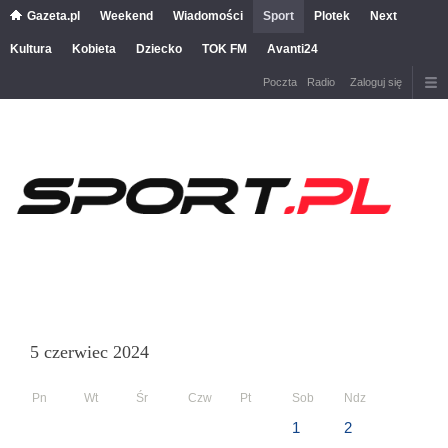
Gazeta.pl
Weekend
Wiadomości
Sport
Plotek
Next
Kultura
Kobieta
Dziecko
TOK FM
Avanti24
Poczta
Radio
Zaloguj się
5 czerwiec 2024
Pn
Wt
Śr
Czw
Pt
Sob
Ndz
1
2