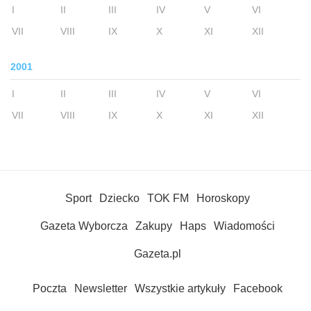
I
II
III
IV
V
VI
VII
VIII
IX
X
XI
XII
2001
I
II
III
IV
V
VI
VII
VIII
IX
X
XI
XII
Sport
Dziecko
TOK FM
Horoskopy
Gazeta Wyborcza
Zakupy
Haps
Wiadomości
Gazeta.pl
Poczta
Newsletter
Wszystkie artykuły
Facebook