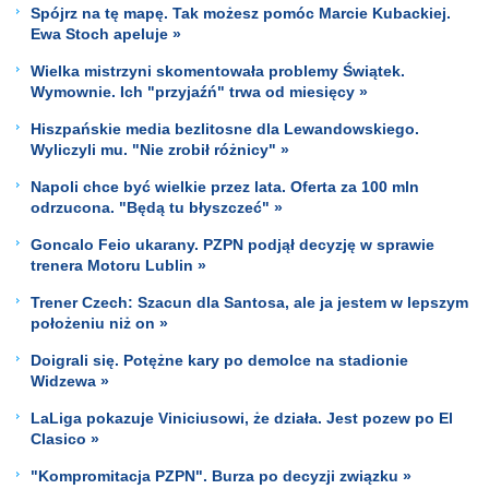
Spójrz na tę mapę. Tak możesz pomóc Marcie Kubackiej.
Ewa Stoch apeluje »
Wielka mistrzyni skomentowała problemy Świątek.
Wymownie. Ich "przyjaźń" trwa od miesięcy »
Hiszpańskie media bezlitosne dla Lewandowskiego.
Wyliczyli mu. "Nie zrobił różnicy" »
Napoli chce być wielkie przez lata. Oferta za 100 mln
odrzucona. "Będą tu błyszczeć" »
Goncalo Feio ukarany. PZPN podjął decyzję w sprawie
trenera Motoru Lublin »
Trener Czech: Szacun dla Santosa, ale ja jestem w lepszym
położeniu niż on »
Doigrali się. Potężne kary po demolce na stadionie
Widzewa »
LaLiga pokazuje Viniciusowi, że działa. Jest pozew po El
Clasico »
"Kompromitacja PZPN". Burza po decyzji związku »