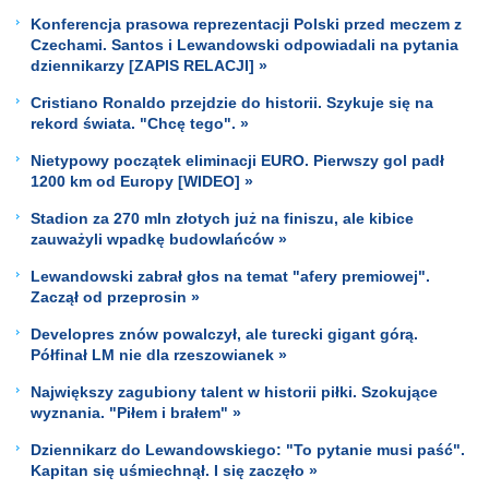
Konferencja prasowa reprezentacji Polski przed meczem z
Czechami. Santos i Lewandowski odpowiadali na pytania
dziennikarzy [ZAPIS RELACJI] »
Cristiano Ronaldo przejdzie do historii. Szykuje się na
rekord świata. "Chcę tego". »
Nietypowy początek eliminacji EURO. Pierwszy gol padł
1200 km od Europy [WIDEO] »
Stadion za 270 mln złotych już na finiszu, ale kibice
zauważyli wpadkę budowlańców »
Lewandowski zabrał głos na temat "afery premiowej".
Zaczął od przeprosin »
Developres znów powalczył, ale turecki gigant górą.
Półfinał LM nie dla rzeszowianek »
Największy zagubiony talent w historii piłki. Szokujące
wyznania. "Piłem i brałem" »
Dziennikarz do Lewandowskiego: "To pytanie musi paść".
Kapitan się uśmiechnął. I się zaczęło »