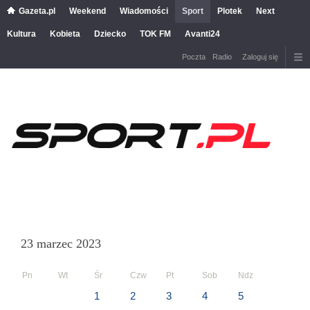
Gazeta.pl
Weekend
Wiadomości
Sport
Plotek
Next
Kultura
Kobieta
Dziecko
TOK FM
Avanti24
Poczta
Radio
Zaloguj się
23 marzec 2023
Pn
Wt
Śr
Czw
Pt
Sob
Ndz
1
2
3
4
5