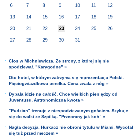
6
7
8
9
10
11
12
13
14
15
16
17
18
19
20
21
22
23
24
25
26
27
28
29
30
31
Cios w Michniewicza. Ze strony, z której się nie
spodziewał. "Karygodne" »
Oto hotel, w którym zatrzyma się reprezentacja Polski.
Pięciogwiazdkowa perełka. Cena zwala z nóg »
Dybala idzie na całość. Chce wielkich pieniędzy od
Juventusu. Astronomiczna kwota »
"Pudzian" trenuje z niespodziewanym gościem. Szykuje
się do walki ze Szpilką. "Przeorany jak koń" »
Nagła decyzja. Hurkacz nie obroni tytułu w Miami. Wycofał
się tuż przed meczem »