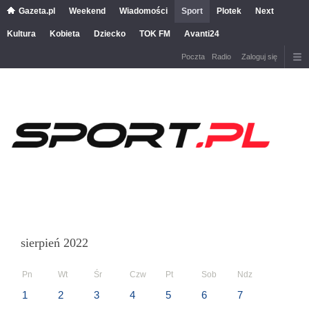
Gazeta.pl
Weekend
Wiadomości
Sport
Plotek
Next
Kultura
Kobieta
Dziecko
TOK FM
Avanti24
Poczta
Radio
Zaloguj się
sierpień 2022
Pn
Wt
Śr
Czw
Pt
Sob
Ndz
1
2
3
4
5
6
7