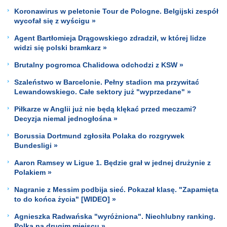
Koronawirus w peletonie Tour de Pologne. Belgijski zespół
wycofał się z wyścigu »
Agent Bartłomieja Drągowskiego zdradził, w której lidze
widzi się polski bramkarz »
Brutalny pogromca Chalidowa odchodzi z KSW »
Szaleństwo w Barcelonie. Pełny stadion ma przywitać
Lewandowskiego. Całe sektory już "wyprzedane" »
Piłkarze w Anglii już nie będą klękać przed meczami?
Decyzja niemal jednogłośna »
Borussia Dortmund zgłosiła Polaka do rozgrywek
Bundesligi »
Aaron Ramsey w Ligue 1. Będzie grał w jednej drużynie z
Polakiem »
Nagranie z Messim podbija sieć. Pokazał klasę. "Zapamięta
to do końca życia" [WIDEO] »
Agnieszka Radwańska "wyróżniona". Niechlubny ranking.
Polka na drugim miejscu »