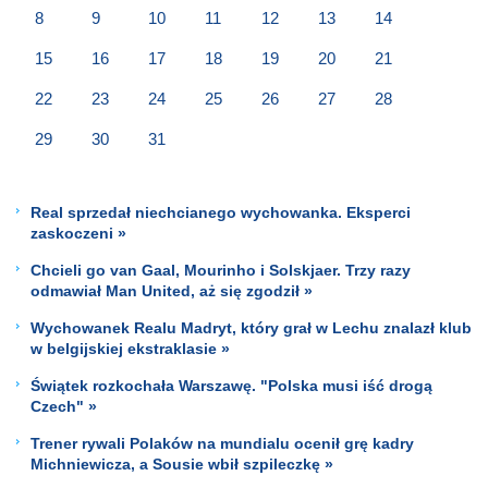
8
9
10
11
12
13
14
15
16
17
18
19
20
21
22
23
24
25
26
27
28
29
30
31
Real sprzedał niechcianego wychowanka. Eksperci
zaskoczeni »
Chcieli go van Gaal, Mourinho i Solskjaer. Trzy razy
odmawiał Man United, aż się zgodził »
Wychowanek Realu Madryt, który grał w Lechu znalazł klub
w belgijskiej ekstraklasie »
Świątek rozkochała Warszawę. "Polska musi iść drogą
Czech" »
Trener rywali Polaków na mundialu ocenił grę kadry
Michniewicza, a Sousie wbił szpileczkę »