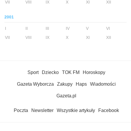
VII
VIII
IX
X
XI
XII
2001
I
II
III
IV
V
VI
VII
VIII
IX
X
XI
XII
Sport
Dziecko
TOK FM
Horoskopy
Gazeta Wyborcza
Zakupy
Haps
Wiadomości
Gazeta.pl
Poczta
Newsletter
Wszystkie artykuły
Facebook