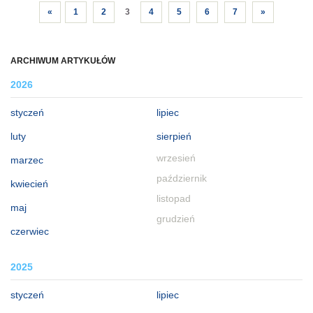
«
1
2
3
4
5
6
7
»
ARCHIWUM ARTYKUŁÓW
2026
styczeń
lipiec
luty
sierpień
wrzesień
marzec
październik
kwiecień
listopad
maj
grudzień
czerwiec
2025
styczeń
lipiec