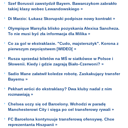
Szef Borussii zawstydził Bayern. Bawarczykom zabrakło
takiej klasy wobec Lewandowskiego »
Di Marzio: Łukasz Skorupski podpisze nowy kontrakt »
Olympique Marsylia blisko pozyskania Alexisa Sancheza.
To nie musi być zła informacja dla Milika »
Co za gol w ekstraklasie. "Cudo, majstersztyk". Korona z
pierwszym zwycięstwem [WIDEO[ »
Rusza sprzedaż biletów na MŚ w siatkówce w Polsce i
Słowenii. Kiedy i gdzie zagrają Biało-Czerwoni? »
Sadio Mane załatwił koledze robotę. Zaskakujący transfer
Bayernu »
Pekhart wróci do ekstraklasy? Dwa kluby nadal z nim
rozmawiają »
Chelsea uczy się od Barcelony. Wchodzi w paradę
Manchesterowi City i sięga po cel transferowy rywali »
FC Barcelona kontynuuje transferową ofensywę. Chce
reprezentanta Hiszpanii »