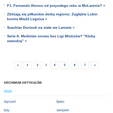
F1. Fernando Alonso od przyszłego roku w McLarenie? »
Zbliżają się piłkarskie derby regionu: Zagłębie Lubin
kontra Miedź Legnica »
Szachtar Donieck na stałe we Lwowie »
Serie A. Mediolan znowu bez Ligi Mistrzów? "Kluby
zawodzą" »
«
1
2
3
4
5
6
7
»
ARCHIWUM ARTYKUŁÓW
2026
styczeń
lipiec
luty
sierpień