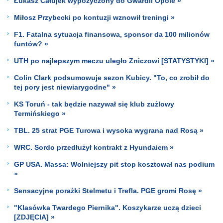
Łukasz Całujek wypożyczony do Gwardii Opole »
Miłosz Przybecki po kontuzji wznowił treningi »
F1. Fatalna sytuacja finansowa, sponsor da 100 milionów
funtów? »
UTH po najlepszym meczu uległo Zniczowi [STATYSTYKI] »
Colin Clark podsumowuje sezon Kubicy. "To, co zrobił do
tej pory jest niewiarygodne" »
KS Toruń - tak będzie nazywał się klub zużlowy
Termińskiego »
TBL. 25 strat PGE Turowa i wysoka wygrana nad Rosą »
WRC. Sordo przedłużył kontrakt z Hyundaiem »
GP USA. Massa: Wolniejszy pit stop kosztował nas podium
»
Sensacyjne porażki Stelmetu i Trefla. PGE gromi Rosę »
"Klasówka Twardego Piernika". Koszykarze uczą dzieci
[ZDJĘCIA] »