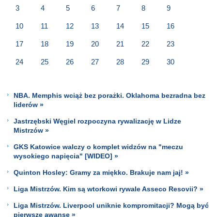
3
4
5
6
7
8
9
10
11
12
13
14
15
16
17
18
19
20
21
22
23
24
25
26
27
28
29
30
NBA. Memphis wciąż bez porażki. Oklahoma bezradna bez
liderów »
Jastrzębski Węgiel rozpoczyna rywalizację w Lidze
Mistrzów »
GKS Katowice walczy o komplet widzów na "meczu
wysokiego napięcia" [WIDEO] »
Quinton Hosley: Gramy za miękko. Brakuje nam jaj! »
Liga Mistrzów. Kim są wtorkowi rywale Asseco Resovii? »
Liga Mistrzów. Liverpool uniknie kompromitacji? Mogą być
pierwsze awanse »