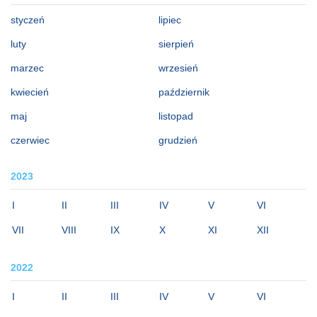
styczeń
lipiec
luty
sierpień
marzec
wrzesień
kwiecień
październik
maj
listopad
czerwiec
grudzień
2023
I
II
III
IV
V
VI
VII
VIII
IX
X
XI
XII
2022
I
II
III
IV
V
VI