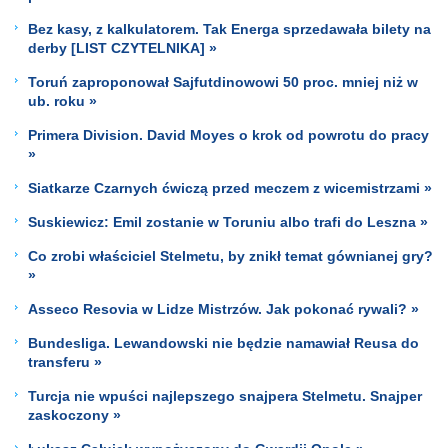
Bez kasy, z kalkulatorem. Tak Energa sprzedawała bilety na
derby [LIST CZYTELNIKA] »
Toruń zaproponował Sajfutdinowowi 50 proc. mniej niż w
ub. roku »
Primera Division. David Moyes o krok od powrotu do pracy
»
Siatkarze Czarnych ćwiczą przed meczem z wicemistrzami »
Suskiewicz: Emil zostanie w Toruniu albo trafi do Leszna »
Co zrobi właściciel Stelmetu, by znikł temat gównianej gry?
»
Asseco Resovia w Lidze Mistrzów. Jak pokonać rywali? »
Bundesliga. Lewandowski nie będzie namawiał Reusa do
transferu »
Turcja nie wpuści najlepszego snajpera Stelmetu. Snajper
zaskoczony »