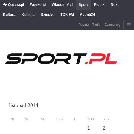
Gazeta.pl
Weekend
Wiadomości
Sport
Plotek
Next
Kultura
Kobieta
Dziecko
TOK FM
Avanti24
Poczta
Radio
Zaloguj się
listopad 2014
Pn
Wt
Śr
Czw
Pt
Sob
Ndz
1
2