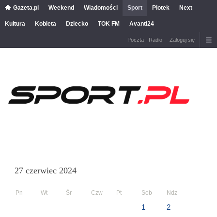
Gazeta.pl
Weekend
Wiadomości
Sport
Plotek
Next
Kultura
Kobieta
Dziecko
TOK FM
Avanti24
Poczta
Radio
Zaloguj się
27 czerwiec 2024
Pn
Wt
Śr
Czw
Pt
Sob
Ndz
1
2