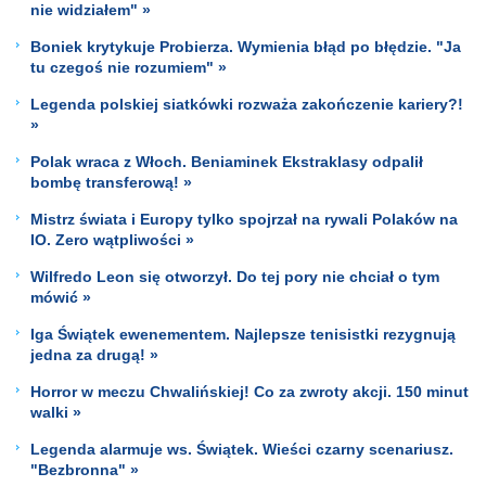
nie widziałem" »
Boniek krytykuje Probierza. Wymienia błąd po błędzie. "Ja
tu czegoś nie rozumiem" »
Legenda polskiej siatkówki rozważa zakończenie kariery?!
»
Polak wraca z Włoch. Beniaminek Ekstraklasy odpalił
bombę transferową! »
Mistrz świata i Europy tylko spojrzał na rywali Polaków na
IO. Zero wątpliwości »
Wilfredo Leon się otworzył. Do tej pory nie chciał o tym
mówić »
Iga Świątek ewenementem. Najlepsze tenisistki rezygnują
jedna za drugą! »
Horror w meczu Chwalińskiej! Co za zwroty akcji. 150 minut
walki »
Legenda alarmuje ws. Świątek. Wieści czarny scenariusz.
"Bezbronna" »