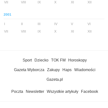
VII
VIII
IX
X
XI
XII
2001
I
II
III
IV
V
VI
VII
VIII
IX
X
XI
XII
Sport
Dziecko
TOK FM
Horoskopy
Gazeta Wyborcza
Zakupy
Haps
Wiadomości
Gazeta.pl
Poczta
Newsletter
Wszystkie artykuły
Facebook