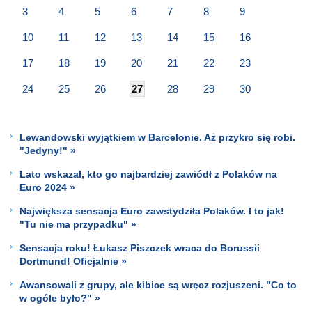
3
4
5
6
7
8
9
10
11
12
13
14
15
16
17
18
19
20
21
22
23
24
25
26
27
28
29
30
Lewandowski wyjątkiem w Barcelonie. Aż przykro się robi.
"Jedyny!" »
Lato wskazał, kto go najbardziej zawiódł z Polaków na
Euro 2024 »
Największa sensacja Euro zawstydziła Polaków. I to jak!
"Tu nie ma przypadku" »
Sensacja roku! Łukasz Piszczek wraca do Borussii
Dortmund! Oficjalnie »
Awansowali z grupy, ale kibice są wręcz rozjuszeni. "Co to
w ogóle było?" »