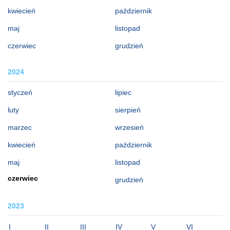
kwiecień
październik
maj
listopad
czerwiec
grudzień
2024
styczeń
lipiec
luty
sierpień
marzec
wrzesień
kwiecień
październik
maj
listopad
czerwiec
grudzień
2023
I
II
III
IV
V
VI