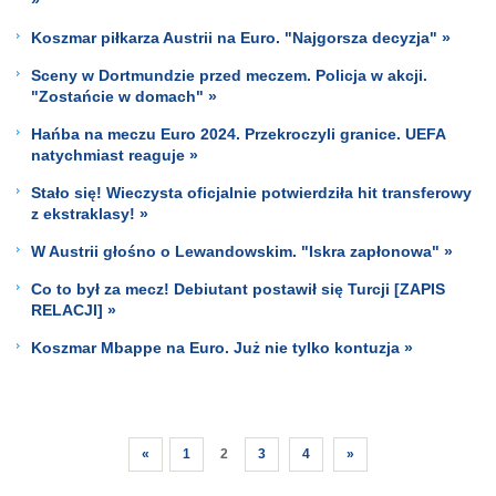
Koszmar piłkarza Austrii na Euro. "Najgorsza decyzja" »
Sceny w Dortmundzie przed meczem. Policja w akcji.
"Zostańcie w domach" »
Hańba na meczu Euro 2024. Przekroczyli granice. UEFA
natychmiast reaguje »
Stało się! Wieczysta oficjalnie potwierdziła hit transferowy
z ekstraklasy! »
W Austrii głośno o Lewandowskim. "Iskra zapłonowa" »
Co to był za mecz! Debiutant postawił się Turcji [ZAPIS
RELACJI] »
Koszmar Mbappe na Euro. Już nie tylko kontuzja »
«
1
2
3
4
»