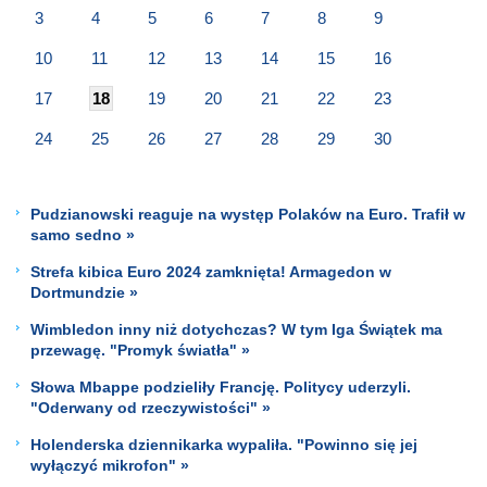
3
4
5
6
7
8
9
10
11
12
13
14
15
16
17
18
19
20
21
22
23
24
25
26
27
28
29
30
Pudzianowski reaguje na występ Polaków na Euro. Trafił w
samo sedno »
Strefa kibica Euro 2024 zamknięta! Armagedon w
Dortmundzie »
Wimbledon inny niż dotychczas? W tym Iga Świątek ma
przewagę. "Promyk światła" »
Słowa Mbappe podzieliły Francję. Politycy uderzyli.
"Oderwany od rzeczywistości" »
Holenderska dziennikarka wypaliła. "Powinno się jej
wyłączyć mikrofon" »