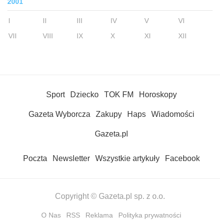
2001
I
II
III
IV
V
VI
VII
VIII
IX
X
XI
XII
Sport
Dziecko
TOK FM
Horoskopy
Gazeta Wyborcza
Zakupy
Haps
Wiadomości
Gazeta.pl
Poczta
Newsletter
Wszystkie artykuły
Facebook
Copyright © Gazeta.pl sp. z o.o.
O Nas
RSS
Reklama
Polityka prywatności