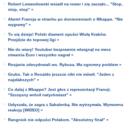
Robert Lewandowski wsiadł na rower i się zaczęło... "Stop,
stop, stop" »
Alarm! Francja w strachu po doniesieniach o Mbappe. "Nie
wygramy" »
To się dzieje! Polski diament opuści Wisłę Kraków.
Przejdzie do topowej ligi »
Nie do wiary! Youtuber bezprawnie wtargnął na mecz
otwarcia Euro i wszystko nagrał »
Rosjanie zdecydowali ws. Rybusa. Ma ogromny problem »
Grubo. Tak o Ronaldo jeszcze nikt nie mówił. "Jeden z
najsłabszych" »
Co dalej z Mbappe? Jest głos z reprezentacji Francji.
"Szczęsny wrócił natychmiast" »
Usłyszała, że zagra z Sabalenką. Nie wytrzymała. Wymowna
reakcja [WIDEO] »
Rangnick nie odpuści Polakom. "Absolutny finał" »