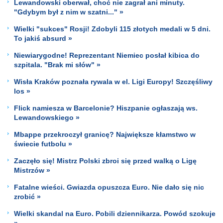
Lewandowski oberwał, choć nie zagrał ani minuty.
"Gdybym był z nim w szatni..." »
Wielki "sukces" Rosji! Zdobyli 115 złotych medali w 5 dni.
To jakiś absurd »
Niewiarygodne! Reprezentant Niemiec posłał kibica do
szpitala. "Brak mi słów" »
Wisła Kraków poznała rywala w el. Ligi Europy! Szczęśliwy
los »
Flick namiesza w Barcelonie? Hiszpanie ogłaszają ws.
Lewandowskiego »
Mbappe przekroczył granicę? Największe kłamstwo w
świecie futbolu »
Zaczęło się! Mistrz Polski zbroi się przed walką o Ligę
Mistrzów »
Fatalne wieści. Gwiazda opuszcza Euro. Nie dało się nic
zrobić »
Wielki skandal na Euro. Pobili dziennikarza. Powód szokuje
»