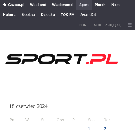
Gazeta.pl
Weekend
Wiadomości
Sport
Plotek
Next
Kultura
Kobieta
Dziecko
TOK FM
Avanti24
Poczta
Radio
Zaloguj się
18 czerwiec 2024
Pn
Wt
Śr
Czw
Pt
Sob
Ndz
1
2