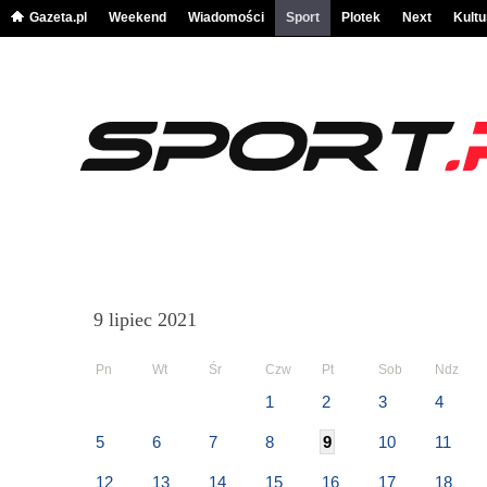
Gazeta.pl
Weekend
Wiadomości
Sport
Plotek
Next
Kultu
9 lipiec 2021
Pn
Wt
Śr
Czw
Pt
Sob
Ndz
1
2
3
4
5
6
7
8
9
10
11
12
13
14
15
16
17
18