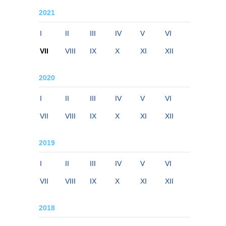
2021
I
II
III
IV
V
VI
VII
VIII
IX
X
XI
XII
2020
I
II
III
IV
V
VI
VII
VIII
IX
X
XI
XII
2019
I
II
III
IV
V
VI
VII
VIII
IX
X
XI
XII
2018