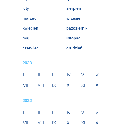
luty
sierpień
marzec
wrzesień
kwiecień
październik
maj
listopad
czerwiec
grudzień
2023
I
II
III
IV
V
VI
VII
VIII
IX
X
XI
XII
2022
I
II
III
IV
V
VI
VII
VIII
IX
X
XI
XII