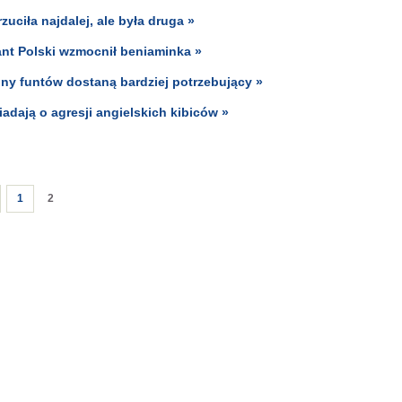
uciła najdalej, ale była druga »
tant Polski wzmocnił beniaminka »
iony funtów dostaną bardziej potrzebujący »
adają o agresji angielskich kibiców »
1
2