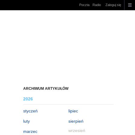
Poczta
Radio
Zaloguj się
ARCHIWUM ARTYKUŁÓW
2026
styczeń
lipiec
luty
sierpień
wrzesień
marzec