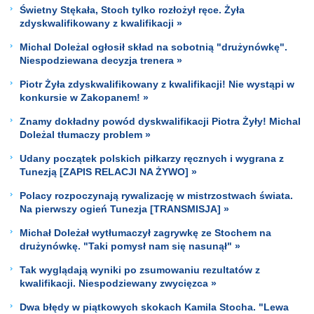
Świetny Stękała, Stoch tylko rozłożył ręce. Żyła
zdyskwalifikowany z kwalifikacji »
Michal Doleżal ogłosił skład na sobotnią "drużynówkę".
Niespodziewana decyzja trenera »
Piotr Żyła zdyskwalifikowany z kwalifikacji! Nie wystąpi w
konkursie w Zakopanem! »
Znamy dokładny powód dyskwalifikacji Piotra Żyły! Michal
Doleżal tłumaczy problem »
Udany początek polskich piłkarzy ręcznych i wygrana z
Tunezją [ZAPIS RELACJI NA ŻYWO] »
Polacy rozpoczynają rywalizację w mistrzostwach świata.
Na pierwszy ogień Tunezja [TRANSMISJA] »
Michał Doleżał wytłumaczył zagrywkę ze Stochem na
drużynówkę. "Taki pomysł nam się nasunął" »
Tak wyglądają wyniki po zsumowaniu rezultatów z
kwalifikacji. Niespodziewany zwycięzca »
Dwa błędy w piątkowych skokach Kamila Stocha. "Lewa