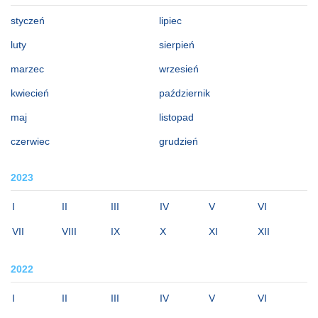
styczeń
lipiec
luty
sierpień
marzec
wrzesień
kwiecień
październik
maj
listopad
czerwiec
grudzień
2023
I
II
III
IV
V
VI
VII
VIII
IX
X
XI
XII
2022
I
II
III
IV
V
VI