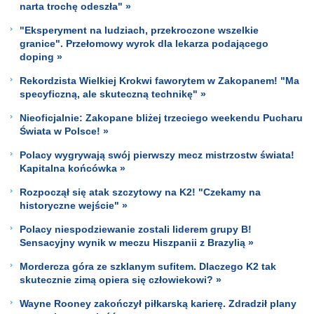
narta trochę odeszła" »
"Eksperyment na ludziach, przekroczone wszelkie
granice". Przełomowy wyrok dla lekarza podającego
doping »
Rekordzista Wielkiej Krokwi faworytem w Zakopanem! "Ma
specyficzną, ale skuteczną technikę" »
Nieoficjalnie: Zakopane bliżej trzeciego weekendu Pucharu
Świata w Polsce! »
Polacy wygrywają swój pierwszy mecz mistrzostw świata!
Kapitalna końcówka »
Rozpoczął się atak szczytowy na K2! "Czekamy na
historyczne wejście" »
Polacy niespodziewanie zostali liderem grupy B!
Sensacyjny wynik w meczu Hiszpanii z Brazylią »
Mordercza góra ze szklanym sufitem. Dlaczego K2 tak
skutecznie zimą opiera się człowiekowi? »
Wayne Rooney zakończył piłkarską karierę. Zdradził plany