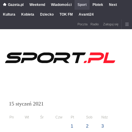
Gazeta.pl
Weekend
Wiadomości
Sport
Plotek
Next
Kultura
Kobieta
Dziecko
TOK FM
Avanti24
Poczta
Radio
Zaloguj się
15 styczeń 2021
Pn
Wt
Śr
Czw
Pt
Sob
Ndz
1
2
3