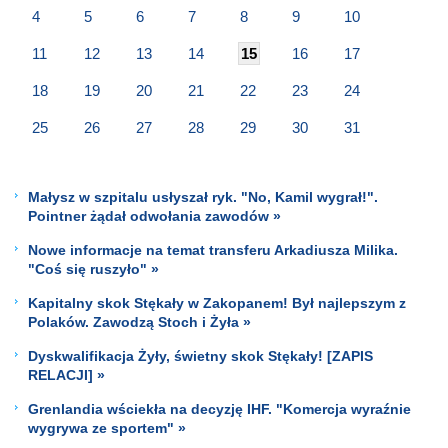
4
5
6
7
8
9
10
11
12
13
14
15
16
17
18
19
20
21
22
23
24
25
26
27
28
29
30
31
Małysz w szpitalu usłyszał ryk. "No, Kamil wygrał!".
Pointner żądał odwołania zawodów »
Nowe informacje na temat transferu Arkadiusza Milika.
"Coś się ruszyło" »
Kapitalny skok Stękały w Zakopanem! Był najlepszym z
Polaków. Zawodzą Stoch i Żyła »
Dyskwalifikacja Żyły, świetny skok Stękały! [ZAPIS
RELACJI] »
Grenlandia wściekła na decyzję IHF. "Komercja wyraźnie
wygrywa ze sportem" »