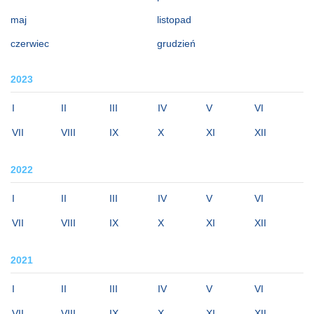
maj
listopad
czerwiec
grudzień
2023
I
II
III
IV
V
VI
VII
VIII
IX
X
XI
XII
2022
I
II
III
IV
V
VI
VII
VIII
IX
X
XI
XII
2021
I
II
III
IV
V
VI
VII
VIII
IX
X
XI
XII