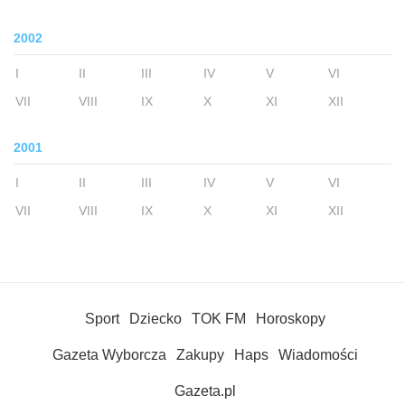
2002
I
II
III
IV
V
VI
VII
VIII
IX
X
XI
XII
2001
I
II
III
IV
V
VI
VII
VIII
IX
X
XI
XII
Sport
Dziecko
TOK FM
Horoskopy
Gazeta Wyborcza
Zakupy
Haps
Wiadomości
Gazeta.pl