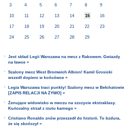
3
4
5
6
7
8
9
10
11
12
13
14
15
16
17
18
19
20
21
22
23
24
25
26
27
28
29
Jest skład Legii Warszawa na mecz z Rakowem. Gwiazdy
na ławce »
Szalony mecz West Bromwich Albion! Kamil Grosicki
wszedł dopiero w końcówce »
Legia Warszawa traci punkty! Szalony mecz w Bełchatowie
[ZAPIS RELACJI NA ŻYWO] »
Żenujące widowisko w meczu na szczycie ekstraklasy.
Kuriozalny strzał z rzutu karnego »
Cristiano Ronaldo znów przeszedł do historii. To bzdura,
że się skończył »