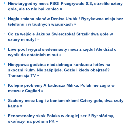
Niewiarygodny mecz PSG! Przegrywało 0:3, strzeliło cztery
gole, ale to nie był koniec »
Nagła zmiana planów Denisa Urubki! Ryzykowna misja bez
telefonu i w trudnych warunkach »
Co za wejście Jakuba Świerczoka! Strzelił dwa gole w
cztery minuty! »
Liverpool wygrał siedemnasty mecz z rzędu! Ale drżał o
wynik do ostatnich minut »
Nietypowa godzina niedzielnego konkursu lotów na
skoczni Kulm. Nie zaśpijcie. Gdzie i kiedy obejrzeć?
Transmisja TV »
Kolejne problemy Arkadiusza Milika. Polak nie zagra w
meczu z Cagliari »
Szalony mecz Legii z beniaminkiem! Cztery gole, dwa rzuty
karne »
Fenomenalny skok Polaka w drugiej serii! Był siódmy,
skończył na podium PK »