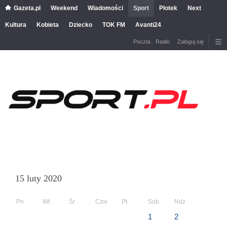
Gazeta.pl
Weekend
Wiadomości
Sport
Plotek
Next
Kultura
Kobieta
Dziecko
TOK FM
Avanti24
Poczta
Radio
Zaloguj się
15 luty 2020
Pn
Wt
Śr
Czw
Pt
Sob
Ndz
1
2