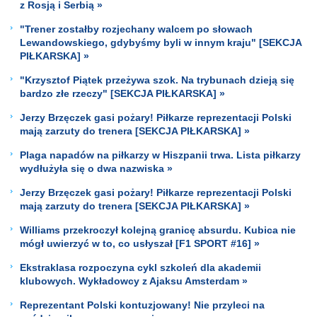
z Rosją i Serbią »
"Trener zostałby rozjechany walcem po słowach
Lewandowskiego, gdybyśmy byli w innym kraju" [SEKCJA
PIŁKARSKA] »
"Krzysztof Piątek przeżywa szok. Na trybunach dzieją się
bardzo złe rzeczy" [SEKCJA PIŁKARSKA] »
Jerzy Brzęczek gasi pożary! Piłkarze reprezentacji Polski
mają zarzuty do trenera [SEKCJA PIŁKARSKA] »
Plaga napadów na piłkarzy w Hiszpanii trwa. Lista piłkarzy
wydłużyła się o dwa nazwiska »
Jerzy Brzęczek gasi pożary! Piłkarze reprezentacji Polski
mają zarzuty do trenera [SEKCJA PIŁKARSKA] »
Williams przekroczył kolejną granicę absurdu. Kubica nie
mógł uwierzyć w to, co usłyszał [F1 SPORT #16] »
Ekstraklasa rozpoczyna cykl szkoleń dla akademii
klubowych. Wykładowcy z Ajaksu Amsterdam »
Reprezentant Polski kontuzjowany! Nie przyleci na