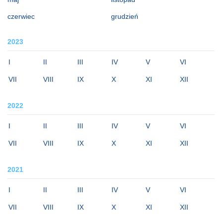
czerwiec
grudzień
2023
I
II
III
IV
V
VI
VII
VIII
IX
X
XI
XII
2022
I
II
III
IV
V
VI
VII
VIII
IX
X
XI
XII
2021
I
II
III
IV
V
VI
VII
VIII
IX
X
XI
XII