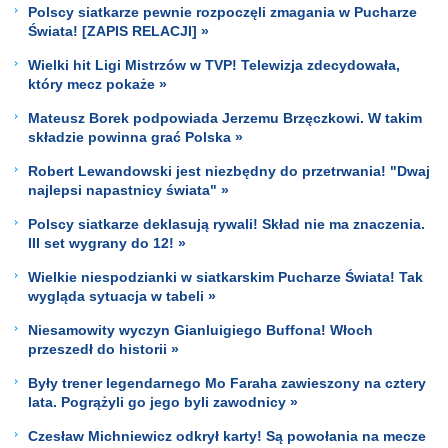
Polscy siatkarze pewnie rozpoczęli zmagania w Pucharze
Świata! [ZAPIS RELACJI] »
Wielki hit Ligi Mistrzów w TVP! Telewizja zdecydowała,
który mecz pokaże »
Mateusz Borek podpowiada Jerzemu Brzęczkowi. W takim
składzie powinna grać Polska »
Robert Lewandowski jest niezbędny do przetrwania! "Dwaj
najlepsi napastnicy świata" »
Polscy siatkarze deklasują rywali! Skład nie ma znaczenia.
III set wygrany do 12! »
Wielkie niespodzianki w siatkarskim Pucharze Świata! Tak
wygląda sytuacja w tabeli »
Niesamowity wyczyn Gianluigiego Buffona! Włoch
przeszedł do historii »
Były trener legendarnego Mo Faraha zawieszony na cztery
lata. Pogrążyli go jego byli zawodnicy »
Czesław Michniewicz odkrył karty! Są powołania na mecze