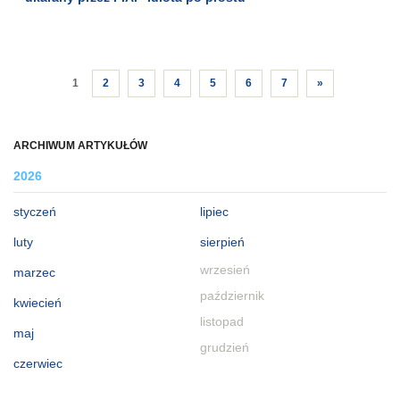
1
2
3
4
5
6
7
»
ARCHIWUM ARTYKUŁÓW
2026
styczeń
lipiec
luty
sierpień
wrzesień
marzec
październik
kwiecień
listopad
maj
grudzień
czerwiec