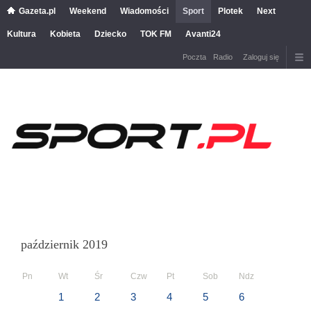
Gazeta.pl
Weekend
Wiadomości
Sport
Plotek
Next
Kultura
Kobieta
Dziecko
TOK FM
Avanti24
Poczta
Radio
Zaloguj się
październik 2019
Pn
Wt
Śr
Czw
Pt
Sob
Ndz
1
2
3
4
5
6