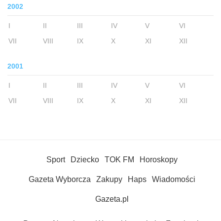
2002
I
II
III
IV
V
VI
VII
VIII
IX
X
XI
XII
2001
I
II
III
IV
V
VI
VII
VIII
IX
X
XI
XII
Sport
Dziecko
TOK FM
Horoskopy
Gazeta Wyborcza
Zakupy
Haps
Wiadomości
Gazeta.pl