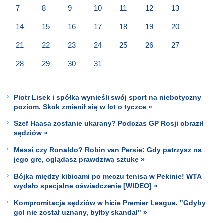
7
8
9
10
11
12
13
14
15
16
17
18
19
20
21
22
23
24
25
26
27
28
29
30
31
Piotr Lisek i spółka wynieśli swój sport na niebotyczny
poziom. Skok zmienił się w lot o tyczce »
Szef Haasa zostanie ukarany? Podczas GP Rosji obraził
sędziów »
Messi czy Ronaldo? Robin van Persie: Gdy patrzysz na
jego grę, oglądasz prawdziwą sztukę »
Bójka między kibicami po meczu tenisa w Pekinie! WTA
wydało specjalne oświadczenie [WIDEO] »
Kompromitacja sędziów w hicie Premier League. "Gdyby
gol nie został uznany, byłby skandal" »