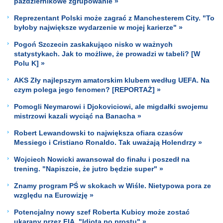
październikowe zgrupowanie »
Reprezentant Polski może zagrać z Manchesterem City. "To
byłoby największe wydarzenie w mojej karierze" »
Pogoń Szczecin zaskakująco nisko w ważnych
statystykach. Jak to możliwe, że prowadzi w tabeli? [W
Polu K] »
AKS Zły najlepszym amatorskim klubem według UEFA. Na
czym polega jego fenomen? [REPORTAŻ] »
Pomogli Neymarowi i Djokoviciowi, ale migdałki swojemu
mistrzowi kazali wyciąć na Banacha »
Robert Lewandowski to największa ofiara czasów
Messiego i Cristiano Ronaldo. Tak uważają Holendrzy »
Wojciech Nowicki awansował do finału i poszedł na
trening. "Napiszcie, że jutro będzie super" »
Znamy program PŚ w skokach w Wiśle. Nietypowa pora ze
względu na Eurowizję »
Potencjalny nowy szef Roberta Kubicy może zostać
ukarany przez FIA. "Idiota po prostu" »