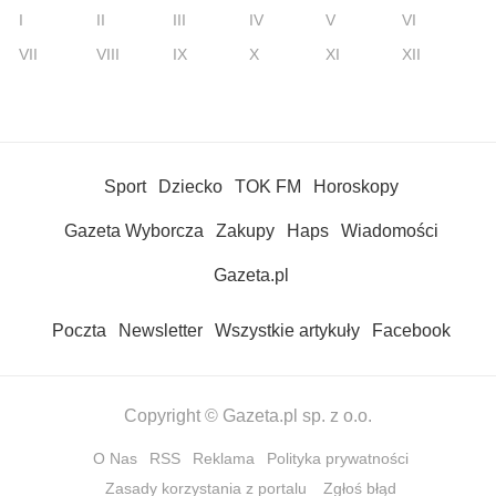
I
II
III
IV
V
VI
VII
VIII
IX
X
XI
XII
Sport
Dziecko
TOK FM
Horoskopy
Gazeta Wyborcza
Zakupy
Haps
Wiadomości
Gazeta.pl
Poczta
Newsletter
Wszystkie artykuły
Facebook
Copyright © Gazeta.pl sp. z o.o.
O Nas
RSS
Reklama
Polityka prywatności
Zasady korzystania z portalu
Zgłoś błąd