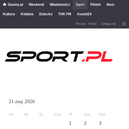
Gazeta.pl
Weekend
Wiadomości
Sport
Plotek
Next
Kultura
Kobieta
Dziecko
TOK FM
Avanti24
Poczta
Radio
Zaloguj się
21 maj 2026
Pn
Wt
Śr
Czw
Pt
Sob
Ndz
1
2
3