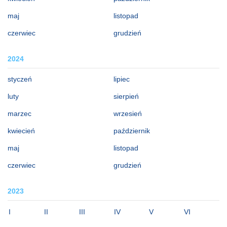
maj
listopad
czerwiec
grudzień
2024
styczeń
lipiec
luty
sierpień
marzec
wrzesień
kwiecień
październik
maj
listopad
czerwiec
grudzień
2023
I
II
III
IV
V
VI