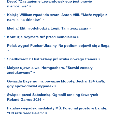
Deco: "Zastąpienie Lewandowskiego jest prawie
niemożliwe" »
Książę William wpadł do szatni Aston Villi. "Może wypije z
nami kilka drinków" »
Media: Elitim odchodzi z Legii. Tam teraz zagra »
Kontuzja Neymara tuż przed mundialem »
Polak wygrał Puchar Ukrainy. Na podium pojawił się z flagą
»
Spadkowicz z Ekstraklasy już szuka nowego trenera »
Małysz ujawnia ws. Horngachera. "Stawki zostały
zredukowane" »
Gwiazda Bayernu ma poważne kłopoty. Jechał 194 km/h,
gdy spowodował wypadek »
Świątek przed Sabalenką. Ogłosili ranking faworytek
Roland Garros 2026 »
Fatalny wypadek medalisty MŚ. Pojechał prosto w bandę.
"Od razu wiedziałem" »