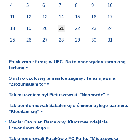
4
5
6
7
8
9
10
11
12
13
14
15
16
17
18
19
20
21
22
23
24
25
26
27
28
29
30
31
Polak zrobił furorę w UFC. Na to chce wydać zarobioną
fortunę »
Słuch o czołowej tenisistce zaginął. Teraz ujawnia.
"Zrozumiałam to" »
Takim uczniem był Pietuszewski. "Naprawdę" »
Tak poinformowali Sabalenkę o śmierci byłego partnera.
"Kłóciłam się" »
Media: Oto plan Barcelony. Kluczowe odejście
Lewandowskiego »
Tak uhonorowali Polaków z FC Porto. "Mistrzowska