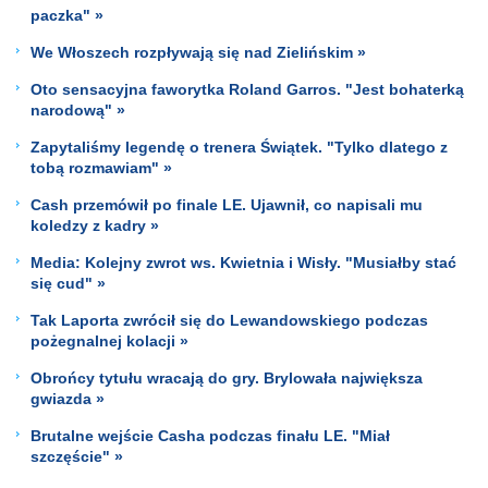
paczka" »
We Włoszech rozpływają się nad Zielińskim »
Oto sensacyjna faworytka Roland Garros. "Jest bohaterką
narodową" »
Zapytaliśmy legendę o trenera Świątek. "Tylko dlatego z
tobą rozmawiam" »
Cash przemówił po finale LE. Ujawnił, co napisali mu
koledzy z kadry »
Media: Kolejny zwrot ws. Kwietnia i Wisły. "Musiałby stać
się cud" »
Tak Laporta zwrócił się do Lewandowskiego podczas
pożegnalnej kolacji »
Obrońcy tytułu wracają do gry. Brylowała największa
gwiazda »
Brutalne wejście Casha podczas finału LE. "Miał
szczęście" »