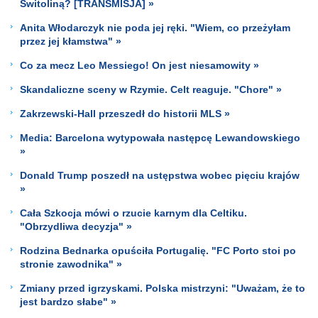
Switoliną? [TRANSMISJA] »
Anita Włodarczyk nie poda jej ręki. "Wiem, co przeżyłam
przez jej kłamstwa" »
Co za mecz Leo Messiego! On jest niesamowity »
Skandaliczne sceny w Rzymie. Celt reaguje. "Chore" »
Zakrzewski-Hall przeszedł do historii MLS »
Media: Barcelona wytypowała następcę Lewandowskiego
»
Donald Trump poszedł na ustępstwa wobec pięciu krajów
»
Cała Szkocja mówi o rzucie karnym dla Celtiku.
"Obrzydliwa decyzja" »
Rodzina Bednarka opuściła Portugalię. "FC Porto stoi po
stronie zawodnika" »
Zmiany przed igrzyskami. Polska mistrzyni: "Uważam, że to
jest bardzo słabe" »