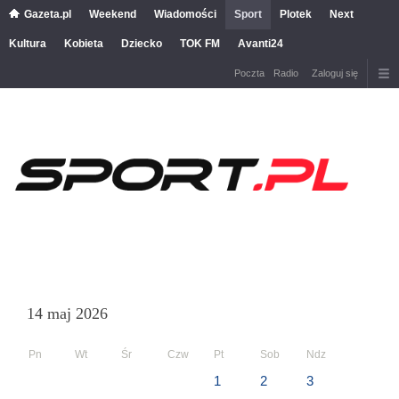
Gazeta.pl
Weekend
Wiadomości
Sport
Plotek
Next
Kultura
Kobieta
Dziecko
TOK FM
Avanti24
Poczta
Radio
Zaloguj się
14 maj 2026
Pn
Wt
Śr
Czw
Pt
Sob
Ndz
1
2
3