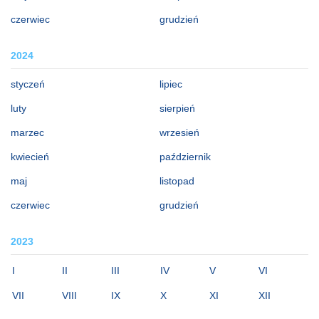
czerwiec
grudzień
2024
styczeń
lipiec
luty
sierpień
marzec
wrzesień
kwiecień
październik
maj
listopad
czerwiec
grudzień
2023
I
II
III
IV
V
VI
VII
VIII
IX
X
XI
XII