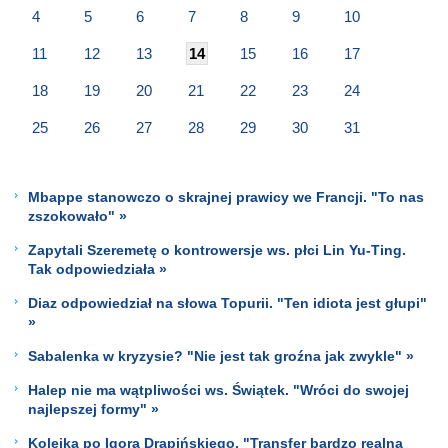
4
5
6
7
8
9
10
11
12
13
14
15
16
17
18
19
20
21
22
23
24
25
26
27
28
29
30
31
Mbappe stanowczo o skrajnej prawicy we Francji. "To nas
zszokowało" »
Zapytali Szeremetę o kontrowersje ws. płci Lin Yu-Ting.
Tak odpowiedziała »
Diaz odpowiedział na słowa Topurii. "Ten idiota jest głupi"
»
Sabalenka w kryzysie? "Nie jest tak groźna jak zwykle" »
Halep nie ma wątpliwości ws. Świątek. "Wróci do swojej
najlepszej formy" »
Kolejka po Igora Drapińskiego. "Transfer bardzo realną