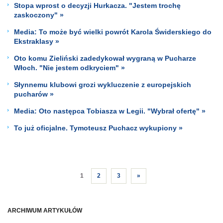
Stopa wprost o decyzji Hurkacza. "Jestem trochę
zaskoczony" »
Media: To może być wielki powrót Karola Świderskiego do
Ekstraklasy »
Oto komu Zieliński zadedykował wygraną w Pucharze
Włoch. "Nie jestem odkryciem" »
Słynnemu klubowi grozi wykluczenie z europejskich
pucharów »
Media: Oto następca Tobiasza w Legii. "Wybrał ofertę" »
To już oficjalne. Tymoteusz Puchacz wykupiony »
1
2
3
»
ARCHIWUM ARTYKUŁÓW