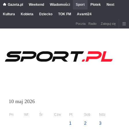
Gazeta.pl
Weekend
Wiadomości
Sport
Plotek
Next
Kultura
Kobieta
Dziecko
TOK FM
Avanti24
Poczta
Radio
Zaloguj się
10 maj 2026
Pn
Wt
Śr
Czw
Pt
Sob
Ndz
1
2
3