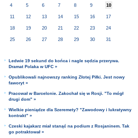
4
5
6
7
8
9
10
11
12
13
14
15
16
17
18
19
20
21
22
23
24
25
26
27
28
29
30
31
Ledwie 19 sekund do końca i nagle sędzia przerywa.
Dramat Polaka w UFC »
Opublikowali najnowszy ranking Złotej Piłki. Jest nowy
faworyt »
Pracował w Barcelonie. Zakochał się w Rosji. "To mógł
drugi dom" »
Wielkie pieniądze dla Szeremety? "Zawodowy i lukratywny
kontrakt" »
Czeski kajakarz miał stanąć na podium z Rosjaninem. Tak
go potraktował »