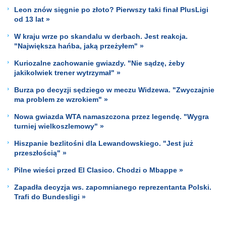
Leon znów sięgnie po złoto? Pierwszy taki finał PlusLigi
od 13 lat »
W kraju wrze po skandalu w derbach. Jest reakcja.
"Największa hańba, jaką przeżyłem" »
Kuriozalne zachowanie gwiazdy. "Nie sądzę, żeby
jakikolwiek trener wytrzymał" »
Burza po decyzji sędziego w meczu Widzewa. "Zwyczajnie
ma problem ze wzrokiem" »
Nowa gwiazda WTA namaszczona przez legendę. "Wygra
turniej wielkoszlemowy" »
Hiszpanie bezlitośni dla Lewandowskiego. "Jest już
przeszłością" »
Pilne wieści przed El Clasico. Chodzi o Mbappe »
Zapadła decyzja ws. zapomnianego reprezentanta Polski.
Trafi do Bundesligi »