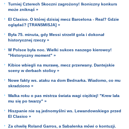
Turniej Czterech Skoczni zagrożony! Ikoniczny konkurs
może zniknąć »
El Clasico. O której dzisiaj mecz Barcelona - Real? Gdzie
oglądać? [TRANSMISJA] »
Była 75. minuta, gdy Messi strzelił gola i dokonał
historycznej rzeczy »
W Polsce była noc. Wielki sukces naszego kierowcy!
"Historyczny moment" »
Kibice wbiegli na murawę, mecz przerwany. Dantejskie
sceny w derbach stolicy »
Nowe fakty ws. ataku na dom Bednarka. Wiadomo, co mu
skradziono »
Walka roku o pas mistrza świata wagi ciężkiej! "Krew lała
mu się po twarzy" »
Hiszpanie nie są jednomyślni ws. Lewandowskiego przed
El Clasico »
Za chwilę Roland Garros, a Sabalenka mówi o kontuzji.