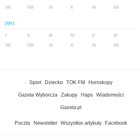
VII
VIII
IX
X
XI
XII
2001
I
II
III
IV
V
VI
VII
VIII
IX
X
XI
XII
Sport
Dziecko
TOK FM
Horoskopy
Gazeta Wyborcza
Zakupy
Haps
Wiadomości
Gazeta.pl
Poczta
Newsletter
Wszystkie artykuły
Facebook