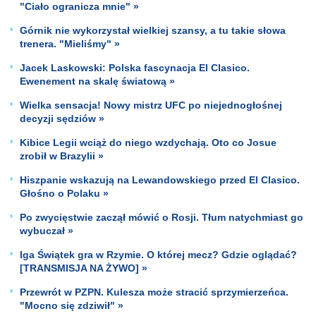
"Ciało ogranicza mnie" »
Górnik nie wykorzystał wielkiej szansy, a tu takie słowa
trenera. "Mieliśmy" »
Jacek Laskowski: Polska fascynacja El Clasico.
Ewenement na skalę światową »
Wielka sensacja! Nowy mistrz UFC po niejednogłośnej
decyzji sędziów »
Kibice Legii wciąż do niego wzdychają. Oto co Josue
zrobił w Brazylii »
Hiszpanie wskazują na Lewandowskiego przed El Clasico.
Głośno o Polaku »
Po zwycięstwie zaczął mówić o Rosji. Tłum natychmiast go
wybuczał »
Iga Świątek gra w Rzymie. O której mecz? Gdzie oglądać?
[TRANSMISJA NA ŻYWO] »
Przewrót w PZPN. Kulesza może stracić sprzymierzeńca.
"Mocno się zdziwił" »