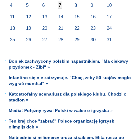
4
5
6
7
8
9
10
11
12
13
14
15
16
17
18
19
20
21
22
23
24
25
26
27
28
29
30
31
Boniek zachwycony polskim napastnikiem. "Ma ciekawy
przydomek - Zibi" »
Infantino się nie zatrzymuje. "Chcę, żeby 50 krajów mogło
wygrać mundial" »
Katostrofalny scenariusz dla polskiego klubu. Chodzi o
stadion »
Media: Potężny rywal Polski w walce o igrzyska »
Ten kraj chce "zabrać" Polsce organizację igrzysk
olimpijskich »
Najbiedniejsi milionerzy grożą strajkiem. Elita rusza po