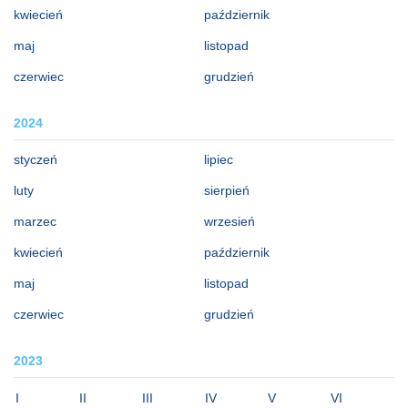
kwiecień
październik
maj
listopad
czerwiec
grudzień
2024
styczeń
lipiec
luty
sierpień
marzec
wrzesień
kwiecień
październik
maj
listopad
czerwiec
grudzień
2023
I
II
III
IV
V
VI