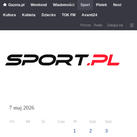
Gazeta.pl
Weekend
Wiadomości
Sport
Plotek
Next
Kultura
Kobieta
Dziecko
TOK FM
Avanti24
Poczta
Radio
Zaloguj się
7 maj 2026
Pn
Wt
Śr
Czw
Pt
Sob
Ndz
1
2
3