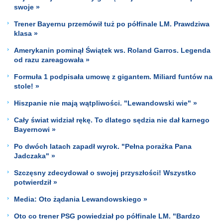
swoje »
Trener Bayernu przemówił tuż po półfinale LM. Prawdziwa
klasa »
Amerykanin pominął Świątek ws. Roland Garros. Legenda
od razu zareagowała »
Formuła 1 podpisała umowę z gigantem. Miliard funtów na
stole! »
Hiszpanie nie mają wątpliwości. "Lewandowski wie" »
Cały świat widział rękę. To dlatego sędzia nie dał karnego
Bayernowi »
Po dwóch latach zapadł wyrok. "Pełna porażka Pana
Jadczaka" »
Szczęsny zdecydował o swojej przyszłości! Wszystko
potwierdził »
Media: Oto żądania Lewandowskiego »
Oto co trener PSG powiedział po półfinale LM. "Bardzo