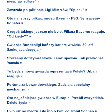
niesprawiedliwe" »
Zawrzało po półfinale Ligi Mistrzów. "Spisek" »
Oto najlepszy piłkarz meczu Bayern - PSG. Sensacyjny
bohater »
Czegoś takiego jeszcze nie było. Piłkarz Bayernu reaguje.
"Od kiedy?" »
Gwiazda Bundesligi kończy karierę w wieku 30 lat!
Szokująca decyzja »
Szczęsny dotrzymał słowa. Teraz ujawnia. Tak przekonał
Yamala »
To będzie nowa gwiazda reprezentacji Polski? Urban
reaguje »
Fortuna za Lewandowskiego. Zadziała specjalny
mechanizm »
Oto najjaśniejsza gwiazda w Europie. Przebił wszystkich.
Dzieło życia »
Było już po meczu. Głośno o tym, co zrobił Sochan »