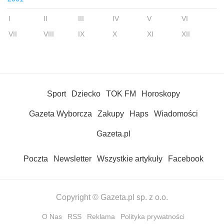
I
II
III
IV
V
VI
VII
VIII
IX
X
XI
XII
Sport
Dziecko
TOK FM
Horoskopy
Gazeta Wyborcza
Zakupy
Haps
Wiadomości
Gazeta.pl
Poczta
Newsletter
Wszystkie artykuły
Facebook
Copyright © Gazeta.pl sp. z o.o.
O Nas
RSS
Reklama
Polityka prywatności