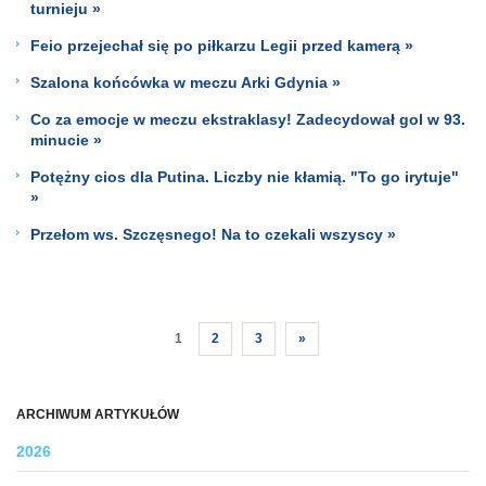
turnieju »
Feio przejechał się po piłkarzu Legii przed kamerą »
Szalona końcówka w meczu Arki Gdynia »
Co za emocje w meczu ekstraklasy! Zadecydował gol w 93.
minucie »
Potężny cios dla Putina. Liczby nie kłamią. "To go irytuje"
»
Przełom ws. Szczęsnego! Na to czekali wszyscy »
1
2
3
»
ARCHIWUM ARTYKUŁÓW
2026