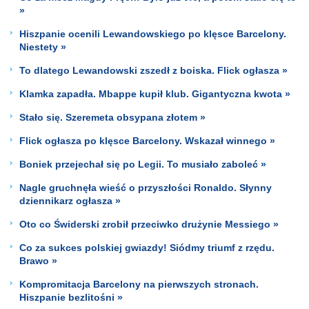
»
Hiszpanie ocenili Lewandowskiego po klęsce Barcelony.
Niestety »
To dlatego Lewandowski zszedł z boiska. Flick ogłasza »
Klamka zapadła. Mbappe kupił klub. Gigantyczna kwota »
Stało się. Szeremeta obsypana złotem »
Flick ogłasza po klęsce Barcelony. Wskazał winnego »
Boniek przejechał się po Legii. To musiało zaboleć »
Nagle gruchnęła wieść o przyszłości Ronaldo. Słynny
dziennikarz ogłasza »
Oto co Świderski zrobił przeciwko drużynie Messiego »
Co za sukces polskiej gwiazdy! Siódmy triumf z rzędu.
Brawo »
Kompromitacja Barcelony na pierwszych stronach.
Hiszpanie bezlitośni »