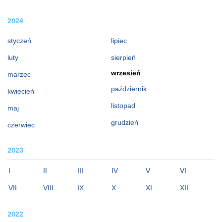
2024
styczeń
lipiec
luty
sierpień
wrzesień
marzec
październik
kwiecień
listopad
maj
grudzień
czerwiec
2023
I
II
III
IV
V
VI
VII
VIII
IX
X
XI
XII
2022