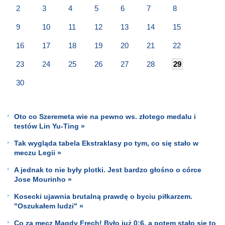
2
3
4
5
6
7
8
9
10
11
12
13
14
15
16
17
18
19
20
21
22
23
24
25
26
27
28
29
30
Oto co Szeremeta wie na pewno ws. złotego medalu i
testów Lin Yu-Ting »
Tak wygląda tabela Ekstraklasy po tym, co się stało w
meczu Legii »
A jednak to nie były plotki. Jest bardzo głośno o córce
Jose Mourinho »
Kosecki ujawnia brutalną prawdę o byciu piłkarzem.
"Oszukałem ludzi" »
Co za mecz Magdy Fręch! Było już 0:6, a potem stało się to