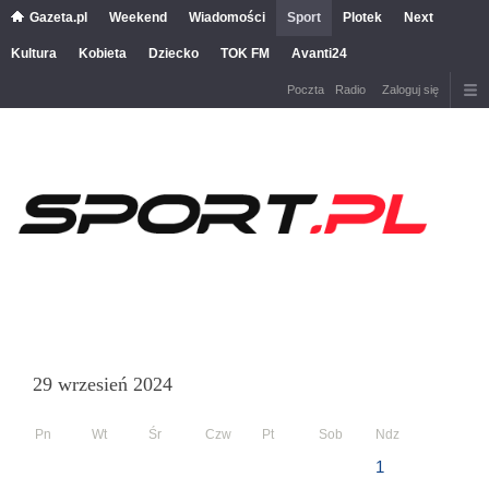
Gazeta.pl
Weekend
Wiadomości
Sport
Plotek
Next
Kultura
Kobieta
Dziecko
TOK FM
Avanti24
Poczta
Radio
Zaloguj się
29 wrzesień 2024
Pn
Wt
Śr
Czw
Pt
Sob
Ndz
1