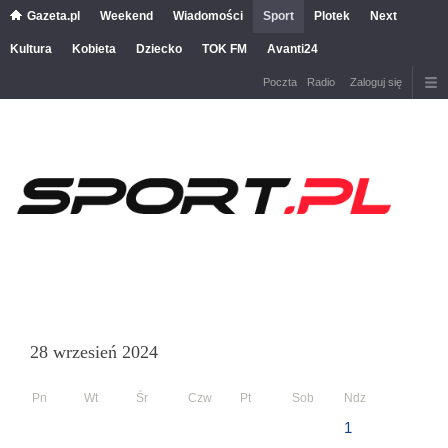
Gazeta.pl
Weekend
Wiadomości
Sport
Plotek
Next
Kultura
Kobieta
Dziecko
TOK FM
Avanti24
Poczta
Radio
Zaloguj się
28 wrzesień 2024
Pn
Wt
Śr
Czw
Pt
Sob
Ndz
1