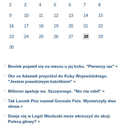
2
3
4
5
6
7
8
9
10
11
12
13
14
15
16
17
18
19
20
21
22
23
24
25
26
27
28
29
30
Boniek pojawił się na meczu u jej boku. "Pierwszy raz" »
Oto co Adamek przyniósł do Kuby Wojewódzkiego.
"Jestem prawdziwym katolikiem" »
Milioner apeluje ws. Szczęsnego. "Nic nie robił" »
Tak Leszek Pisz nazwał Goncalo Feio. Wystarczyły dwa
słowa »
Dzieje się w Legii! Mioduski może wkroczyć do akcji.
Polecą głowy? »