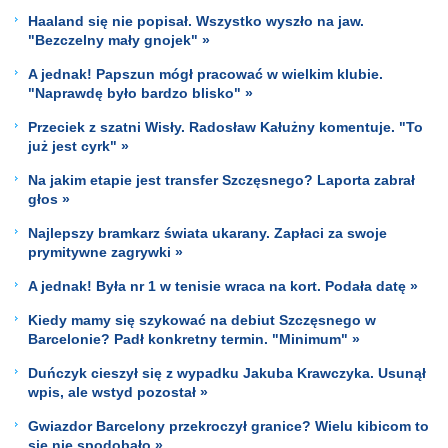
Haaland się nie popisał. Wszystko wyszło na jaw.
"Bezczelny mały gnojek" »
A jednak! Papszun mógł pracować w wielkim klubie.
"Naprawdę było bardzo blisko" »
Przeciek z szatni Wisły. Radosław Kałużny komentuje. "To
już jest cyrk" »
Na jakim etapie jest transfer Szczęsnego? Laporta zabrał
głos »
Najlepszy bramkarz świata ukarany. Zapłaci za swoje
prymitywne zagrywki »
A jednak! Była nr 1 w tenisie wraca na kort. Podała datę »
Kiedy mamy się szykować na debiut Szczęsnego w
Barcelonie? Padł konkretny termin. "Minimum" »
Duńczyk cieszył się z wypadku Jakuba Krawczyka. Usunął
wpis, ale wstyd pozostał »
Gwiazdor Barcelony przekroczył granice? Wielu kibicom to
się nie spodobało »