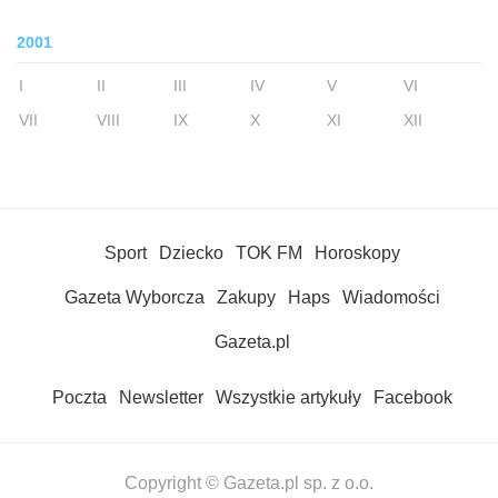
2001
I
II
III
IV
V
VI
VII
VIII
IX
X
XI
XII
Sport
Dziecko
TOK FM
Horoskopy
Gazeta Wyborcza
Zakupy
Haps
Wiadomości
Gazeta.pl
Poczta
Newsletter
Wszystkie artykuły
Facebook
Copyright © Gazeta.pl sp. z o.o.