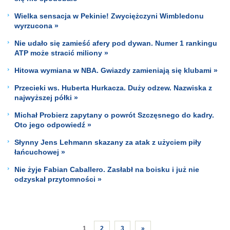
Wielka sensacja w Pekinie! Zwyciężczyni Wimbledonu
wyrzucona »
Nie udało się zamieść afery pod dywan. Numer 1 rankingu
ATP może stracić miliony »
Hitowa wymiana w NBA. Gwiazdy zamieniają się klubami »
Przecieki ws. Huberta Hurkacza. Duży odzew. Nazwiska z
najwyższej półki »
Michał Probierz zapytany o powrót Szczęsnego do kadry.
Oto jego odpowiedź »
Słynny Jens Lehmann skazany za atak z użyciem piły
łańcuchowej »
Nie żyje Fabian Caballero. Zasłabł na boisku i już nie
odzyskał przytomności »
1
2
3
»