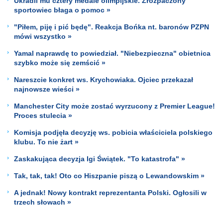
Ukradli mu cztery medale olimpijskie. Zrozpaczony
sportowiec błaga o pomoc »
"Piłem, piję i pić będę". Reakcja Bońka nt. baronów PZPN
mówi wszystko »
Yamal naprawdę to powiedział. "Niebezpieczna" obietnica
szybko może się zemścić »
Nareszcie konkret ws. Krychowiaka. Ojciec przekazał
najnowsze wieści »
Manchester City może zostać wyrzucony z Premier League!
Proces stulecia »
Komisja podjęła decyzję ws. pobicia właściciela polskiego
klubu. To nie żart »
Zaskakująca decyzja Igi Świątek. "To katastrofa" »
Tak, tak, tak! Oto co Hiszpanie piszą o Lewandowskim »
A jednak! Nowy kontrakt reprezentanta Polski. Ogłosili w
trzech słowach »