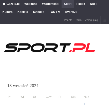
Gazeta.pl
Weekend
Wiadomości
Sport
Plotek
Next
Kultura
Kobieta
Dziecko
TOK FM
Avanti24
Poczta
Radio
Zaloguj się
13 wrzesień 2024
Pn
Wt
Śr
Czw
Pt
Sob
Ndz
1