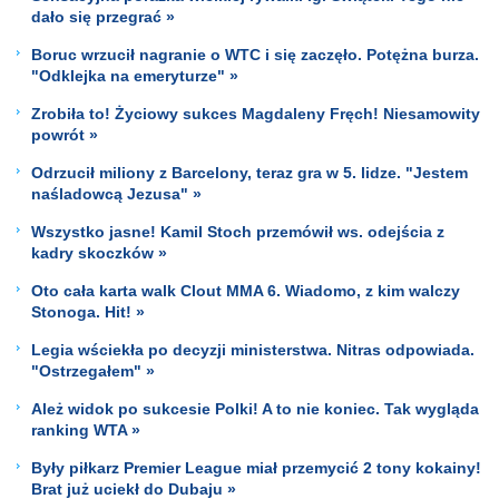
dało się przegrać »
Boruc wrzucił nagranie o WTC i się zaczęło. Potężna burza.
"Odklejka na emeryturze" »
Zrobiła to! Życiowy sukces Magdaleny Fręch! Niesamowity
powrót »
Odrzucił miliony z Barcelony, teraz gra w 5. lidze. "Jestem
naśladowcą Jezusa" »
Wszystko jasne! Kamil Stoch przemówił ws. odejścia z
kadry skoczków »
Oto cała karta walk Clout MMA 6. Wiadomo, z kim walczy
Stonoga. Hit! »
Legia wściekła po decyzji ministerstwa. Nitras odpowiada.
"Ostrzegałem" »
Ależ widok po sukcesie Polki! A to nie koniec. Tak wygląda
ranking WTA »
Były piłkarz Premier League miał przemycić 2 tony kokainy!
Brat już uciekł do Dubaju »