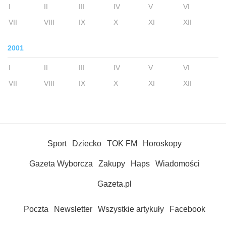
I
II
III
IV
V
VI
VII
VIII
IX
X
XI
XII
2001
I
II
III
IV
V
VI
VII
VIII
IX
X
XI
XII
Sport
Dziecko
TOK FM
Horoskopy
Gazeta Wyborcza
Zakupy
Haps
Wiadomości
Gazeta.pl
Poczta
Newsletter
Wszystkie artykuły
Facebook