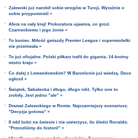
Zalewski już narobił sobie wrogów w Turcji. Wyraźnie o
sobie przypomnieli »
Afera na cały kraj! Prokuratura ujawnia, co grozi
Czarneckiemu i jego żonie »
To koniec. Miłość gwiazdy Premier League i supermodelki
nie przetrwała »
To już oficjalne. Polski piłkarz trafił do giganta. 14-krotny
mistrz kraju »
Co dalej z Lewandowskim? W Barcelonie już wiedzą. Deco
ogłosił »
Świątek, Sabalenka i długo, długo nikt. Tylko one to
zrobiły. Jest jedno "ale" »
Dramat Zalewskiego w Romie. Najczarniejszy scenariusz.
"Decyzja gotowa" »
8 mld ludzi na świecie i nie uwierzysz, ilu śledzi Ronaldo.
"Przeszliśmy do historii" »