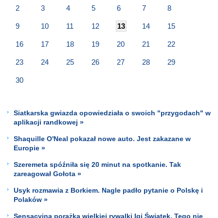
2
3
4
5
6
7
8
9
10
11
12
13
14
15
16
17
18
19
20
21
22
23
24
25
26
27
28
29
30
Siatkarska gwiazda opowiedziała o swoich "przygodach" w
aplikacji randkowej »
Shaquille O'Neal pokazał nowe auto. Jest zakazane w
Europie »
Szeremeta spóźniła się 20 minut na spotkanie. Tak
zareagował Gołota »
Usyk rozmawia z Borkiem. Nagle padło pytanie o Polskę i
Polaków »
Sensacyjna porażka wielkiej rywalki Igi Świątek. Tego nie