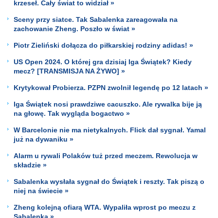
krzeseł. Cały świat to widział »
Sceny przy siatce. Tak Sabalenka zareagowała na
zachowanie Zheng. Poszło w świat »
Piotr Zieliński dołącza do piłkarskiej rodziny adidas! »
US Open 2024. O której gra dzisiaj Iga Świątek? Kiedy
mecz? [TRANSMISJA NA ŻYWO] »
Krytykował Probierza. PZPN zwolnił legendę po 12 latach »
Iga Świątek nosi prawdziwe cacuszko. Ale rywalka bije ją
na głowę. Tak wygląda bogactwo »
W Barcelonie nie ma nietykalnych. Flick dał sygnał. Yamal
już na dywaniku »
Alarm u rywali Polaków tuż przed meczem. Rewolucja w
składzie »
Sabalenka wysłała sygnał do Świątek i reszty. Tak piszą o
niej na świecie »
Zheng kolejną ofiarą WTA. Wypaliła wprost po meczu z
Sabalenką »