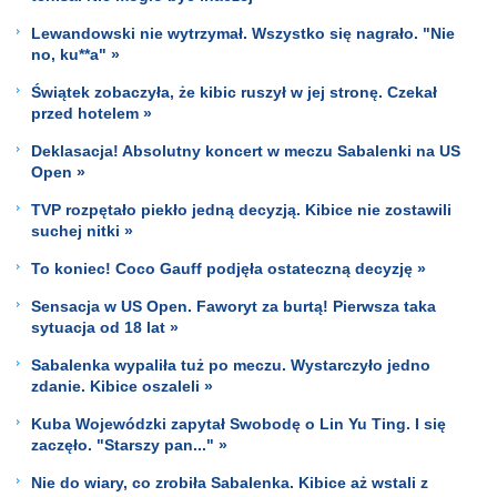
Lewandowski nie wytrzymał. Wszystko się nagrało. "Nie
no, ku**a" »
Świątek zobaczyła, że kibic ruszył w jej stronę. Czekał
przed hotelem »
Deklasacja! Absolutny koncert w meczu Sabalenki na US
Open »
TVP rozpętało piekło jedną decyzją. Kibice nie zostawili
suchej nitki »
To koniec! Coco Gauff podjęła ostateczną decyzję »
Sensacja w US Open. Faworyt za burtą! Pierwsza taka
sytuacja od 18 lat »
Sabalenka wypaliła tuż po meczu. Wystarczyło jedno
zdanie. Kibice oszaleli »
Kuba Wojewódzki zapytał Swobodę o Lin Yu Ting. I się
zaczęło. "Starszy pan..." »
Nie do wiary, co zrobiła Sabalenka. Kibice aż wstali z