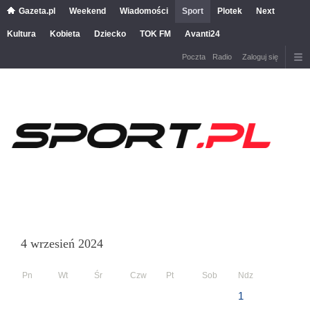
Gazeta.pl
Weekend
Wiadomości
Sport
Plotek
Next
Kultura
Kobieta
Dziecko
TOK FM
Avanti24
Poczta
Radio
Zaloguj się
4 wrzesień 2024
Pn
Wt
Śr
Czw
Pt
Sob
Ndz
1