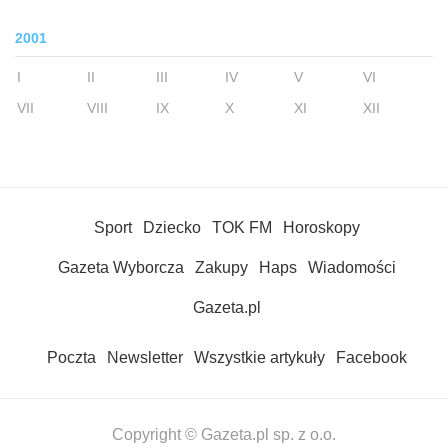
2001
I
II
III
IV
V
VI
VII
VIII
IX
X
XI
XII
Sport
Dziecko
TOK FM
Horoskopy
Gazeta Wyborcza
Zakupy
Haps
Wiadomości
Gazeta.pl
Poczta
Newsletter
Wszystkie artykuły
Facebook
Copyright © Gazeta.pl sp. z o.o.