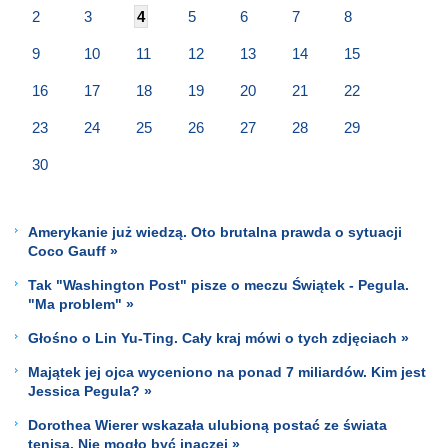
2
3
4
5
6
7
8
9
10
11
12
13
14
15
16
17
18
19
20
21
22
23
24
25
26
27
28
29
30
Amerykanie już wiedzą. Oto brutalna prawda o sytuacji
Coco Gauff »
Tak "Washington Post" pisze o meczu Świątek - Pegula.
"Ma problem" »
Głośno o Lin Yu-Ting. Cały kraj mówi o tych zdjęciach »
Majątek jej ojca wyceniono na ponad 7 miliardów. Kim jest
Jessica Pegula? »
Dorothea Wierer wskazała ulubioną postać ze świata
tenisa. Nie mogło być inaczej »