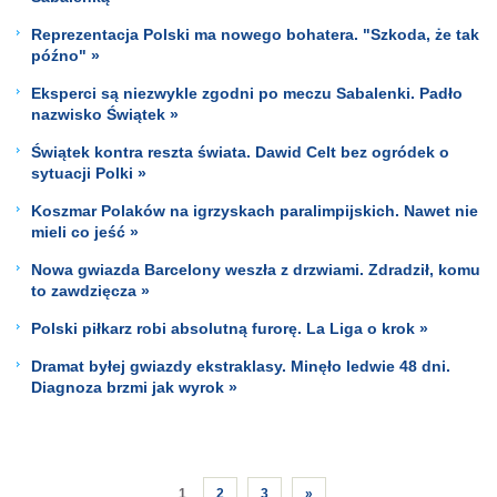
Reprezentacja Polski ma nowego bohatera. "Szkoda, że tak
późno" »
Eksperci są niezwykle zgodni po meczu Sabalenki. Padło
nazwisko Świątek »
Świątek kontra reszta świata. Dawid Celt bez ogródek o
sytuacji Polki »
Koszmar Polaków na igrzyskach paralimpijskich. Nawet nie
mieli co jeść »
Nowa gwiazda Barcelony weszła z drzwiami. Zdradził, komu
to zawdzięcza »
Polski piłkarz robi absolutną furorę. La Liga o krok »
Dramat byłej gwiazdy ekstraklasy. Minęło ledwie 48 dni.
Diagnoza brzmi jak wyrok »
1
2
3
»