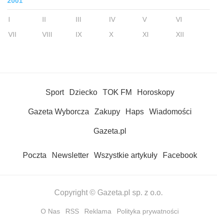
2001
I
II
III
IV
V
VI
VII
VIII
IX
X
XI
XII
Sport
Dziecko
TOK FM
Horoskopy
Gazeta Wyborcza
Zakupy
Haps
Wiadomości
Gazeta.pl
Poczta
Newsletter
Wszystkie artykuły
Facebook
Copyright © Gazeta.pl sp. z o.o.
O Nas
RSS
Reklama
Polityka prywatności