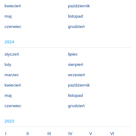
kwiecień
październik
maj
listopad
czerwiec
grudzień
2024
styczeń
lipiec
luty
sierpień
marzec
wrzesień
kwiecień
październik
maj
listopad
czerwiec
grudzień
2023
I
II
III
IV
V
VI