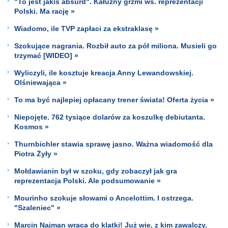
"To jest jakiś absurd". Kałużny grzmi ws. reprezentacji
Polski. Ma rację »
Wiadomo, ile TVP zapłaci za ekstraklasę »
Szokujące nagrania. Rozbił auto za pół miliona. Musieli go
trzymać [WIDEO] »
Wyliczyli, ile kosztuje kreacja Anny Lewandowskiej.
Olśniewająca »
To ma być najlepiej opłacany trener świata! Oferta życia »
Niepojęte. 762 tysiące dolarów za koszulkę debiutanta.
Kosmos »
Thurnbichler stawia sprawę jasno. Ważna wiadomość dla
Piotra Żyły »
Mołdawianin był w szoku, gdy zobaczył jak gra
reprezentacja Polski. Ale podsumowanie »
Mourinho szokuje słowami o Ancelottim. I ostrzega.
"Szaleniec" »
Marcin Najman wraca do klatki! Już wie, z kim zawalczy.