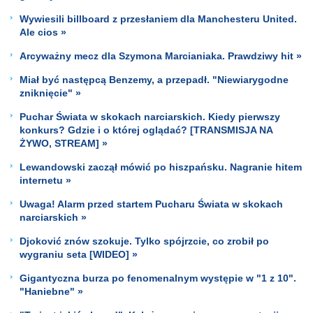
Wywiesili billboard z przesłaniem dla Manchesteru United.
Ale cios »
Arcyważny mecz dla Szymona Marcianiaka. Prawdziwy hit »
Miał być następcą Benzemy, a przepadł. "Niewiarygodne
zniknięcie" »
Puchar Świata w skokach narciarskich. Kiedy pierwszy
konkurs? Gdzie i o której oglądać? [TRANSMISJA NA
ŻYWO, STREAM] »
Lewandowski zaczął mówić po hiszpańsku. Nagranie hitem
internetu »
Uwaga! Alarm przed startem Pucharu Świata w skokach
narciarskich »
Djoković znów szokuje. Tylko spójrzcie, co zrobił po
wygraniu seta [WIDEO] »
Gigantyczna burza po fenomenalnym występie w "1 z 10".
"Haniebne" »