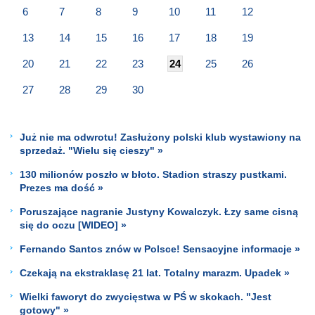
6
7
8
9
10
11
12
13
14
15
16
17
18
19
20
21
22
23
24
25
26
27
28
29
30
Już nie ma odwrotu! Zasłużony polski klub wystawiony na
sprzedaż. "Wielu się cieszy" »
130 milionów poszło w błoto. Stadion straszy pustkami.
Prezes ma dość »
Poruszające nagranie Justyny Kowalczyk. Łzy same cisną
się do oczu [WIDEO] »
Fernando Santos znów w Polsce! Sensacyjne informacje »
Czekają na ekstraklasę 21 lat. Totalny marazm. Upadek »
Wielki faworyt do zwycięstwa w PŚ w skokach. "Jest
gotowy" »