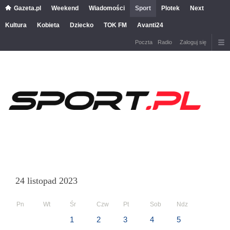
Gazeta.pl
Weekend
Wiadomości
Sport
Plotek
Next
Kultura
Kobieta
Dziecko
TOK FM
Avanti24
Poczta
Radio
Zaloguj się
24 listopad 2023
Pn
Wt
Śr
Czw
Pt
Sob
Ndz
1
2
3
4
5