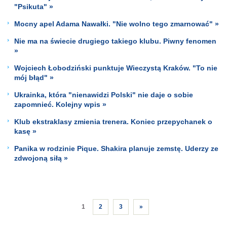
"Psikuta" »
Mocny apel Adama Nawałki. "Nie wolno tego zmarnować" »
Nie ma na świecie drugiego takiego klubu. Piwny fenomen
»
Wojciech Łobodziński punktuje Wieczystą Kraków. "To nie
mój błąd" »
Ukrainka, która "nienawidzi Polski" nie daje o sobie
zapomnieć. Kolejny wpis »
Klub ekstraklasy zmienia trenera. Koniec przepychanek o
kasę »
Panika w rodzinie Pique. Shakira planuje zemstę. Uderzy ze
zdwojoną siłą »
1
2
3
»