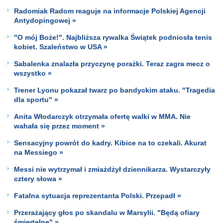
Radomiak Radom reaguje na informacje Polskiej Agencji
Antydopingowej »
"O mój Boże!". Najbliższa rywalka Świątek podniosła tenis
kobiet. Szaleństwo w USA »
Sabalenka znalazła przyczynę porażki. Teraz zagra mecz o
wszystko »
Trener Lyonu pokazał twarz po bandyckim ataku. "Tragedia
dla sportu" »
Anita Włodarczyk otrzymała ofertę walki w MMA. Nie
wahała się przez moment »
Sensacyjny powrót do kadry. Kibice na to czekali. Akurat
na Messiego »
Messi nie wytrzymał i zmiażdżył dziennikarza. Wystarczyły
cztery słowa »
Fatalna sytuacja reprezentanta Polski. Przepadł »
Przerażający głos po skandalu w Marsylii. "Będą ofiary
śmiertelne" »