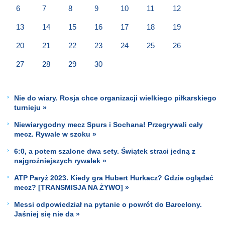
6
7
8
9
10
11
12
13
14
15
16
17
18
19
20
21
22
23
24
25
26
27
28
29
30
Nie do wiary. Rosja chce organizacji wielkiego piłkarskiego
turnieju »
Niewiarygodny mecz Spurs i Sochana! Przegrywali cały
mecz. Rywale w szoku »
6:0, a potem szalone dwa sety. Świątek straci jedną z
najgroźniejszych rywalek »
ATP Paryż 2023. Kiedy gra Hubert Hurkacz? Gdzie oglądać
mecz? [TRANSMISJA NA ŻYWO] »
Messi odpowiedział na pytanie o powrót do Barcelony.
Jaśniej się nie da »