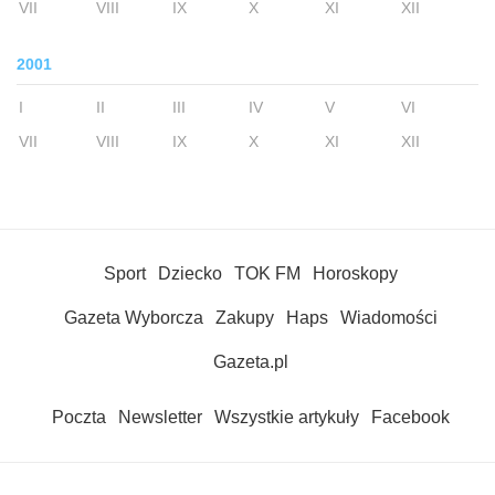
VII
VIII
IX
X
XI
XII
2001
I
II
III
IV
V
VI
VII
VIII
IX
X
XI
XII
Sport
Dziecko
TOK FM
Horoskopy
Gazeta Wyborcza
Zakupy
Haps
Wiadomości
Gazeta.pl
Poczta
Newsletter
Wszystkie artykuły
Facebook