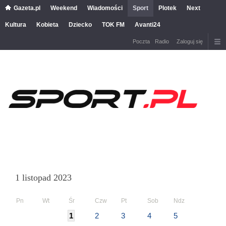
Gazeta.pl
Weekend
Wiadomości
Sport
Plotek
Next
Kultura
Kobieta
Dziecko
TOK FM
Avanti24
Poczta
Radio
Zaloguj się
1 listopad 2023
Pn
Wt
Śr
Czw
Pt
Sob
Ndz
1
2
3
4
5