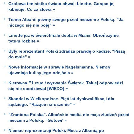
Czołowa tenisistka świata chwali Linette. Gorąco jej
kibicuje. Co za słowa »
Trener Albanii pewny swego przed meczem z Polską. "Ja
niczego się nie boję" »
Linette już w ćwierćfinale debla w Miami. Obrończynie
tytułu rozbite »
Były reprezentant Polski zdradza prawdę o kadrze. "Piszą
do mnie" »
Nowe informacje w sprawie Nagelsmanna. Niemcy
ujawniają kulisy jego odejścia »
Kierowca F1 rzucił wyzwanie Świątek. Takiej odpowiedzi
się nie spodziewał [WIEDO] »
Skandal w Wielkopolsce. Pięć lat dyskwalifikacji dla
sędziego. "Rażące naruszenie" »
"Zraniona Polska". Albańskie media nie mają złudzeń przed
meczem z Polską. "Gotowi' »
Niemoc reprezentacji Polski. Mecz z Albanią po