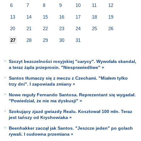
6
7
8
9
10
11
12
13
14
15
16
17
18
19
20
21
22
23
24
25
26
27
28
29
30
31
Szczyt bezczelności rosyjskiej "carycy". Wywołała skandal,
a teraz żąda przeprosin. "Niesprawiedliwe" »
Santos tłumaczy się z meczu z Czechami. "Miałem tylko
trzy dni". I zapowiada zmiany »
Nowe reguły Fernando Santosa. Reprezentant się wygadał.
"Powiedział, że nie ma dyskusji" »
Szokujący zjazd gwiazdy Realu. Kosztował 100 mln. Teraz
jest tańszy od Krychowiaka »
Beenhakker zaczął jak Santos. "Jeszcze jeden" po golach
rywali. I cudowna przemiana »