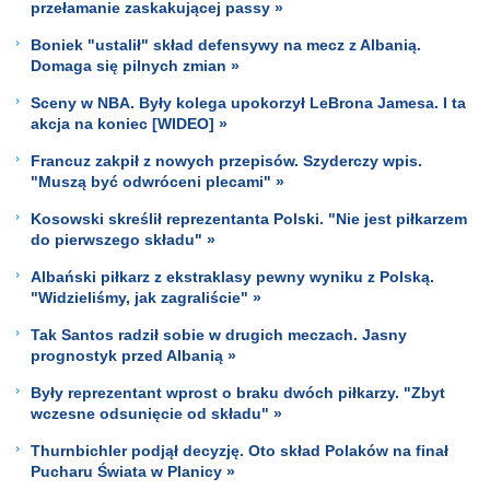
przełamanie zaskakującej passy »
Boniek "ustalił" skład defensywy na mecz z Albanią.
Domaga się pilnych zmian »
Sceny w NBA. Były kolega upokorzył LeBrona Jamesa. I ta
akcja na koniec [WIDEO] »
Francuz zakpił z nowych przepisów. Szyderczy wpis.
"Muszą być odwróceni plecami" »
Kosowski skreślił reprezentanta Polski. "Nie jest piłkarzem
do pierwszego składu" »
Albański piłkarz z ekstraklasy pewny wyniku z Polską.
"Widzieliśmy, jak zagraliście" »
Tak Santos radził sobie w drugich meczach. Jasny
prognostyk przed Albanią »
Były reprezentant wprost o braku dwóch piłkarzy. "Zbyt
wczesne odsunięcie od składu" »
Thurnbichler podjął decyzję. Oto skład Polaków na finał
Pucharu Świata w Planicy »