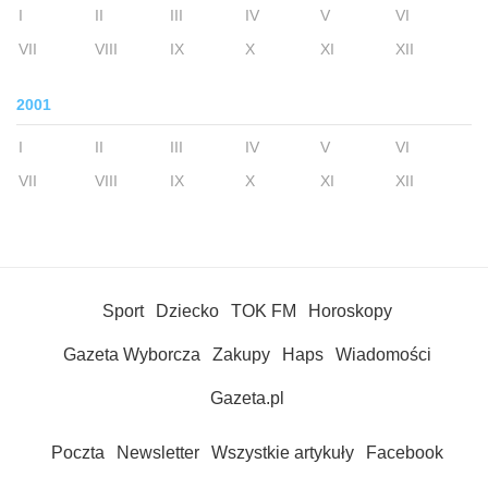
I
II
III
IV
V
VI
VII
VIII
IX
X
XI
XII
2001
I
II
III
IV
V
VI
VII
VIII
IX
X
XI
XII
Sport
Dziecko
TOK FM
Horoskopy
Gazeta Wyborcza
Zakupy
Haps
Wiadomości
Gazeta.pl
Poczta
Newsletter
Wszystkie artykuły
Facebook