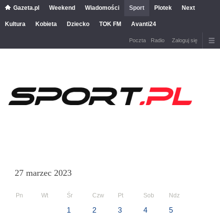
Gazeta.pl
Weekend
Wiadomości
Sport
Plotek
Next
Kultura
Kobieta
Dziecko
TOK FM
Avanti24
Poczta
Radio
Zaloguj się
27 marzec 2023
Pn
Wt
Śr
Czw
Pt
Sob
Ndz
1
2
3
4
5