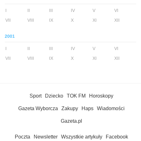
I
II
III
IV
V
VI
VII
VIII
IX
X
XI
XII
2001
I
II
III
IV
V
VI
VII
VIII
IX
X
XI
XII
Sport
Dziecko
TOK FM
Horoskopy
Gazeta Wyborcza
Zakupy
Haps
Wiadomości
Gazeta.pl
Poczta
Newsletter
Wszystkie artykuły
Facebook