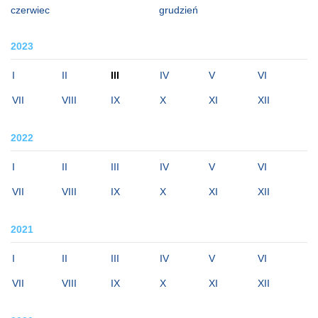
czerwiec
grudzień
2023
I
II
III
IV
V
VI
VII
VIII
IX
X
XI
XII
2022
I
II
III
IV
V
VI
VII
VIII
IX
X
XI
XII
2021
I
II
III
IV
V
VI
VII
VIII
IX
X
XI
XII