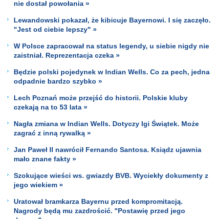
nie dostał powołania »
Lewandowski pokazał, że kibicuje Bayernowi. I się zaczęło.
"Jest od ciebie lepszy" »
W Polsce zapracował na status legendy, u siebie nigdy nie
zaistniał. Reprezentacja czeka »
Będzie polski pojedynek w Indian Wells. Co za pech, jedna
odpadnie bardzo szybko »
Lech Poznań może przejść do historii. Polskie kluby
czekają na to 53 lata »
Nagła zmiana w Indian Wells. Dotyczy Igi Świątek. Może
zagrać z inną rywalką »
Jan Paweł II nawrócił Fernando Santosa. Ksiądz ujawnia
mało znane fakty »
Szokujące wieści ws. gwiazdy BVB. Wyciekły dokumenty z
jego wiekiem »
Uratował bramkarza Bayernu przed kompromitacją.
Nagrody będą mu zazdrościć. "Postawię przed jego