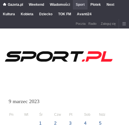
Gazeta.pl
Weekend
Wiadomości
Sport
Plotek
Next
Kultura
Kobieta
Dziecko
TOK FM
Avanti24
Poczta
Radio
Zaloguj się
9 marzec 2023
Pn
Wt
Śr
Czw
Pt
Sob
Ndz
1
2
3
4
5