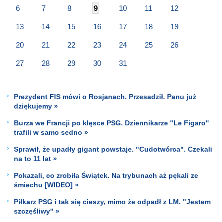
6
7
8
9
10
11
12
13
14
15
16
17
18
19
20
21
22
23
24
25
26
27
28
29
30
31
Prezydent FIS mówi o Rosjanach. Przesadził. Panu już
dziękujemy »
Burza we Francji po klęsce PSG. Dziennikarze "Le Figaro"
trafili w samo sedno »
Sprawił, że upadły gigant powstaje. "Cudotwórca". Czekali
na to 11 lat »
Pokazali, co zrobiła Świątek. Na trybunach aż pękali ze
śmiechu [WIDEO] »
Piłkarz PSG i tak się cieszy, mimo że odpadł z LM. "Jestem
szczęśliwy" »