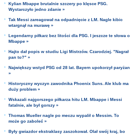
Kylian Mbappe brutalnie szczery po klęsce PSG.
Wystarczyło jedno zdanie »
Tak Messi zareagował na odpadnięcie z LM. Nagle kibic
wtargnął na murawę »
Legendarny piłkarz bez litości dla PSG. I jeszcze te słowa o
Mbappe »
Hajto dał popis w studiu Ligi Mistrzów. Czarodziej. "Nagrał
pan to?" »
Największy wstyd PSG od 28 lat. Bayern upokorzył paryżan
»
Historyczny wyczyn zawodnika Phoenix Suns. Ale klub ma
duży problem »
Wskazali najgorszego piłkarza hitu LM. Mbappe i Messi
fatalnie, ale był gorszy »
Thomas Mueller nagle po meczu wypalił o Messim. To
może go zaboleć »
Były gwiazdor ekstraklasy zaszokował. Olał swój kraj, bo