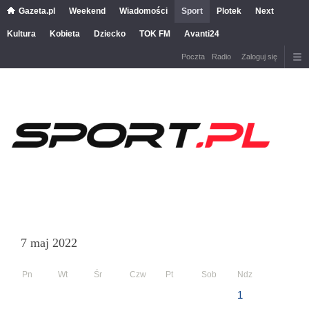
Gazeta.pl
Weekend
Wiadomości
Sport
Plotek
Next
Kultura
Kobieta
Dziecko
TOK FM
Avanti24
Poczta
Radio
Zaloguj się
7 maj 2022
Pn
Wt
Śr
Czw
Pt
Sob
Ndz
1