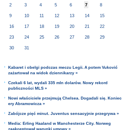
2
3
4
5
6
7
8
9
10
11
12
13
14
15
16
17
18
19
20
21
22
23
24
25
26
27
28
29
30
31
Kabaret i obelgi podczas meczu Legii. A potem Vuković
zażartował na widok dziennikarzy »
Czekali 6 lat, wydali 335 mln dolarów. Nowy rekord
publiczności MLS »
Nowi właściciele przejmują Chelsea. Dogadali się. Koniec
ery Abramowicza »
Zabójcze pięć minut. Juventus sensacyjnie przegrywa »
Media: Erling Haaland w Manchesterze City. Norweg
zaakceptował warunki umowy »