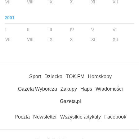
VII
VIII
IX
X
XI
XII
2001
I
II
III
IV
V
VI
VII
VIII
IX
X
XI
XII
Sport
Dziecko
TOK FM
Horoskopy
Gazeta Wyborcza
Zakupy
Haps
Wiadomości
Gazeta.pl
Poczta
Newsletter
Wszystkie artykuły
Facebook