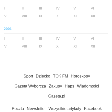
I
II
III
IV
V
VI
VII
VIII
IX
X
XI
XII
2001
I
II
III
IV
V
VI
VII
VIII
IX
X
XI
XII
Sport
Dziecko
TOK FM
Horoskopy
Gazeta Wyborcza
Zakupy
Haps
Wiadomości
Gazeta.pl
Poczta
Newsletter
Wszystkie artykuły
Facebook