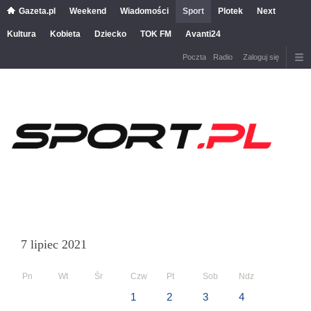
Gazeta.pl
Weekend
Wiadomości
Sport
Plotek
Next
Kultura
Kobieta
Dziecko
TOK FM
Avanti24
Poczta
Radio
Zaloguj się
7 lipiec 2021
Pn
Wt
Śr
Czw
Pt
Sob
Ndz
1
2
3
4