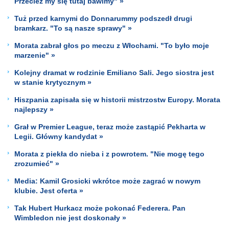
Przecież my się tutaj bawimy" »
Tuż przed karnymi do Donnarummy podszedł drugi
bramkarz. "To są nasze sprawy" »
Morata zabrał głos po meczu z Włochami. "To było moje
marzenie" »
Kolejny dramat w rodzinie Emiliano Sali. Jego siostra jest
w stanie krytycznym »
Hiszpania zapisała się w historii mistrzostw Europy. Morata
najlepszy »
Grał w Premier League, teraz może zastąpić Pekharta w
Legii. Główny kandydat »
Morata z piekła do nieba i z powrotem. "Nie mogę tego
zrozumieć" »
Media: Kamil Grosicki wkrótce może zagrać w nowym
klubie. Jest oferta »
Tak Hubert Hurkacz może pokonać Federera. Pan
Wimbledon nie jest doskonały »