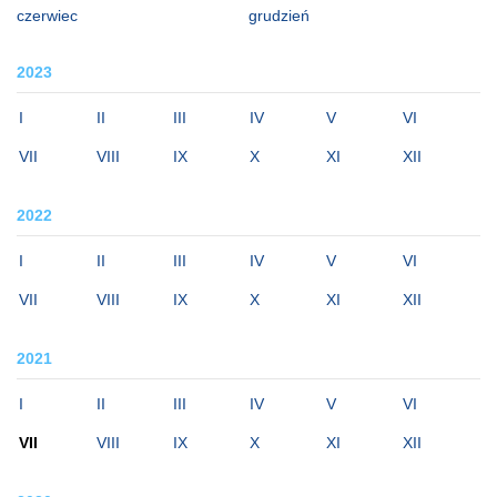
czerwiec
grudzień
2023
I
II
III
IV
V
VI
VII
VIII
IX
X
XI
XII
2022
I
II
III
IV
V
VI
VII
VIII
IX
X
XI
XII
2021
I
II
III
IV
V
VI
VII
VIII
IX
X
XI
XII