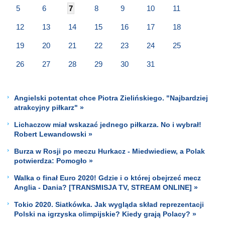
5
6
7
8
9
10
11
12
13
14
15
16
17
18
19
20
21
22
23
24
25
26
27
28
29
30
31
Angielski potentat chce Piotra Zielińskiego. "Najbardziej
atrakcyjny piłkarz" »
Lichaczow miał wskazać jednego piłkarza. No i wybrał!
Robert Lewandowski »
Burza w Rosji po meczu Hurkacz - Miedwiediew, a Polak
potwierdza: Pomogło »
Walka o finał Euro 2020! Gdzie i o której obejrzeć mecz
Anglia - Dania? [TRANSMISJA TV, STREAM ONLINE] »
Tokio 2020. Siatkówka. Jak wygląda skład reprezentacji
Polski na igrzyska olimpijskie? Kiedy grają Polacy? »