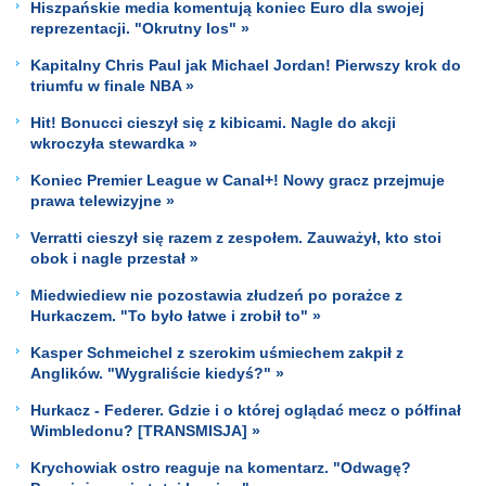
Hiszpańskie media komentują koniec Euro dla swojej
reprezentacji. "Okrutny los" »
Kapitalny Chris Paul jak Michael Jordan! Pierwszy krok do
triumfu w finale NBA »
Hit! Bonucci cieszył się z kibicami. Nagle do akcji
wkroczyła stewardka »
Koniec Premier League w Canal+! Nowy gracz przejmuje
prawa telewizyjne »
Verratti cieszył się razem z zespołem. Zauważył, kto stoi
obok i nagle przestał »
Miedwiediew nie pozostawia złudzeń po porażce z
Hurkaczem. "To było łatwe i zrobił to" »
Kasper Schmeichel z szerokim uśmiechem zakpił z
Anglików. "Wygraliście kiedyś?" »
Hurkacz - Federer. Gdzie i o której oglądać mecz o półfinał
Wimbledonu? [TRANSMISJA] »
Krychowiak ostro reaguje na komentarz. "Odwagę?