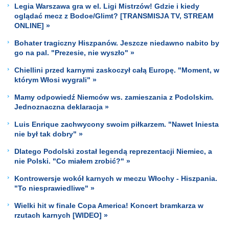
Legia Warszawa gra w el. Ligi Mistrzów! Gdzie i kiedy
oglądać mecz z Bodoe/Glimt? [TRANSMISJA TV, STREAM
ONLINE] »
Bohater tragiczny Hiszpanów. Jeszcze niedawno nabito by
go na pal. "Prezesie, nie wyszło" »
Chiellini przed karnymi zaskoczył całą Europę. "Moment, w
którym Włosi wygrali" »
Mamy odpowiedź Niemców ws. zamieszania z Podolskim.
Jednoznaczna deklaracja »
Luis Enrique zachwycony swoim piłkarzem. "Nawet Iniesta
nie był tak dobry" »
Dlatego Podolski został legendą reprezentacji Niemiec, a
nie Polski. "Co miałem zrobić?" »
Kontrowersje wokół karnych w meczu Włochy - Hiszpania.
"To niesprawiedliwe" »
Wielki hit w finale Copa America! Koncert bramkarza w
rzutach karnych [WIDEO] »