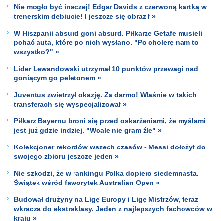
Nie mogło być inaczej! Edgar Davids z czerwoną kartką w
trenerskim debiucie! I jeszcze się obraził »
W Hiszpanii absurd goni absurd. Piłkarze Getafe musieli
pchać auta, które po nich wysłano. "Po cholerę nam to
wszystko?" »
Lider Lewandowski utrzymał 10 punktów przewagi nad
goniącym go peletonem »
Juventus zwietrzył okazję. Za darmo! Właśnie w takich
transferach się wyspecjalizował »
Piłkarz Bayernu broni się przed oskarżeniami, że myślami
jest już gdzie indziej. "Wcale nie gram źle" »
Kolekcjoner rekordów wszech czasów - Messi dołożył do
swojego zbioru jeszcze jeden »
Nie szkodzi, że w rankingu Polka dopiero siedemnasta.
Świątek wśród faworytek Australian Open »
Budował drużyny na Ligę Europy i Ligę Mistrzów, teraz
wkracza do ekstraklasy. Jeden z najlepszych fachowców w
kraju »