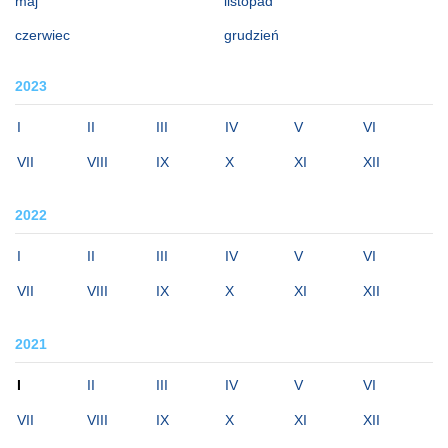
maj
listopad
czerwiec
grudzień
2023
I
II
III
IV
V
VI
VII
VIII
IX
X
XI
XII
2022
I
II
III
IV
V
VI
VII
VIII
IX
X
XI
XII
2021
I
II
III
IV
V
VI
VII
VIII
IX
X
XI
XII