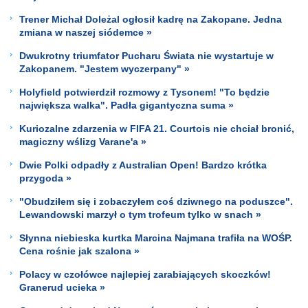
Trener Michał Doleżal ogłosił kadrę na Zakopane. Jedna
zmiana w naszej siódemce »
Dwukrotny triumfator Pucharu Świata nie wystartuje w
Zakopanem. "Jestem wyczerpany" »
Holyfield potwierdził rozmowy z Tysonem! "To będzie
największa walka". Padła gigantyczna suma »
Kuriozalne zdarzenia w FIFA 21. Courtois nie chciał bronić,
magiczny wślizg Varane'a »
Dwie Polki odpadły z Australian Open! Bardzo krótka
przygoda »
"Obudziłem się i zobaczyłem coś dziwnego na poduszce".
Lewandowski marzył o tym trofeum tylko w snach »
Słynna niebieska kurtka Marcina Najmana trafiła na WOŚP.
Cena rośnie jak szalona »
Polacy w czołówce najlepiej zarabiających skoczków!
Granerud ucieka »