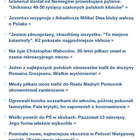
Granerud dostał od Norwegów prowokujące pytanie.
"Unikniesz 40-50 tysięcy szalonych polskich kibiców" »
Juventus rezygnuje z Arkadiusza Milika! Dwa kluby walczą
o Polaka »
"Jestem zdruzgotany, straciliśmy wszystko. "To miejsce
katastrofy". K2 pokazało najgroźniejsze oblicze »
Nie żyje Christopher Maboulou. 30-letni piłkarz zmarł w
czasie rekreacyjnego meczu »
Jeden z najlepszych polskich simracerów trafił do drużyny
Romaina Grosjeana. Wielkie wyróżnienie! »
Młody piłkarz może trafić do Realu Madryt! Pomocnik
skomentował zamieszanie »
Ogrzewali boisko suszarkami do włosów, później pokonali
faworytów. Fala krytyki, bo zapomnieli o koronawirusie »
Wielki powrót do PŚ w skokach. Pauzował 13 miesięcy.
Jego forma właśnie wybuchła »
Powstała nowa, najmniejsza skocznia w Polsce! Nietypowy
projekt. "Każdy może skoczyć" »