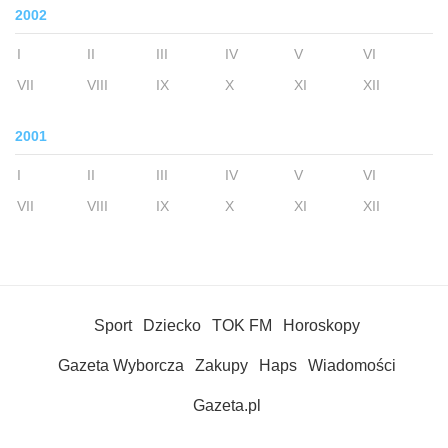
2002
I
II
III
IV
V
VI
VII
VIII
IX
X
XI
XII
2001
I
II
III
IV
V
VI
VII
VIII
IX
X
XI
XII
Sport
Dziecko
TOK FM
Horoskopy
Gazeta Wyborcza
Zakupy
Haps
Wiadomości
Gazeta.pl