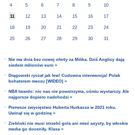
4
5
6
7
8
9
10
11
12
13
14
15
16
17
18
19
20
21
22
23
24
25
26
27
28
29
30
31
Nie ma dnia bez nowej oferty za Milika. Dziś Anglicy dają
siedem milionów euro »
Drągowski ryczał jak lew! Cudowna interwencja! Polak
bohaterem meczu [WIDEO] »
NBA twardo: nic nas nie powstrzyma, ośmiu wystarczy. Ale
najgorsze dopiero nadchodzi »
Pierwsze zwycięstwo Huberta Hurkacza w 2021 roku.
Uwinął się w godzinę »
Zieliński nie musi strzelić gola ani mieć asysty, by włoskie
media go doceniły. Klasa »