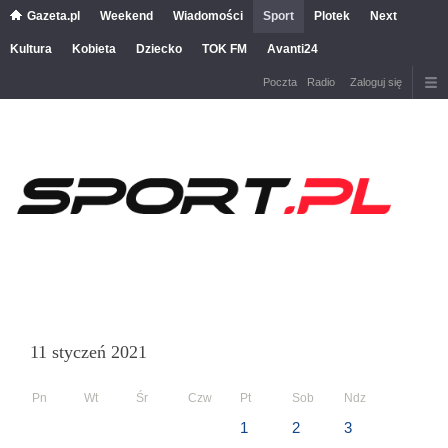
Gazeta.pl
Weekend
Wiadomości
Sport
Plotek
Next
Kultura
Kobieta
Dziecko
TOK FM
Avanti24
Poczta
Radio
Zaloguj się
11 styczeń 2021
Pn
Wt
Śr
Czw
Pt
Sob
Ndz
1
2
3