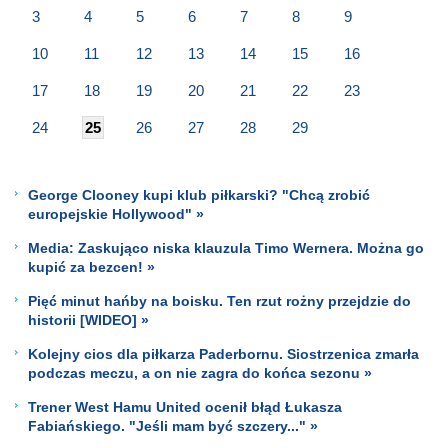
3
4
5
6
7
8
9
10
11
12
13
14
15
16
17
18
19
20
21
22
23
24
25
26
27
28
29
George Clooney kupi klub piłkarski? "Chcą zrobić
europejskie Hollywood" »
Media: Zaskująco niska klauzula Timo Wernera. Można go
kupić za bezcen! »
Pięć minut hańby na boisku. Ten rzut rożny przejdzie do
historii [WIDEO] »
Kolejny cios dla piłkarza Paderbornu. Siostrzenica zmarła
podczas meczu, a on nie zagra do końca sezonu »
Trener West Hamu United ocenił błąd Łukasza
Fabiańskiego. "Jeśli mam być szczery..." »