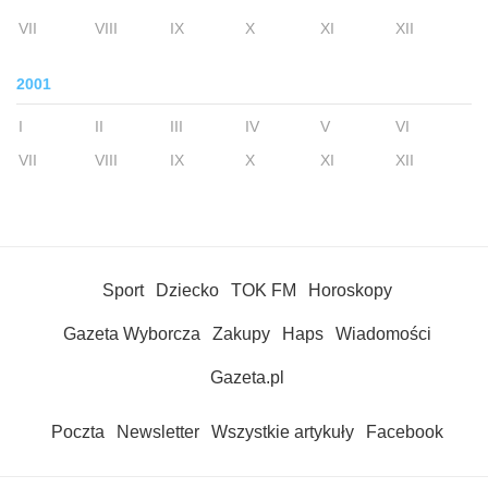
VII
VIII
IX
X
XI
XII
2001
I
II
III
IV
V
VI
VII
VIII
IX
X
XI
XII
Sport
Dziecko
TOK FM
Horoskopy
Gazeta Wyborcza
Zakupy
Haps
Wiadomości
Gazeta.pl
Poczta
Newsletter
Wszystkie artykuły
Facebook