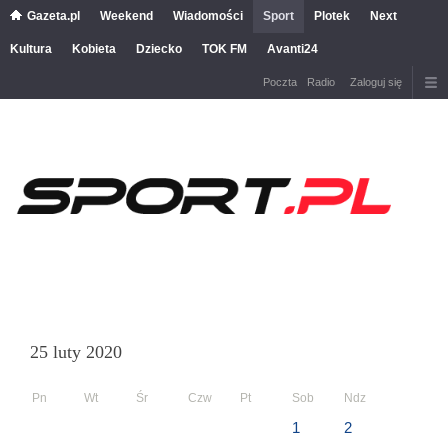
Gazeta.pl
Weekend
Wiadomości
Sport
Plotek
Next
Kultura
Kobieta
Dziecko
TOK FM
Avanti24
Poczta
Radio
Zaloguj się
25 luty 2020
Pn
Wt
Śr
Czw
Pt
Sob
Ndz
1
2