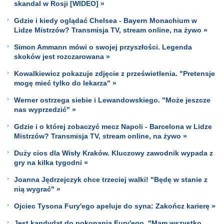
skandal w Rosji [WIDEO] »
Gdzie i kiedy oglądać Chelsea - Bayern Monachium w
Lidze Mistrzów? Transmisja TV, stream online, na żywo »
Simon Ammann mówi o swojej przyszłości. Legenda
skoków jest rozczarowana »
Kowalkiewicz pokazuje zdjęcie z prześwietlenia. "Pretensje
mogę mieć tylko do lekarza" »
Werner ostrzega siebie i Lewandowskiego. "Może jeszcze
nas wyprzedzić" »
Gdzie i o której zobaczyć mecz Napoli - Barcelona w Lidze
Mistrzów? Transmisja TV, stream online, na żywo »
Duży cios dla Wisły Kraków. Kluczowy zawodnik wypada z
gry na kilka tygodni »
Joanna Jędrzejczyk chce trzeciej walki! "Będę w stanie z
nią wygrać" »
Ojciec Tysona Fury'ego apeluje do syna: Zakończ karierę »
Jest kandydat do pokonania Fury'ego. "Mam wszystko,