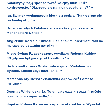
Katarczycy mają sponsorować kolejny klub. Duże
kontrowersje. "Dlaczego się na nich decydujemy?" »
Iga Świątek wytłumaczyła kłótnię z sędzią. "Nakręciłam się
po tamtej akcji" »
Dwóch młodych Polaków jedzie na testy do akademii
Manchesteru United »
Angielskie media o Łukaszu Fabiańskim: Koszmar! Padł na
murawę po ostatnim gwizdku »
Mistrz świata F1 zaskoczony wynikami Roberta Kubicy.
"Nigdy nie był gorszy od Hamiltona" »
Sędzia walki Fury - Wilder zabrał głos. "Zadałem mu
pytanie. Zbierał zbyt duże lanie" »
Maradona czy Messi? Znakomita odpowiedź Lorenzo
Insigne »
Deontay Wilder oskarża: To on cały czas krzyczał "rzućcie
ręcznik, przerwijcie walkę" »
Kapitan Rubina Kazań ma zagrać w ekstraklasie. Wywołał