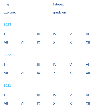
maj
listopad
czerwiec
grudzień
2023
I
II
III
IV
V
VI
VII
VIII
IX
X
XI
XII
2022
I
II
III
IV
V
VI
VII
VIII
IX
X
XI
XII
2021
I
II
III
IV
V
VI
VII
VIII
IX
X
XI
XII