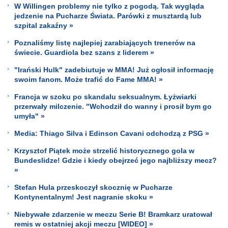
W Willingen problemy nie tylko z pogodą. Tak wygląda
jedzenie na Pucharze Świata. Parówki z musztardą lub
szpital zakaźny »
Poznaliśmy listę najlepiej zarabiających trenerów na
świecie. Guardiola bez szans z liderem »
"Irański Hulk" zadebiutuje w MMA! Już ogłosił informację
swoim fanom. Może trafić do Fame MMA! »
Francja w szoku po skandalu seksualnym. Łyżwiarki
przerwały milczenie. "Wchodził do wanny i prosił bym go
umyła" »
Media: Thiago Silva i Edinson Cavani odchodzą z PSG »
Krzysztof Piątek może strzelić historycznego gola w
Bundeslidze! Gdzie i kiedy obejrzeć jego najbliższy mecz?
»
Stefan Hula przeskoczył skocznię w Pucharze
Kontynentalnym! Jest nagranie skoku »
Niebywałe zdarzenie w meczu Serie B! Bramkarz uratował
remis w ostatniej akcji meczu [WIDEO] »