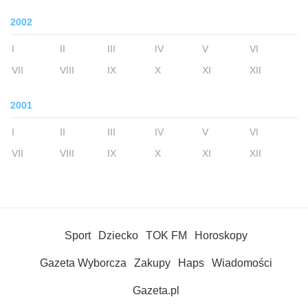
2002
I
II
III
IV
V
VI
VII
VIII
IX
X
XI
XII
2001
I
II
III
IV
V
VI
VII
VIII
IX
X
XI
XII
Sport
Dziecko
TOK FM
Horoskopy
Gazeta Wyborcza
Zakupy
Haps
Wiadomości
Gazeta.pl