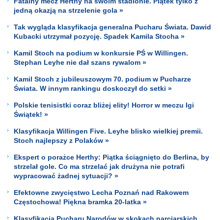
Fatalny mecz Herthy na swoim stadionie. Piątek tylko z
jedną okazją na strzelenie gola »
Tak wygląda klasyfikacja generalna Pucharu Świata. Dawid
Kubacki utrzymał pozycję. Spadek Kamila Stocha »
Kamil Stoch na podium w konkursie PŚ w Willingen.
Stephan Leyhe nie dał szans rywalom »
Kamil Stoch z jubileuszowym 70. podium w Pucharze
Świata. W innym rankingu doskoczył do setki »
Polskie tenisistki coraz bliżej elity! Horror w meczu Igi
Świątek! »
Klasyfikacja Willingen Five. Leyhe blisko wielkiej premii.
Stoch najlepszy z Polaków »
Ekspert o porażce Herthy: Piątka ściągnięto do Berlina, by
strzelał gole. Co ma strzelać jak drużyna nie potrafi
wypracować żadnej sytuacji? »
Efektowne zwycięstwo Lecha Poznań nad Rakowem
Częstochowa! Piękna bramka 20-latka »
Klasyfikacja Pucharu Narodów w skokach narciarskich.