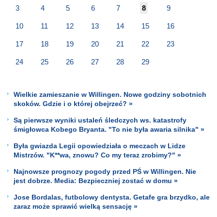
3
4
5
6
7
8
9
10
11
12
13
14
15
16
17
18
19
20
21
22
23
24
25
26
27
28
29
Wielkie zamieszanie w Willingen. Nowe godziny sobotnich
skoków. Gdzie i o której obejrzeć? »
Są pierwsze wyniki ustaleń śledczych ws. katastrofy
śmigłowca Kobego Bryanta. "To nie była awaria silnika" »
Była gwiazda Legii opowiedziała o meczach w Lidze
Mistrzów. "K**wa, znowu? Co my teraz zrobimy?" »
Najnowsze prognozy pogody przed PŚ w Willingen. Nie
jest dobrze. Media: Bezpieczniej zostać w domu »
Jose Bordalas, futbolowy dentysta. Getafe gra brzydko, ale
zaraz może sprawić wielką sensację »