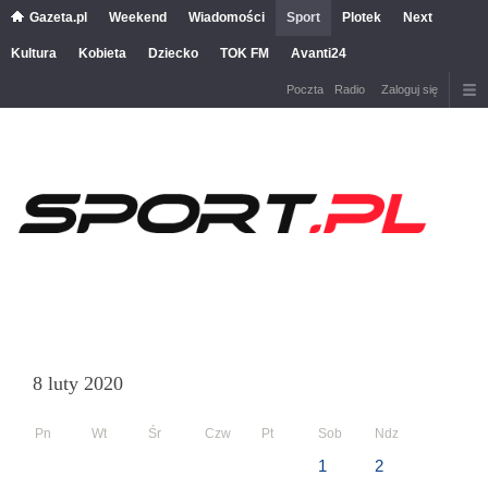
Gazeta.pl
Weekend
Wiadomości
Sport
Plotek
Next
Kultura
Kobieta
Dziecko
TOK FM
Avanti24
Poczta
Radio
Zaloguj się
8 luty 2020
Pn
Wt
Śr
Czw
Pt
Sob
Ndz
1
2