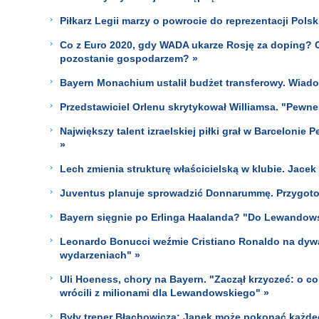
Piłkarz Legii marzy o powrocie do reprezentacji Pols
Co z Euro 2020, gdy WADA ukarze Rosję za doping? C
pozostanie gospodarzem? »
Bayern Monachium ustalił budżet transferowy. Wiado
Przedstawiciel Orlenu skrytykował Williamsa. "Pewne
Największy talent izraelskiej piłki grał w Barceloni
»
Lech zmienia strukturę właścicielską w klubie. Jace
Juventus planuje sprowadzić Donnarummę. Przygotowa
Bayern sięgnie po Erlinga Haalanda? "Do Lewandows
Leonardo Bonucci weźmie Cristiano Ronaldo na dyw
wydarzeniach" »
Uli Hoeness, chory na Bayern. "Zaczął krzyczeć: o co
wrócili z milionami dla Lewandowskiego" »
Były trener Błachowicza: Janek może pokonać każdego