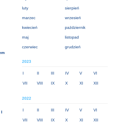
luty
sierpień
marzec
wrzesień
kwiecień
październik
maj
listopad
czerwiec
grudzień
wem
2023
I
II
III
IV
V
VI
VII
VIII
IX
X
XI
XII
2022
I
II
III
IV
V
VI
 I
VII
VIII
IX
X
XI
XII