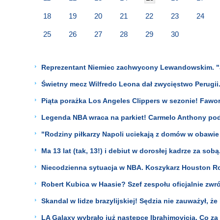
18
19
20
21
22
23
24
25
26
27
28
29
30
Reprezentant Niemiec zachwycony Lewandowskim. "Jes
Świetny mecz Wilfredo Leona dał zwycięstwo Perugii.
Piąta porażka Los Angeles Clippers w sezonie! Fawor
Legenda NBA wraca na parkiet! Carmelo Anthony pod
"Rodziny piłkarzy Napoli uciekają z domów w obawie
Ma 13 lat (tak, 13!) i debiut w dorosłej kadrze za sobą. 
Niecodzienna sytuacja w NBA. Koszykarz Houston Ro
Robert Kubica w Haasie? Szef zespołu oficjalnie zwró
Skandal w lidze brazylijskiej! Sędzia nie zauważył, ż
LA Galaxy wybrało już następcę Ibrahimovicia. Co za