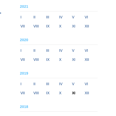
2021
»
I
II
III
IV
V
VI
VII
VIII
IX
X
XI
XII
2020
I
II
III
IV
V
VI
VII
VIII
IX
X
XI
XII
2019
I
II
III
IV
V
VI
VII
VIII
IX
X
XI
XII
2018