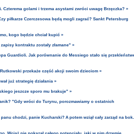
ki. Czterema golami i trzema asystami zwróci uwagę Brzęczka? »
zy piłkarze Czerczesowa będą mogli zagrać? Sankt Petersburg
mo, kogo będzie chciał kupić »
 zapisy kontraktu zostały złamane" »
e Pepa Guardioli. Jak porównanie do Messiego stało się przekleńst
k Rutkowski przekaże część akcji swoim dzieciom »
ł już strategię działania »
kiego jeszcze sporo mu brakuje" »
anik? "Gdy wróci do Turynu, porozmawiamy o ostatnich
 panu chodzi, panie Kucharski? A potem wziął cały zarząd na bok.
. Wciąż nie pokazał całego potencjału, jaki w nim drzemie