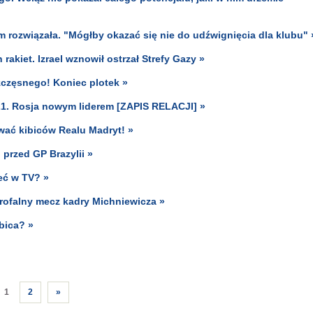
em rozwiązała. "Mógłby okazać się nie do udźwignięcia dla klubu" 
rakiet. Izrael wznowił ostrzał Strefy Gazy »
częsnego! Koniec plotek »
-21. Rosja nowym liderem [ZAPIS RELACJI] »
ać kibiców Realu Madryt! »
 przed GP Brazylii »
eć w TV? »
strofalny mecz kadry Michniewicza »
ubica? »
1
2
»