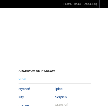
Poczta
Radio
Zaloguj się
ARCHIWUM ARTYKUŁÓW
2026
styczeń
lipiec
luty
sierpień
wrzesień
marzec