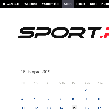
Gazeta.pl
Weekend
Wiadomości
Sport
Plotek
Next
Kultu
15 listopad 2019
Pn
Wt
Śr
Czw
Pt
Sob
Ndz
1
2
3
4
5
6
7
8
9
10
11
12
13
14
15
16
17