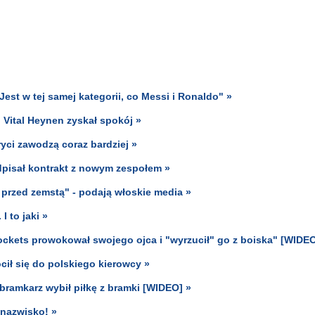
t w tej samej kategorii, co Messi i Ronaldo" »
 Vital Heynen zyskał spokój »
yci zawodzą coraz bardziej »
pisał kontrakt z nowym zespołem »
 przed zemstą" - podają włoskie media »
I to jaki »
ckets prowokował swojego ojca i "wyrzucił" go z boiska" [WIDEO
cił się do polskiego kierowcy »
e bramkarz wybił piłkę z bramki [WIDEO] »
 nazwisko! »