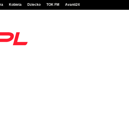
ra
Kobieta
Dziecko
TOK FM
Avanti24