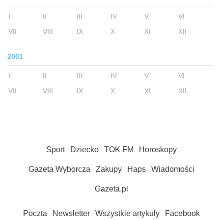
I
II
III
IV
V
VI
VII
VIII
IX
X
XI
XII
2001
I
II
III
IV
V
VI
VII
VIII
IX
X
XI
XII
Sport
Dziecko
TOK FM
Horoskopy
Gazeta Wyborcza
Zakupy
Haps
Wiadomości
Gazeta.pl
Poczta
Newsletter
Wszystkie artykuły
Facebook