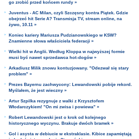
go zrobić przed końcem rundy »
Juventus - AC Milan, czyli Szczęsny kontra Piątek. Gdzie
obejrzeć hit Serie A? Transmisja TV, stream online, na
żywo, 10.11 »
Koniec kariery Mariusza Pudzianowskiego w KSW?
Znamienne słowa właściciela federacji »
Wielki hit w Anglii. Według Kloppa w najwyższej formie
musi być nawet sprzedawca hot-dogów »
Arkadiusz Milik znowu kontuzjowany. "Odezwał się stary
problem" »
Prezes Bayernu zachwycony: Lewandowski pobije rekord.
Myślałem, że jest wieczny »
Artur Szpilka rezygnuje z walki z Krzysztofem
Włodarczykiem! "On mi zwisa i powiewa" »
Robert Lewandowski jest o krok od kolejnego
historycznego wyczynu. Brakuje dwóch bramek »
Gol i asysta w debiucie w ekstraklasie. Kibice zapamiętają