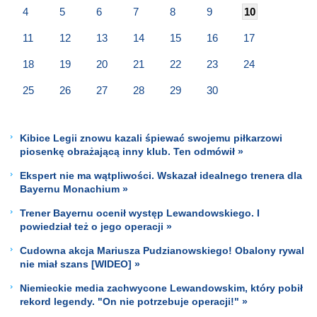
4
5
6
7
8
9
10
11
12
13
14
15
16
17
18
19
20
21
22
23
24
25
26
27
28
29
30
Kibice Legii znowu kazali śpiewać swojemu piłkarzowi
piosenkę obrażającą inny klub. Ten odmówił »
Ekspert nie ma wątpliwości. Wskazał idealnego trenera dla
Bayernu Monachium »
Trener Bayernu ocenił występ Lewandowskiego. I
powiedział też o jego operacji »
Cudowna akcja Mariusza Pudzianowskiego! Obalony rywal
nie miał szans [WIDEO] »
Niemieckie media zachwycone Lewandowskim, który pobił
rekord legendy. "On nie potrzebuje operacji!" »