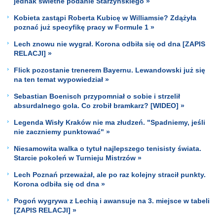
jednak świetne podanie Starzyńskiego »
Kobieta zastąpi Roberta Kubicę w Williamsie? Zdążyła
poznać już specyfikę pracy w Formule 1 »
Lech znowu nie wygrał. Korona odbiła się od dna [ZAPIS
RELACJI] »
Flick pozostanie trenerem Bayernu. Lewandowski już się
na ten temat wypowiedział »
Sebastian Boenisch przypomniał o sobie i strzelił
absurdalnego gola. Co zrobił bramkarz? [WIDEO] »
Legenda Wisły Kraków nie ma złudzeń. "Spadniemy, jeśli
nie zaczniemy punktować" »
Niesamowita walka o tytuł najlepszego tenisisty świata.
Starcie pokoleń w Turnieju Mistrzów »
Lech Poznań przeważał, ale po raz kolejny stracił punkty.
Korona odbiła się od dna »
Pogoń wygrywa z Lechią i awansuje na 3. miejsce w tabeli
[ZAPIS RELACJI] »