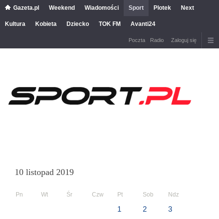
Gazeta.pl
Weekend
Wiadomości
Sport
Plotek
Next
Kultura
Kobieta
Dziecko
TOK FM
Avanti24
Poczta
Radio
Zaloguj się
10 listopad 2019
Pn
Wt
Śr
Czw
Pt
Sob
Ndz
1
2
3