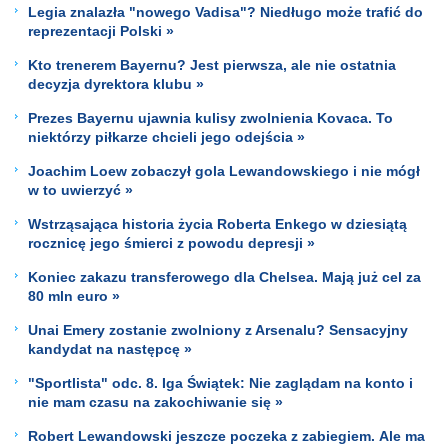
Legia znalazła "nowego Vadisa"? Niedługo może trafić do
reprezentacji Polski »
Kto trenerem Bayernu? Jest pierwsza, ale nie ostatnia
decyzja dyrektora klubu »
Prezes Bayernu ujawnia kulisy zwolnienia Kovaca. To
niektórzy piłkarze chcieli jego odejścia »
Joachim Loew zobaczył gola Lewandowskiego i nie mógł
w to uwierzyć »
Wstrząsająca historia życia Roberta Enkego w dziesiątą
rocznicę jego śmierci z powodu depresji »
Koniec zakazu transferowego dla Chelsea. Mają już cel za
80 mln euro »
Unai Emery zostanie zwolniony z Arsenalu? Sensacyjny
kandydat na następcę »
"Sportlista" odc. 8. Iga Świątek: Nie zaglądam na konto i
nie mam czasu na zakochiwanie się »
Robert Lewandowski jeszcze poczeka z zabiegiem. Ale ma