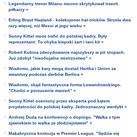
Legendarny trener Milanu mocno skrytykował trzech
piłkarzy »
Erling Braut Haaland - kolekcjoner hat-tricków. Strzela dwa
razy więcej, niż Messi w jego wieku »
Sonny Kittel może trafić do polskiej kadry. Były
reprezentant: To chyba kiepski żart i tani kit »
Robert Kubica zdecydowanie najszybszy w pit stopach.
Już zdobył "nieoficjalne mistrzostwo" »
Wiadomo, jakie kary mogą dostać Hertha i Union za
awantury podczas derbów Berlina »
Wiadomo, skąd fantastyczna forma Lewandowskiego.
"Chodzi o porzucenie marzeń" »
Sonny Kittel oceniony przez eksperta pod kątem
przydatności do polskiej kadry. Jednoznaczny werdykt »
Andrzej Duda na konferencji o dopingu. "Walka z tym
zjawiskiem to walka ze złodziejstwem" »
Makabryczna kontuzja w Premier League. "Sędzia się