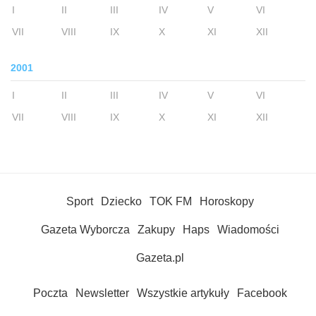
I
II
III
IV
V
VI
VII
VIII
IX
X
XI
XII
2001
I
II
III
IV
V
VI
VII
VIII
IX
X
XI
XII
Sport
Dziecko
TOK FM
Horoskopy
Gazeta Wyborcza
Zakupy
Haps
Wiadomości
Gazeta.pl
Poczta
Newsletter
Wszystkie artykuły
Facebook