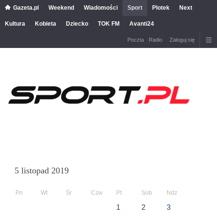
Gazeta.pl
Weekend
Wiadomości
Sport
Plotek
Next
Kultura
Kobieta
Dziecko
TOK FM
Avanti24
Poczta
Radio
Zaloguj się
5 listopad 2019
Pn
Wt
Śr
Czw
Pt
Sob
Ndz
1
2
3