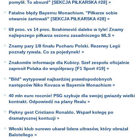
pomylił. To absurd" [SEKCJA PIŁKARSKA #28] »
Fatalne błędy Bayernu Monachium. "Piłkarze sobie
otwarcie żartowali" [SEKCJA PIŁKARSKA #28] »
69 proc. vs 14 proc. Ibrahimović daleko w tyle! Znamy
najlepszego piłkarza sezonu zasadniczego MLS »
Znamy pary 1/8 finału Pucharu Polski. Rezerwy Legii
poznały rywala. Co za pojedynek! »
Znakomite informacje dla Kubicy. Szef zespołu oficjalnie
zaprosił Polaka do współpracy [F1 Sport #19] »
"Bild" wytypował najbardziej prawdopodobnych
następców Niko Kovaca w Bayernie Monachium »
40 mln euro rocznie! PSG szykuje dla swojej gwiazdy wielki
kontrakt. Odpowiedź na plany Realu »
Piękny gest Cristiano Ronaldo. Wsparł kolegę po
dramatycznej kontuzji »
Włoski klub surowo ukarał lidera ultrasów, który obrażał
Balotellego »