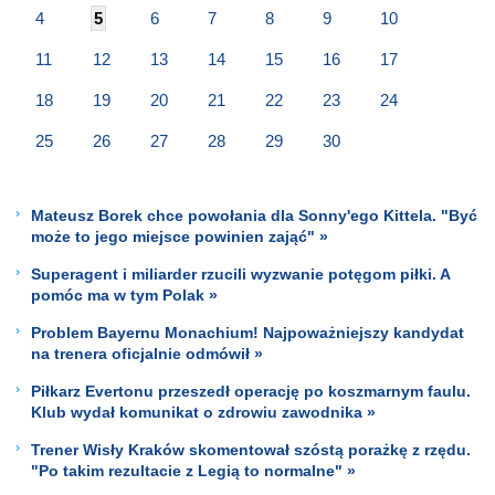
4
5
6
7
8
9
10
11
12
13
14
15
16
17
18
19
20
21
22
23
24
25
26
27
28
29
30
Mateusz Borek chce powołania dla Sonny'ego Kittela. "Być
może to jego miejsce powinien zająć" »
Superagent i miliarder rzucili wyzwanie potęgom piłki. A
pomóc ma w tym Polak »
Problem Bayernu Monachium! Najpoważniejszy kandydat
na trenera oficjalnie odmówił »
Piłkarz Evertonu przeszedł operację po koszmarnym faulu.
Klub wydał komunikat o zdrowiu zawodnika »
Trener Wisły Kraków skomentował szóstą porażkę z rzędu.
"Po takim rezultacie z Legią to normalne" »