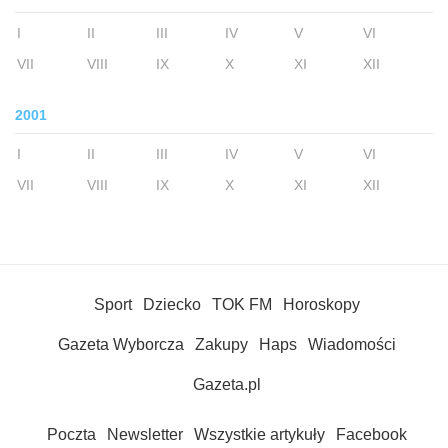
I
II
III
IV
V
VI
VII
VIII
IX
X
XI
XII
2001
I
II
III
IV
V
VI
VII
VIII
IX
X
XI
XII
Sport
Dziecko
TOK FM
Horoskopy
Gazeta Wyborcza
Zakupy
Haps
Wiadomości
Gazeta.pl
Poczta
Newsletter
Wszystkie artykuły
Facebook