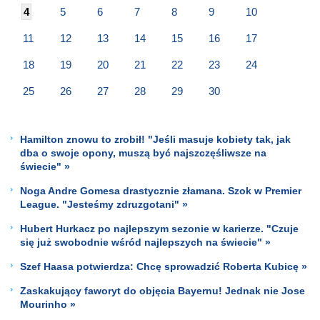
4
5
6
7
8
9
10
11
12
13
14
15
16
17
18
19
20
21
22
23
24
25
26
27
28
29
30
Hamilton znowu to zrobił! "Jeśli masuje kobiety tak, jak
dba o swoje opony, muszą być najszczęśliwsze na
świecie" »
Noga Andre Gomesa drastycznie złamana. Szok w Premier
League. "Jesteśmy zdruzgotani" »
Hubert Hurkacz po najlepszym sezonie w karierze. "Czuje
się już swobodnie wśród najlepszych na świecie" »
Szef Haasa potwierdza: Chcę sprowadzić Roberta Kubicę »
Zaskakujący faworyt do objęcia Bayernu! Jednak nie Jose
Mourinho »