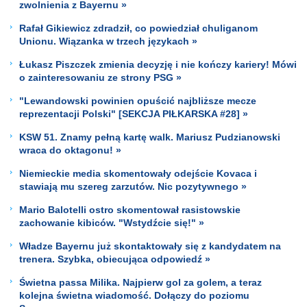
zwolnienia z Bayernu »
Rafał Gikiewicz zdradził, co powiedział chuliganom
Unionu. Wiązanka w trzech językach »
Łukasz Piszczek zmienia decyzję i nie kończy kariery! Mówi
o zainteresowaniu ze strony PSG »
"Lewandowski powinien opuścić najbliższe mecze
reprezentacji Polski" [SEKCJA PIŁKARSKA #28] »
KSW 51. Znamy pełną kartę walk. Mariusz Pudzianowski
wraca do oktagonu! »
Niemieckie media skomentowały odejście Kovaca i
stawiają mu szereg zarzutów. Nic pozytywnego »
Mario Balotelli ostro skomentował rasistowskie
zachowanie kibiców. "Wstydźcie się!" »
Władze Bayernu już skontaktowały się z kandydatem na
trenera. Szybka, obiecująca odpowiedź »
Świetna passa Milika. Najpierw gol za golem, a teraz
kolejna świetna wiadomość. Dołączy do poziomu