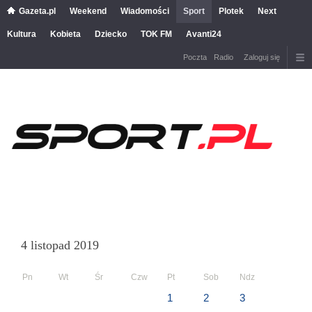
Gazeta.pl
Weekend
Wiadomości
Sport
Plotek
Next
Kultura
Kobieta
Dziecko
TOK FM
Avanti24
Poczta
Radio
Zaloguj się
4 listopad 2019
Pn
Wt
Śr
Czw
Pt
Sob
Ndz
1
2
3