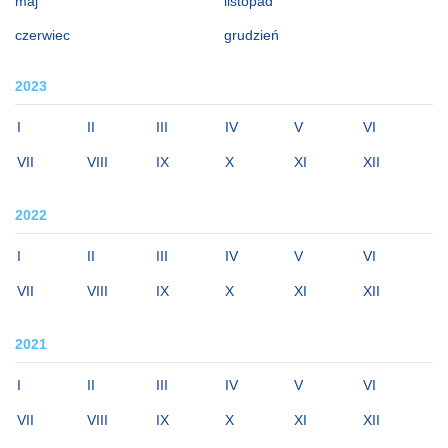
maj
listopad
czerwiec
grudzień
2023
I
II
III
IV
V
VI
VII
VIII
IX
X
XI
XII
2022
I
II
III
IV
V
VI
VII
VIII
IX
X
XI
XII
2021
I
II
III
IV
V
VI
VII
VIII
IX
X
XI
XII