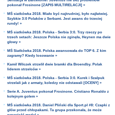
pokonał Frosinone [ZAPIS MULTIRELACJI] »
MŚ siatkówka 2018. Miało być najtrudniej, było najłatwiej.
Szybkie 3:0 Polaków z Serbami. Jest awans do trzeciej
rundy! »
MŚ siatkówka 2018. Polska - Serbia 3:0. Trzy rzeczy po
trzech setach: Jeszcze Polska nie zginęła, Heynen ma dwie
głowy »
MŚ Siatkówka 2018. Polska awansowała do TOP 6. Z kim
zagramy? Kiedy losowanie »
Kamil Wilczek strzelił dwie bramki dla Broendby. Polak
liderem strzelców »
MŚ siatkówka 2018. Polska - Serbia 3:0. Kurek i Szalpuk
strzelali jak z armaty, koledzy nie odstawali [OCENY] »
Serie A. Juventus pokonał Frosinone. Cristiano Ronaldo z
kolejnym golem »
MŚ siatkówka 2018. Daniel Pliński dla Sport.pl #8: Czapki z
głów przed chłopakami. Ta grupa przekonała, że może
przywieźć medal »