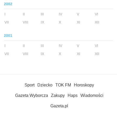
2002
I
II
III
IV
V
VI
VII
VIII
IX
X
XI
XII
2001
I
II
III
IV
V
VI
VII
VIII
IX
X
XI
XII
Sport
Dziecko
TOK FM
Horoskopy
Gazeta Wyborcza
Zakupy
Haps
Wiadomości
Gazeta.pl