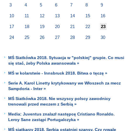
3
4
5
6
7
8
9
10
11
12
13
14
15
16
17
18
19
20
21
22
23
24
25
26
27
28
29
30
MŚ Siatkówka 2018. Sytuacja w "polskiej" grupie. Co musi
się stać, żeby Polska awansowała »
MŚ w kolarstwie - Innsbruck 2018. Bitwa o tęczę »
Serie A. Karol Linetty krytykowany we Włoszech za mecz
Sampdoria - Inter »
MŚ Siatkówka 2018. Nie wszyscy polscy zawodnicy
trenowali przed meczem z Serbią »
Media: Juventus znalazł następcę Cristiano Ronaldo.
Leroy Sane zastąpi Portugalczyka »
MŚ siatkarzy 2018. Serbia ostatniej szansy. Czy rywale