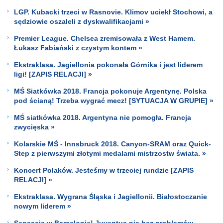
LGP. Kubacki trzeci w Rasnovie. Klimov uciekł Stochowi, a
sędziowie oszaleli z dyskwalifikacjami »
Premier League. Chelsea zremisowała z West Hamem.
Łukasz Fabiański z czystym kontem »
Ekstraklasa. Jagiellonia pokonała Górnika i jest liderem
ligi! [ZAPIS RELACJI] »
MŚ Siatkówka 2018. Francja pokonuje Argentynę. Polska
pod ścianą! Trzeba wygrać mecz! [SYTUACJA W GRUPIE] »
MŚ siatkówka 2018. Argentyna nie pomogła. Francja
zwycięska »
Kolarskie MŚ - Innsbruck 2018. Canyon-SRAM oraz Quick-
Step z pierwszymi złotymi medalami mistrzostw świata. »
Koncert Polaków. Jesteśmy w trzeciej rundzie [ZAPIS
RELACJI] »
Ekstraklasa. Wygrana Śląska i Jagiellonii. Białostoczanie
nowym liderem »
Sensacja w Barcelonie! Juventus nie bez problemów