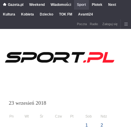
Gazeta.pl
Weekend
Wiadomości
Sport
Plotek
Next
Kultura
Kobieta
Dziecko
TOK FM
Avanti24
Poczta
Radio
Zaloguj się
23 wrzesień 2018
Pn
Wt
Śr
Czw
Pt
Sob
Ndz
1
2