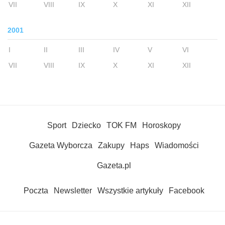
VII
VIII
IX
X
XI
XII
2001
I
II
III
IV
V
VI
VII
VIII
IX
X
XI
XII
Sport
Dziecko
TOK FM
Horoskopy
Gazeta Wyborcza
Zakupy
Haps
Wiadomości
Gazeta.pl
Poczta
Newsletter
Wszystkie artykuły
Facebook