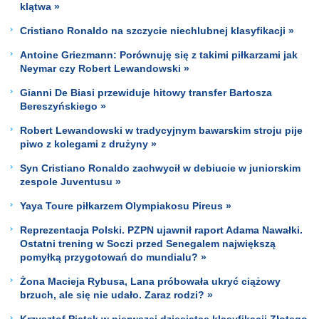
klątwa »
Cristiano Ronaldo na szczycie niechlubnej klasyfikacji »
Antoine Griezmann: Porównuję się z takimi piłkarzami jak
Neymar czy Robert Lewandowski »
Gianni De Biasi przewiduje hitowy transfer Bartosza
Bereszyńskiego »
Robert Lewandowski w tradycyjnym bawarskim stroju pije
piwo z kolegami z drużyny »
Syn Cristiano Ronaldo zachwycił w debiucie w juniorskim
zespole Juventusu »
Yaya Toure piłkarzem Olympiakosu Pireus »
Reprezentacja Polski. PZPN ujawnił raport Adama Nawałki.
Ostatni trening w Soczi przed Senegalem największą
pomyłką przygotowań do mundialu? »
Żona Macieja Rybusa, Lana próbowała ukryć ciążowy
brzuch, ale się nie udało. Zaraz rodzi? »
Krzysztof Piątek w pierwszej dziesiątce klasyfikacji Złotego