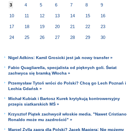
3
4
5
6
7
8
9
10
11
12
13
14
15
16
17
18
19
20
21
22
23
24
25
26
27
28
29
30
Nigel Adkins: Kamil Grosicki jest jak nowy transfer »
Fabio Quagliarella, specjalista od pięknych goli. Świat
zachwyca się bramką Włocha »
Przemysław Tytoń wróci do Polski? Chcą go Lech Poznań i
Lechia Gdańsk »
Michał Kubiak i Bartosz Kurek krytykują kontrowersyjny
przepis siatkarskich MŚ »
Krzysztof Piątek zachwycił włoskie media. "Nawet Cristiano
Ronaldo może mu zazdrościć" »
Marcel Zylla zagra dla Polski? Jacek Magiera: Nie możemy