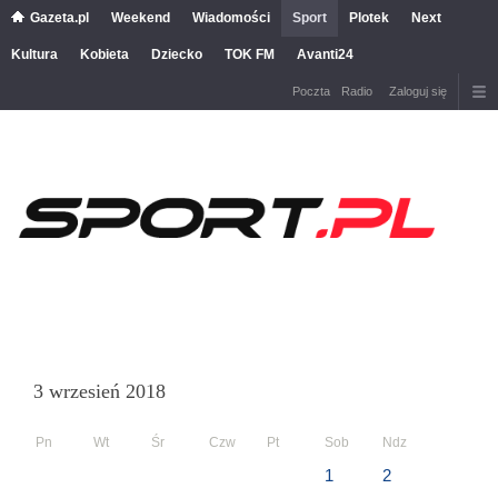
Gazeta.pl
Weekend
Wiadomości
Sport
Plotek
Next
Kultura
Kobieta
Dziecko
TOK FM
Avanti24
Poczta
Radio
Zaloguj się
3 wrzesień 2018
Pn
Wt
Śr
Czw
Pt
Sob
Ndz
1
2