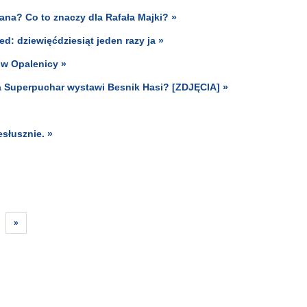
ana? Co to znaczy dla Rafała Majki? »
: dziewięćdziesiąt jeden razy ja »
 w Opalenicy »
na Superpuchar wystawi Besnik Hasi? [ZDJĘCIA] »
słusznie. »
»