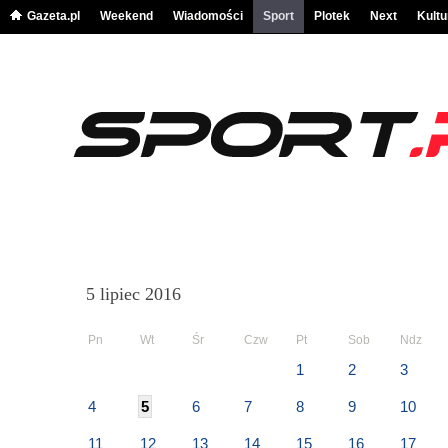
Gazeta.pl
Weekend
Wiadomości
Sport
Plotek
Next
Kultu
5 lipiec 2016
Pn
Wt
Śr
Czw
Pt
Sob
Ndz
1
2
3
4
5
6
7
8
9
10
11
12
13
14
15
16
17