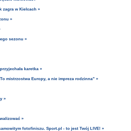
k zagra w Kielcach »
zonu »
»
wego sezonu »
przyjechała karetka »
To mistrzostwa Europy, a nie impreza rodzinna" »
y »
ywalizować »
amowitym fotofiniszu. Sport.pl - to jest Twój LIVE! »