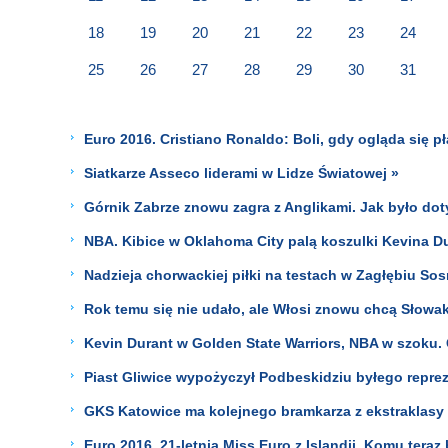
18
19
20
21
22
23
24
25
26
27
28
29
30
31
Euro 2016. Cristiano Ronaldo: Boli, gdy ogląda się 
Siatkarze Asseco liderami w Lidze Światowej »
Górnik Zabrze znowu zagra z Anglikami. Jak było do
NBA. Kibice w Oklahoma City palą koszulki Kevina Dur
Nadzieja chorwackiej piłki na testach w Zagłębiu So
Rok temu się nie udało, ale Włosi znowu chcą Słowak
Kevin Durant w Golden State Warriors, NBA w szoku.
Piast Gliwice wypożyczył Podbeskidziu byłego reprez
GKS Katowice ma kolejnego bramkarza z ekstraklasy
Euro 2016. 21-letnia Miss Euro z Islandii. Komu teraz