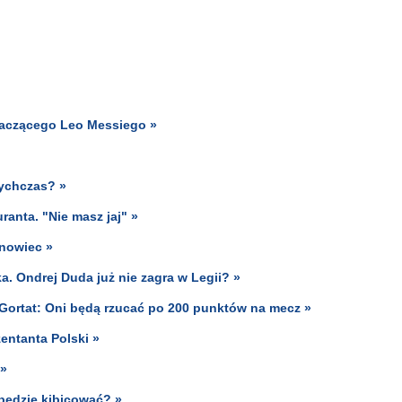
płaczącego Leo Messiego »
tychczas? »
anta. "Nie masz jaj" »
snowiec »
a. Ondrej Duda już nie zagra w Legii? »
 Gortat: Oni będą rzucać po 200 punktów na mecz »
entanta Polski »
 »
 będzie kibicować? »