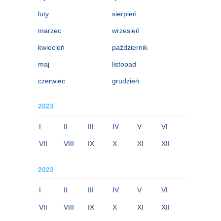
luty
sierpień
marzec
wrzesień
kwiecień
październik
maj
listopad
czerwiec
grudzień
2023
I
II
III
IV
V
VI
VII
VIII
IX
X
XI
XII
2022
I
II
III
IV
V
VI
VII
VIII
IX
X
XI
XII