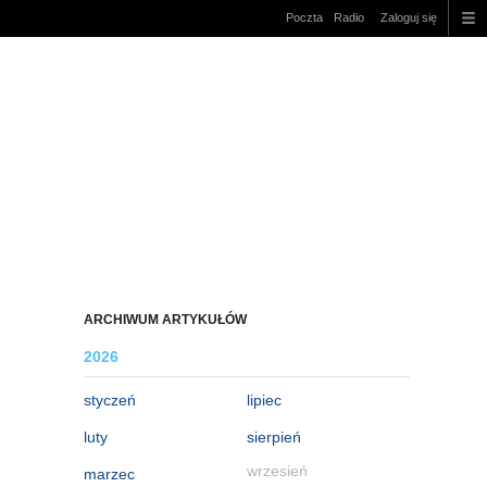
Poczta
Radio
Zaloguj się
ARCHIWUM ARTYKUŁÓW
2026
styczeń
lipiec
luty
sierpień
wrzesień
marzec